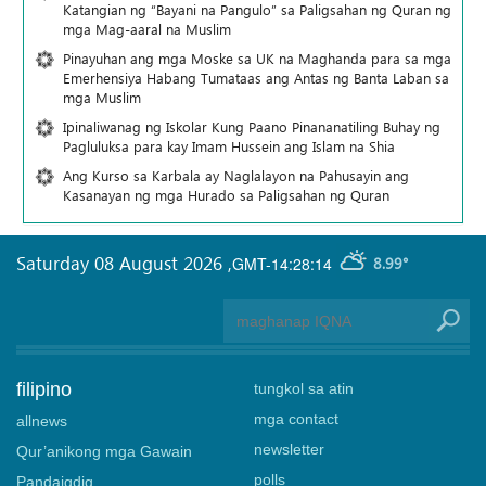
Katangian ng “Bayani na Pangulo” sa Paligsahan ng Quran ng
mga Mag-aaral na Muslim
Pinayuhan ang mga Moske sa UK na Maghanda para sa mga
Emerhensiya Habang Tumataas ang Antas ng Banta Laban sa
mga Muslim
Ipinaliwanag ng Iskolar Kung Paano Pinananatiling Buhay ng
Pagluluksa para kay Imam Hussein ang Islam na Shia
Ang Kurso sa Karbala ay Naglalayon na Pahusayin ang
Kasanayan ng mga Hurado sa Paligsahan ng Quran
Saturday 08 August 2026
,
GMT-14:28:14
8.99°
filipino
tungkol sa atin
mga contact
allnews
newsletter
Qur’anikong mga Gawain
polls
Pandaigdig