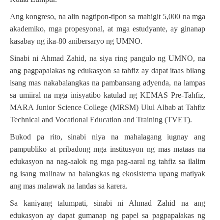
Ang kongreso, na alin nagtipon-tipon sa mahigit 5,000 na mga
akademiko, mga propesyonal, at mga estudyante, ay ginanap
kasabay ng ika-80 anibersaryo ng UMNO.
Sinabi ni Ahmad Zahid, na siya ring pangulo ng UMNO, na
ang pagpapalakas ng edukasyon sa tahfiz ay dapat itaas bilang
isang mas nakabalangkas na pambansang adyenda, na lampas
sa umiiral na mga inisyatibo katulad ng KEMAS Pre-Tahfiz,
MARA Junior Science College (MRSM) Ulul Albab at Tahfiz
Technical and Vocational Education and Training (TVET).
Bukod pa rito, sinabi niya na mahalagang iugnay ang
pampubliko at pribadong mga institusyon ng mas mataas na
edukasyon na nag-aalok ng mga pag-aaral ng tahfiz sa ilalim
ng isang malinaw na balangkas ng
ekosistema upang matiyak
ang mas malawak na landas sa karera.
Sa kaniyang talumpati, sinabi ni Ahmad Zahid na ang
edukasyon ay dapat gumanap ng papel sa pagpapalakas ng