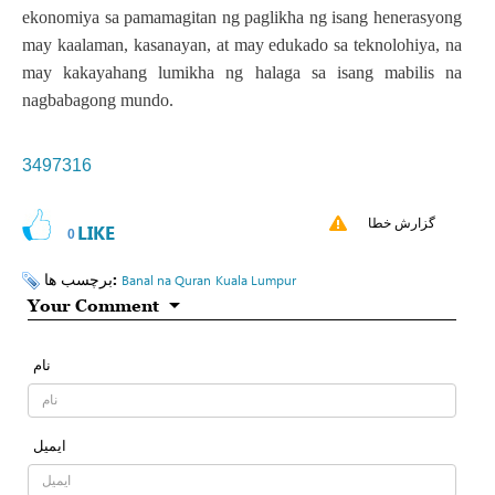
ekonomiya sa pamamagitan ng paglikha ng isang henerasyong
may kaalaman, kasanayan, at may edukado sa teknolohiya, na
may kakayahang lumikha ng halaga sa isang mabilis na
nagbabagong mundo.
3497316
گزارش خطا
LIKE
0
برچسب ها:
Banal na Quran
Kuala Lumpur
Your Comment
نام
ایمیل