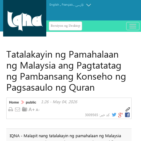
.
.
English
Français
فارسی
Bersiyon ng Desktop
باز
و
سته
ردن
Tatalakayin ng Pamahalaan
منو
ng Malaysia ang Pagtatatag
ng Pambansang Konseho ng
Pagsasaulo ng Quran
1:26 - May 04, 2026
Home
public
3009565
کد خبر:
IQNA - Malapit nang tatalakayin ng pamahalaan ng Malaysia