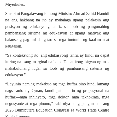
Miyerkules.
Sinabi ni Pangalawang Punong Ministro Ahmad Zahid Hamidi
na ang hakbang na ito ay mahalaga upang palakasin ang
posisyon ng edukasyong tahfiz sa loob ng pangunahing
pambansang sistema ng edukasyon at upang matiyak ang
balanseng pag-unlad ng tao sa mga tuntunin ng kaalaman at
kaugalian.
"Sa kontekstong ito, ang edukasyong tahfiz ay hindi na dapat
ituring na isang marginal na batis. Dapat itong bigyan ng mas
makabuluhang lugar sa loob ng pambansang sistema ng
edukasyon."
“Layunin naming makabuo ng mga huffaz sino hindi lamang
nagsasaulo ng Quran, kundi pati na rin ng propesyonal na
huffaz—mga inhinyero, mga doktor, mga teknokrata, mga
negosyante at mga pinuno,” sabi niya nang pangunahan ang
2026 Bumiputera Education Congress sa World Trade Centre
Kuala Lumpur.