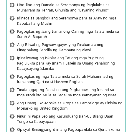
Libo-libo ang Dumalo sa Seremonya ng Pagluluksa sa
Muharram sa Tehran, Ginunita ang “Bayaning Pinuno”
Idinaos sa Bangkok ang Seremonya para sa Araw ng mga
Kababaihang Muslim
Pagbigkas ng Isang Iranianong Qari ng mga Talata mula sa
Surah Al-Baqarah
Ang Ritwal ng Pagwawagayway ng Pinakamalaking
Pinagpalang Bandila ng Dambana ng Alawi
Ipinaliwanag ng Iskolar ang Tatlong mga Yugto ng
Pagluluksa para kay Imam Hussein sa Unang Panahon ng
Kasaysayang Islamiko
Pagbigkas ng mga Talata mula sa Surah Muhammad ng
Iranianong Qari na si Hashem Roghani
Tinatanggap ng Palestino ang Pagbabawal ng Ireland sa
mga Produkto Mula sa Ilegal na mga Pamayanan ng Israel
Ang Unang Eko-Moske sa Uropa sa Cambridge ay Binisita ng
Monarko ng United Kingdom
Pinuri ni Papa Leo ang Kasunduang Iran-US Bilang Daan
Tungo sa Kapayapaan
Opisyal, Binibigyang-diin ang Pagpapakilala sa Qur’aniko na