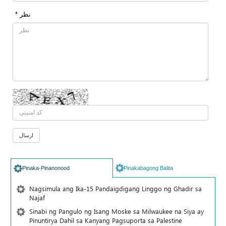
* نظر
Pinaka-Pinanonood
Pinakabagong Balita
Nagsimula ang Ika-15 Pandaigdigang Linggo ng Ghadir sa
Najaf
Sinabi ng Pangulo ng Isang Moske sa Milwaukee na Siya ay
Pinuntirya Dahil sa Kanyang Pagsuporta sa Palestine