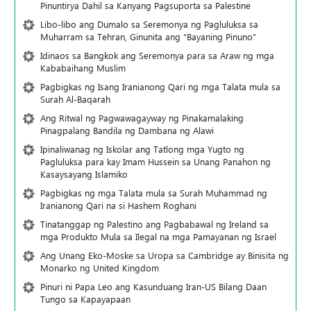
Pinuntirya Dahil sa Kanyang Pagsuporta sa Palestine
Libo-libo ang Dumalo sa Seremonya ng Pagluluksa sa
Muharram sa Tehran, Ginunita ang “Bayaning Pinuno”
Idinaos sa Bangkok ang Seremonya para sa Araw ng mga
Kababaihang Muslim
Pagbigkas ng Isang Iranianong Qari ng mga Talata mula sa
Surah Al-Baqarah
Ang Ritwal ng Pagwawagayway ng Pinakamalaking
Pinagpalang Bandila ng Dambana ng Alawi
Ipinaliwanag ng Iskolar ang Tatlong mga Yugto ng
Pagluluksa para kay Imam Hussein sa Unang Panahon ng
Kasaysayang Islamiko
Pagbigkas ng mga Talata mula sa Surah Muhammad ng
Iranianong Qari na si Hashem Roghani
Tinatanggap ng Palestino ang Pagbabawal ng Ireland sa
mga Produkto Mula sa Ilegal na mga Pamayanan ng Israel
Ang Unang Eko-Moske sa Uropa sa Cambridge ay Binisita ng
Monarko ng United Kingdom
Pinuri ni Papa Leo ang Kasunduang Iran-US Bilang Daan
Tungo sa Kapayapaan