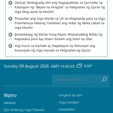
Opisyal, Binibigyang-diin ang Pagpapakilala sa Qur’aniko na
Katangian ng “Bayani na Pangulo” sa Paligsahan ng Quran ng
mga Mag-aaral na Muslim
Pinayuhan ang mga Moske sa UK na Maghanda para sa mga
Emerhensiya Habang Tumataas ang Antas ng Banta Laban sa
mga Muslim
Ipinaliwanag ng Iskolar Kung Paano Pinananatiling Buhay ng
Pagluluksa para kay Imam Hussein ang Islam na Shia
Ang Kurso sa Karbala ay Naglalayon na Pahusayin ang
Kasanayan ng mga Hurado sa Paligsahan ng Quran
Sunday 09 August 2026
,
GMT-10:50:23
8.99°
filipino
tungkol sa atin
mga contact
allnews
newsletter
Qur’anikong mga Gawain