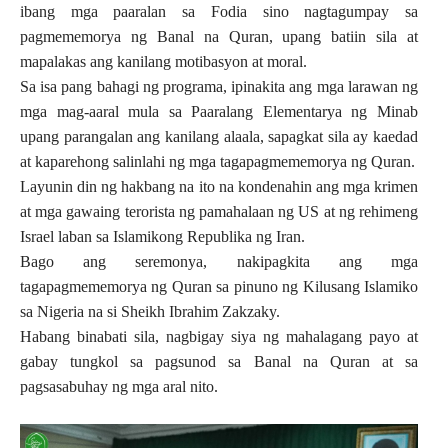
ibang mga paaralan sa Fodia sino nagtagumpay sa
pagmememorya ng Banal na Quran, upang batiin sila at
mapalakas ang kanilang motibasyon at moral.
Sa isa pang bahagi ng programa, ipinakita ang mga larawan ng
mga mag-aaral mula sa Paaralang Elementarya ng Minab
upang parangalan ang kanilang alaala, sapagkat sila ay kaedad
at kaparehong salinlahi ng mga tagapagmememorya ng Quran.
Layunin din ng hakbang na ito na kondenahin ang mga krimen
at mga gawaing terorista ng pamahalaan ng US at ng rehimeng
Israel laban sa Islamikong Republika ng Iran.
Bago ang seremonya, nakipagkita ang mga
tagapagmememorya ng Quran sa pinuno ng Kilusang Islamiko
sa Nigeria na si Sheikh Ibrahim Zakzaky.
Habang binabati sila, nagbigay siya ng mahalagang payo at
gabay tungkol sa pagsunod sa Banal na Quran at sa
pagsasabuhay ng mga aral nito.