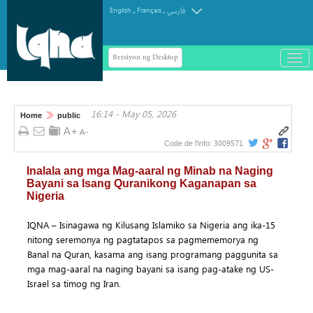
.
.
English
Français
فارسی
Bersiyon ng Desktop
باز
و
سته
ردن
16:14 - May 05, 2026
منو
Home
public
3009571
Code de l'info:
Inalala ang mga Mag-aaral ng Minab na Naging
Bayani sa Isang Quranikong Kaganapan sa
Nigeria
IQNA – Isinagawa ng Kilusang Islamiko sa Nigeria ang ika-15
nitong seremonya ng pagtatapos sa pagmememorya ng
Banal na Quran, kasama ang isang programang paggunita sa
mga mag-aaral na naging bayani sa isang pag-atake ng US-
Israel sa timog ng Iran.