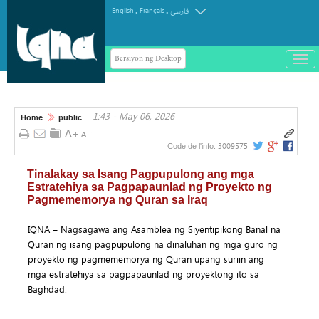
.
.
English
Français
فارسی
Bersiyon ng Desktop
باز
و
سته
ردن
1:43 - May 06, 2026
منو
Home
public
3009575
Code de l'info:
Tinalakay sa Isang Pagpupulong ang mga
Estratehiya sa Pagpapaunlad ng Proyekto ng
Pagmememorya ng Quran sa Iraq
IQNA – Nagsagawa ang Asamblea ng Siyentipikong Banal na
Quran ng isang pagpupulong na dinaluhan ng mga guro ng
proyekto ng pagmememorya ng Quran upang suriin ang
mga estratehiya sa pagpapaunlad ng proyektong ito sa
Baghdad.