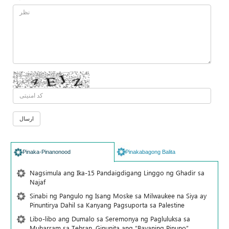
Pinaka-Pinanonood
Pinakabagong Balita
Nagsimula ang Ika-15 Pandaigdigang Linggo ng Ghadir sa
Najaf
Sinabi ng Pangulo ng Isang Moske sa Milwaukee na Siya ay
Pinuntirya Dahil sa Kanyang Pagsuporta sa Palestine
Libo-libo ang Dumalo sa Seremonya ng Pagluluksa sa
Muharram sa Tehran, Ginunita ang “Bayaning Pinuno”