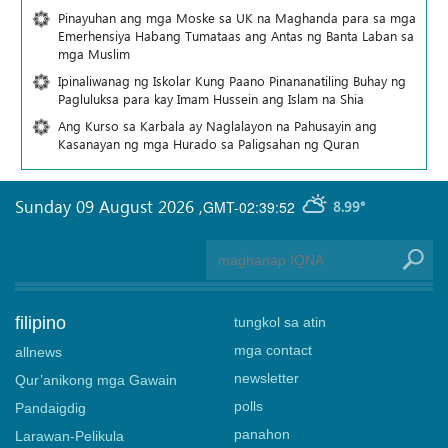
Pinayuhan ang mga Moske sa UK na Maghanda para sa mga
Emerhensiya Habang Tumataas ang Antas ng Banta Laban sa
mga Muslim
Ipinaliwanag ng Iskolar Kung Paano Pinananatiling Buhay ng
Pagluluksa para kay Imam Hussein ang Islam na Shia
Ang Kurso sa Karbala ay Naglalayon na Pahusayin ang
Kasanayan ng mga Hurado sa Paligsahan ng Quran
Sunday 09 August 2026
,
GMT-02:39:52
8.99°
filipino
tungkol sa atin
mga contact
allnews
newsletter
Qur’anikong mga Gawain
polls
Pandaigdig
panahon
Larawan-Pelikula