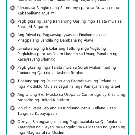
Idinaos sa Bangkok ang Seremonya para sa Araw ng mga
Kababaihang Muslim
Pagbigkas ng Isang Iranianong Qari ng mga Talata mula sa
Surah Al-Baqarah
Ang Ritwal ng Pagwawagayway ng Pinakamalaking
Pinagpalang Bandila ng Dambana ng Alawi
Ipinaliwanag ng Iskolar ang Tatlong mga Yugto ng
Pagluluksa para kay Imam Hussein sa Unang Panahon ng
Kasaysayang Islamiko
Pagbigkas ng mga Talata mula sa Surah Muhammad ng
Iranianong Qari na si Hashem Roghani
Tinatanggap ng Palestino ang Pagbabawal ng Ireland sa
mga Produkto Mula sa Ilegal na mga Pamayanan ng Israel
Ang Unang Eko-Moske sa Uropa sa Cambridge ay Binisita ng
Monarko ng United Kingdom
Pinuri ni Papa Leo ang Kasunduang Iran-US Bilang Daan
Tungo sa Kapayapaan
Opisyal, Binibigyang-diin ang Pagpapakilala sa Qur’aniko na
Katangian ng “Bayani na Pangulo” sa Paligsahan ng Quran ng
mga Mag-aaral na Muslim