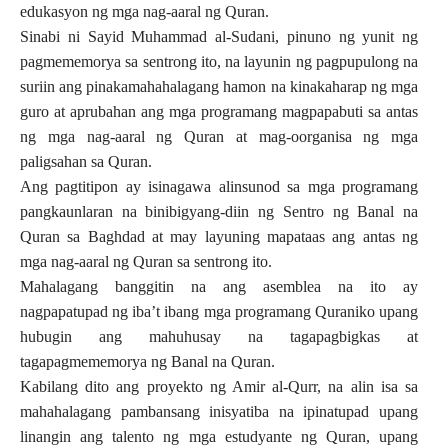
edukasyon ng mga nag-aaral ng Quran.
Sinabi ni Sayid Muhammad al-Sudani, pinuno ng yunit ng
pagmememorya sa sentrong ito, na layunin ng pagpupulong na
suriin ang pinakamahahalagang hamon na kinakaharap ng mga
guro at aprubahan ang mga programang magpapabuti sa antas
ng mga nag-aaral ng Quran at mag-oorganisa ng mga
paligsahan sa Quran.
Ang pagtitipon ay isinagawa alinsunod sa mga programang
pangkaunlaran na binibigyang-diin ng Sentro ng Banal na
Quran sa Baghdad at may layuning mapataas ang antas ng
mga nag-aaral ng Quran sa sentrong ito.
Mahalagang banggitin na ang asemblea na ito ay
nagpapatupad ng iba’t ibang mga programang Quraniko upang
hubugin ang mahuhusay na tagapagbigkas at
tagapagmememorya ng Banal na Quran.
Kabilang dito ang proyekto ng Amir al-Qurr, na alin isa sa
mahahalagang pambansang inisyatiba na ipinatupad upang
linangin ang talento ng mga estudyante ng Quran, upang