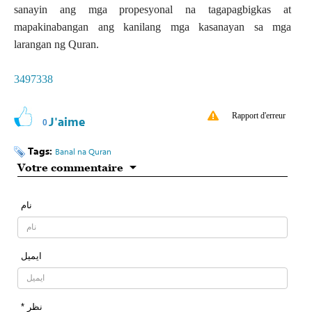
sanayin ang mga propesyonal na tagapagbigkas at
mapakinabangan ang kanilang mga kasanayan sa mga
larangan ng Quran.
3497338
Rapport d'erreur
J'aime
0
Tags:
Banal na Quran
Votre commentaire
نام
ایمیل
* نظر