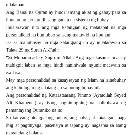
nilalaman:
Ang Banal na Quran ay hindi lamang aklat ng gabay para sa
lipunan ng tao kundi isang ganap na sistema ng buhay.
Inilalarawan nito ang mga katangian ng matatapat na mga
personalidad na bumubuo sa isang matuwid na lipunan.
Isa sa mahuhusay na mga katangiang ito ay inilalarawan sa
Talata 29 ng Surah Al-Fath:
“Si Muhammad ay Sugo ni Allah. Ang mga kasama niya ay
mahigpit laban sa mga hindi naniniwala ngunit maawain sa
isa’t isa.”
May mga personalidad sa kasaysayan ng Islam na isinabuhay
ang kahulugan ng talatang ito sa buong buhay nila.
Ang personalidad ng Kataastaasang Pinuno (Ayatollah Seyed
Ali Khamenei) ay isang nagniningning na halimbawa ng
pamantayang Quraniko na ito.
Sa kanyang pinagpalang buhay, ang habag at katatagan, pag-
ibig at pagtitiyaga, pasensiya at tapang ay nagsama sa isang
magandang balanse.