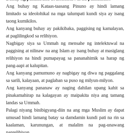
Ang buhay ng Kataas-taasang Pinuno ay hindi lamang
limitado sa ideolohikal na mga talumpati kundi siya ay isang
taong kumikilos.
Ang kanyang buhay ay pakikibaka, paggising ng kamalayan,
at paglilingkod sa relihiyon.
Nagbigay siya sa Ummah ng mensahe ng intelektuwal na
paggising at nilinaw na ang Islam ay isang buhay at masiglang
relihiyon na hindi pumapayag sa pananahimik sa harap ng
pang-aapi at kalupitan.
Ang kanyang pamumuno ay nagbigay ng diwa ng paggalang
sa sarili, kalayaan, at paglaban sa puso ng milyun-milyon.
Ang kanyang pananaw ay naging dahilan upang kahit sa
pinakamahirap na kalagayan ay maipakita niya ang tamang
landas sa Ummah.
Palagi niyang binibigyang-diin na ang mga Muslim ay dapat
umusad hindi lamang batay sa damdamin kundi pati na rin sa
kaalaman, karunungan, at malalim na pag-unawang
panrelihiyon.