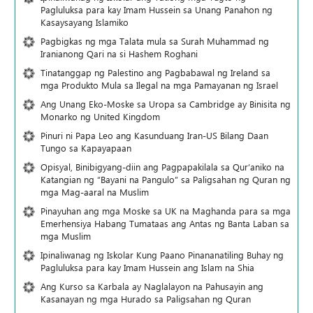
Pagluluksa para kay Imam Hussein sa Unang Panahon ng
Kasaysayang Islamiko
Pagbigkas ng mga Talata mula sa Surah Muhammad ng
Iranianong Qari na si Hashem Roghani
Tinatanggap ng Palestino ang Pagbabawal ng Ireland sa
mga Produkto Mula sa Ilegal na mga Pamayanan ng Israel
Ang Unang Eko-Moske sa Uropa sa Cambridge ay Binisita ng
Monarko ng United Kingdom
Pinuri ni Papa Leo ang Kasunduang Iran-US Bilang Daan
Tungo sa Kapayapaan
Opisyal, Binibigyang-diin ang Pagpapakilala sa Qur’aniko na
Katangian ng “Bayani na Pangulo” sa Paligsahan ng Quran ng
mga Mag-aaral na Muslim
Pinayuhan ang mga Moske sa UK na Maghanda para sa mga
Emerhensiya Habang Tumataas ang Antas ng Banta Laban sa
mga Muslim
Ipinaliwanag ng Iskolar Kung Paano Pinananatiling Buhay ng
Pagluluksa para kay Imam Hussein ang Islam na Shia
Ang Kurso sa Karbala ay Naglalayon na Pahusayin ang
Kasanayan ng mga Hurado sa Paligsahan ng Quran