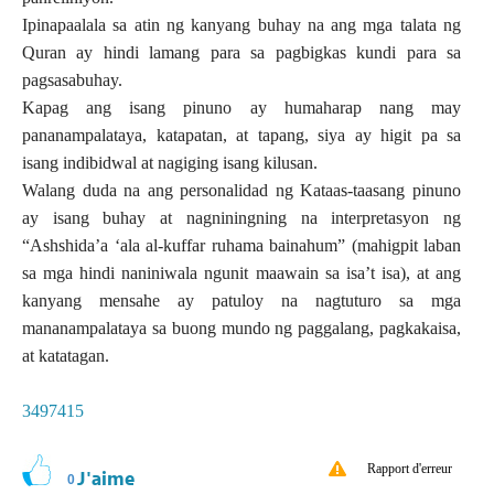
Ipinapaalala sa atin ng kanyang buhay na ang mga talata ng
Quran ay hindi lamang para sa pagbigkas kundi para sa
pagsasabuhay.
Kapag ang isang pinuno ay humaharap nang may
pananampalataya, katapatan, at tapang, siya ay higit pa sa
isang indibidwal at nagiging isang kilusan.
Walang duda na ang personalidad ng Kataas-taasang pinuno
ay isang buhay at nagniningning na interpretasyon ng
“Ashshida’a ‘ala al-kuffar ruhama bainahum” (mahigpit laban
sa mga hindi naniniwala ngunit maawain sa isa’t isa), at ang
kanyang mensahe ay patuloy na nagtuturo sa mga
mananampalataya sa buong mundo ng paggalang, pagkakaisa,
at katatagan.
3497415
Rapport d'erreur
J'aime
0