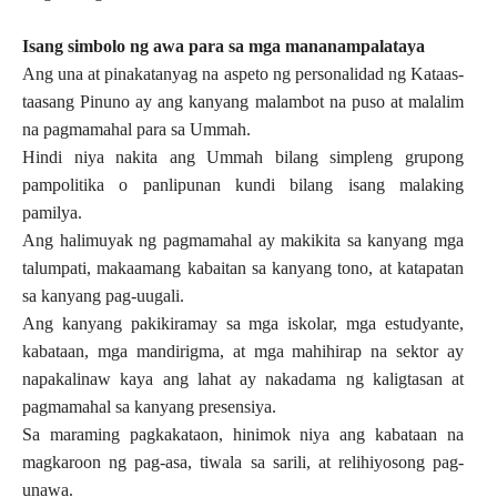
Isang simbolo ng awa para sa mga mananampalataya
Ang una at pinakatanyag na aspeto ng personalidad ng Kataas-
taasang Pinuno ay ang kanyang malambot na puso at malalim
na pagmamahal para sa Ummah.
Hindi niya nakita ang Ummah bilang simpleng grupong
pampolitika o panlipunan kundi bilang isang malaking
pamilya.
Ang halimuyak ng pagmamahal ay makikita sa kanyang mga
talumpati, makaamang kabaitan sa kanyang tono, at katapatan
sa kanyang pag-uugali.
Ang kanyang pakikiramay sa mga iskolar, mga estudyante,
kabataan, mga mandirigma, at mga mahihirap na sektor ay
napakalinaw kaya ang lahat ay nakadama ng kaligtasan at
pagmamahal sa kanyang presensiya.
Sa maraming pagkakataon, hinimok niya ang kabataan na
magkaroon ng pag-asa, tiwala sa sarili, at relihiyosong pag-
unawa.