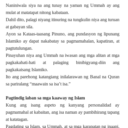
Naniniwala siya na ang tunay na yaman ng Ummah ay ang
mulat at matatapat nitong kabataan.
Dahil dito, palagi niyang itinuring na tungkulin niya ang turuan
at gabayan sila.
Ayon sa Kataas-taasang Pinuno, ang pundasyon ng lipunang
Islamiko ay dapat nakabatay sa pagmamahalan, kapatiran, at
pagtutulungan.
Pinayuhan niya ang Ummah na iwasan ang mga alitan at mga
pagkakahati-hati at palaging binibigyang-diin ang
pagkakaisang Islamiko.
Ito ang parehong katangiang inilalarawan ng Banal na Quran
sa pariralang “maawain sa isa’t isa.”
Pagtindig laban sa mga kaaway ng Islam
Kung ang isang aspeto ng kanyang personalidad ay
pagmamahal at kabaitan, ang isa naman ay pambihirang tapang
at katatagan.
Pagdating sa Islam, sa Ummah, at sa mga karapatan ng inaapi,