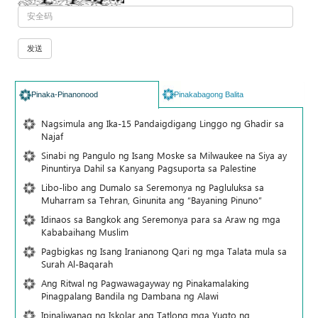
Pinaka-Pinanonood
Pinakabagong Balita
Nagsimula ang Ika-15 Pandaigdigang Linggo ng Ghadir sa
Najaf
Sinabi ng Pangulo ng Isang Moske sa Milwaukee na Siya ay
Pinuntirya Dahil sa Kanyang Pagsuporta sa Palestine
Libo-libo ang Dumalo sa Seremonya ng Pagluluksa sa
Muharram sa Tehran, Ginunita ang “Bayaning Pinuno”
Idinaos sa Bangkok ang Seremonya para sa Araw ng mga
Kababaihang Muslim
Pagbigkas ng Isang Iranianong Qari ng mga Talata mula sa
Surah Al-Baqarah
Ang Ritwal ng Pagwawagayway ng Pinakamalaking
Pinagpalang Bandila ng Dambana ng Alawi
Ipinaliwanag ng Iskolar ang Tatlong mga Yugto ng