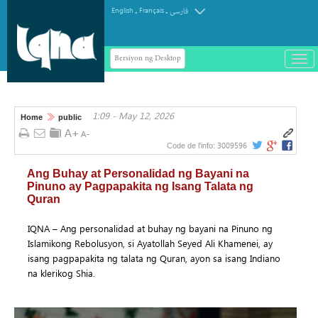
.
.
English
Français
فارسی
Bersiyon ng Desktop
باز
و
سته
ردن
1:09 - May 12, 2026
منو
Home
public
3009596
Code de l'info:
Ang Buhay at Personalidad ng Bayani na
Pinuno ay Pagpapakita ng Isang Talata ng
Quran
IQNA – Ang personalidad at buhay ng bayani na Pinuno ng
Islamikong Rebolusyon, si Ayatollah Seyed Ali Khamenei, ay
isang pagpapakita ng talata ng Quran, ayon sa isang Indiano
na klerikog Shia.