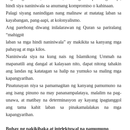
hindi siya naniniwala sa anumang kompromiso o kahinaan.
Palagi siyang nanindigan nang malinaw at matatag laban sa
kayabangan, pang-aapi, at kolonyalismo.
Ang parehong diwang inilalarawan ng Quran sa pariralang
“mahigpit
laban sa mga hindi naniniwala” ay makikita sa kanyang mga
pahayag at mga kilos.
Naniniwala siya na kung nais ng Islamikong Ummah na
mapanatili ang dangal at kalayaan nito, dapat nitong tahakin
ang landas ng katatagan sa halip na yumuko sa maling mga
kapangyarihan.
Pinatunayan niya sa pamamagitan ng kanyang pamumuno na
ang isang pinuno na may pananampalataya, malalim na pag-
unawa, at matibay na determinasyon ay kayang ipagtanggol
ang tama kahit laban sa pinakamalalakas na mga
kapangyarihan.
Buhay ng pakikibaka at intelektuwal na pamumuno