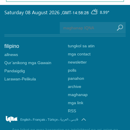
Saturday 08 August 2026
,
GMT-14:58:28
8.99°
filipino
tungkol sa atin
mga contact
allnews
newsletter
Qur’anikong mga Gawain
polls
Pandaigdig
panahon
Larawan-Pelikula
archive
maghanap
mga link
RSS
.
.
.
.
فارسی
العربیة
English
Français
Türkçe
Ang lahat ng mga karapatan sa intelektwal na ari-arian na