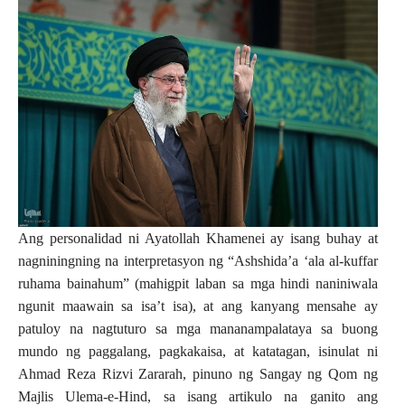
Ang personalidad ni Ayatollah Khamenei ay isang buhay at
nagniningning na interpretasyon ng “Ashshida’a ‘ala al-kuffar
ruhama bainahum” (mahigpit laban sa mga hindi naniniwala
ngunit maawain sa isa’t isa), at ang kanyang mensahe ay
patuloy na nagtuturo sa mga mananampalataya sa buong
mundo ng paggalang, pagkakaisa, at katatagan, isinulat ni
Ahmad Reza Rizvi Zararah, pinuno ng Sangay ng Qom ng
Majlis Ulema-e-Hind, sa isang artikulo na ganito ang