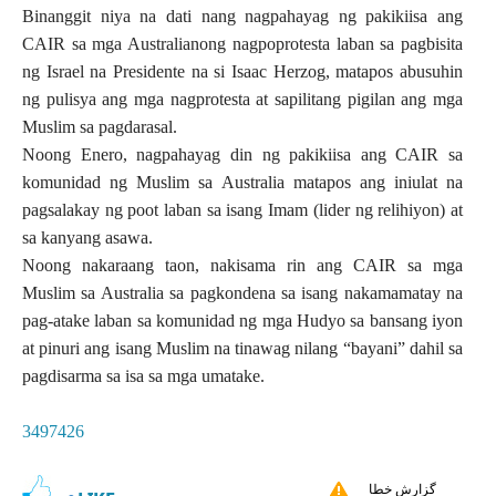
Binanggit niya na dati nang nagpahayag ng pakikiisa ang
CAIR sa mga Australianong nagpoprotesta laban sa pagbisita
ng Israel na Presidente na si Isaac Herzog, matapos abusuhin
ng pulisya ang mga nagprotesta at sapilitang pigilan ang mga
Muslim sa pagdarasal.
Noong Enero, nagpahayag din ng pakikiisa ang CAIR sa
komunidad ng Muslim sa Australia matapos ang iniulat na
pagsalakay ng poot laban sa isang Imam (lider ng relihiyon) at
sa kanyang asawa.
Noong nakaraang taon, nakisama rin ang CAIR sa mga
Muslim sa Australia sa pagkondena sa isang nakamamatay na
pag-atake laban sa komunidad ng mga Hudyo sa bansang iyon
at pinuri ang isang Muslim na tinawag nilang “bayani” dahil sa
pagdisarma sa isa sa mga umatake.
3497426
گزارش خطا