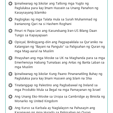
Ipinaliwanag ng Iskolar ang Tatlong mga Yugto ng
Pagluluksa para kay Imam Hussein sa Unang Panahon ng
Kasaysayang Islamiko
Pagbigkas ng mga Talata mula sa Surah Muhammad ng
Iranianong Qari na si Hashem Roghani
Pinuri ni Papa Leo ang Kasunduang Iran-US Bilang Daan
Tungo sa Kapayapaan
Opisyal, Binibigyang-diin ang Pagpapakilala sa Qur’aniko na
Katangian ng “Bayani na Pangulo” sa Paligsahan ng Quran ng
mga Mag-aaral na Muslim
Pinayuhan ang mga Moske sa UK na Maghanda para sa mga
Emerhensiya Habang Tumataas ang Antas ng Banta Laban sa
mga Muslim
Ipinaliwanag ng Iskolar Kung Paano Pinananatiling Buhay ng
Pagluluksa para kay Imam Hussein ang Islam na Shia
Tinatanggap ng Palestino ang Pagbabawal ng Ireland sa
mga Produkto Mula sa Ilegal na mga Pamayanan ng Israel
Ang Unang Eko-Moske sa Uropa sa Cambridge ay Binisita ng
Monarko ng United Kingdom
Ang Kurso sa Karbala ay Naglalayon na Pahusayin ang
Kasanayan ng mga Hurado sa Paligsahan ng Quran