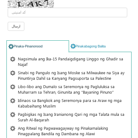
Pinaka-Pinanonood
Pinakabagong Balita
Nagsimula ang Ika-15 Pandaigdigang Linggo ng Ghadir sa
Najaf
Sinabi ng Pangulo ng Isang Moske sa Milwaukee na Siya ay
Pinuntirya Dahil sa Kanyang Pagsuporta sa Palestine
Libo-libo ang Dumalo sa Seremonya ng Pagluluksa sa
Muharram sa Tehran, Ginunita ang “Bayaning Pinuno”
Idinaos sa Bangkok ang Seremonya para sa Araw ng mga
Kababaihang Muslim
Pagbigkas ng Isang Iranianong Qari ng mga Talata mula sa
Surah Al-Baqarah
Ang Ritwal ng Pagwawagayway ng Pinakamalaking
Pinagpalang Bandila ng Dambana ng Alawi