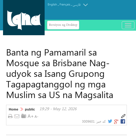
.
.
English
Français
فارسی
Bersiyon ng Desktop
باز
و
سته
ردن
Banta ng Pamamaril sa
منو
Mosque sa Brisbane Nag-
udyok sa Isang Grupong
Tagapagtanggol ng mga
Muslim sa US na Magsalita
19:29 - May 12, 2026
Home
public
3009601
کد خبر: