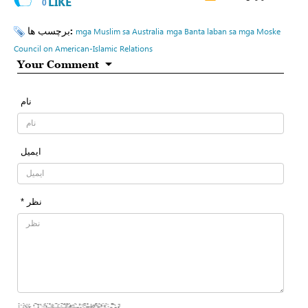
LIKE
0
برچسب ها:
mga Muslim sa Australia
mga Banta laban sa mga Moske
Council on American-Islamic Relations
Your Comment
نام
ایمیل
* نظر