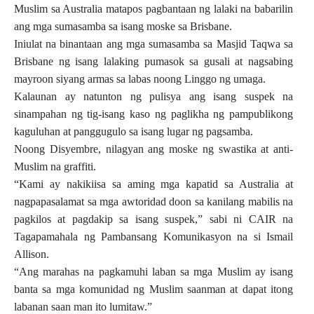
Muslim sa Australia matapos pagbantaan ng lalaki na babarilin
ang mga sumasamba sa isang moske sa Brisbane.
Iniulat na binantaan ang mga sumasamba sa Masjid Taqwa sa
Brisbane ng isang lalaking pumasok sa gusali at nagsabing
mayroon siyang armas sa labas noong Linggo ng umaga.
Kalaunan ay natunton ng pulisya ang isang suspek na
sinampahan ng tig-isang kaso ng paglikha ng pampublikong
kaguluhan at panggugulo sa isang lugar ng pagsamba.
Noong Disyembre, nilagyan ang moske ng swastika at anti-
Muslim na graffiti.
“Kami ay nakikiisa sa aming mga kapatid sa Australia at
nagpapasalamat sa mga awtoridad doon sa kanilang mabilis na
pagkilos at pagdakip sa isang suspek,” sabi ni CAIR na
Tagapamahala ng Pambansang Komunikasyon na si Ismail
Allison.
“Ang marahas na pagkamuhi laban sa mga Muslim ay isang
banta sa mga komunidad ng Muslim saanman at dapat itong
labanan saan man ito lumitaw.”