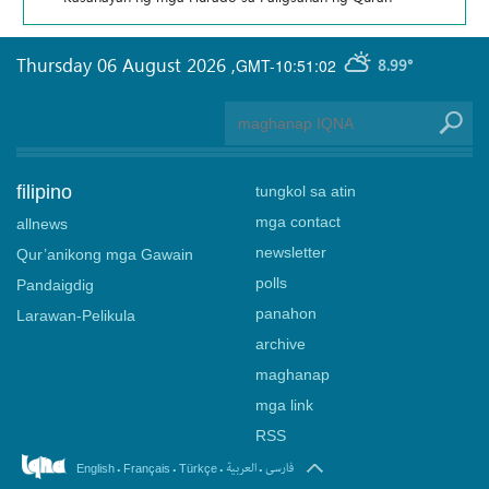
Thursday 06 August 2026
,
GMT-10:51:02
8.99°
filipino
tungkol sa atin
mga contact
allnews
newsletter
Qur’anikong mga Gawain
polls
Pandaigdig
panahon
Larawan-Pelikula
archive
maghanap
mga link
RSS
.
.
.
.
فارسی
العربیة
English
Français
Türkçe