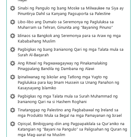
Sinabi ng Pangulo ng Isang Moske sa Milwaukee na Siya ay
Pinuntirya Dahil sa Kanyang Pagsuporta sa Palestine
Libo-libo ang Dumalo sa Seremonya ng Pagluluksa sa
Muharram sa Tehran, Ginunita ang “Bayaning Pinuno”
Idinaos sa Bangkok ang Seremonya para sa Araw ng mga
Kababaihang Muslim
Pagbigkas ng Isang Iranianong Qari ng mga Talata mula sa
Surah Al-Baqarah
Ang Ritwal ng Pagwawagayway ng Pinakamalaking
Pinagpalang Bandila ng Dambana ng Alawi
Ipinaliwanag ng Iskolar ang Tatlong mga Yugto ng
Pagluluksa para kay Imam Hussein sa Unang Panahon ng
Kasaysayang Islamiko
Pagbigkas ng mga Talata mula sa Surah Muhammad ng
Iranianong Qari na si Hashem Roghani
Tinatanggap ng Palestino ang Pagbabawal ng Ireland sa
mga Produkto Mula sa Ilegal na mga Pamayanan ng Israel
Opisyal, Binibigyang-diin ang Pagpapakilala sa Qur’aniko na
Katangian ng “Bayani na Pangulo” sa Paligsahan ng Quran ng
mga Mag-aaral na Muslim