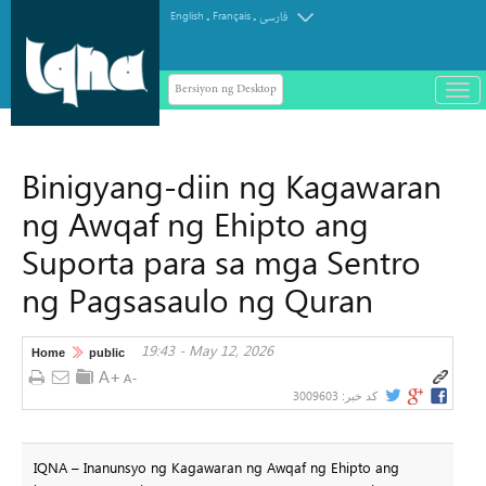
.
.
English
Français
فارسی
Bersiyon ng Desktop
باز
و
سته
ردن
Binigyang-diin ng Kagawaran
منو
ng Awqaf ng Ehipto ang
Suporta para sa mga Sentro
ng Pagsasaulo ng Quran
19:43 - May 12, 2026
Home
public
3009603
کد خبر:
IQNA – Inanunsyo ng Kagawaran ng Awqaf ng Ehipto ang