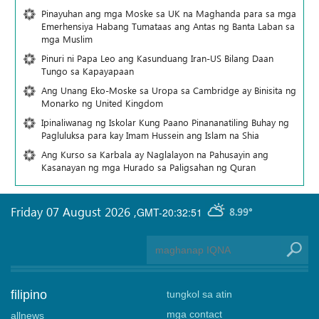
Pinayuhan ang mga Moske sa UK na Maghanda para sa mga
Emerhensiya Habang Tumataas ang Antas ng Banta Laban sa
mga Muslim
Pinuri ni Papa Leo ang Kasunduang Iran-US Bilang Daan
Tungo sa Kapayapaan
Ang Unang Eko-Moske sa Uropa sa Cambridge ay Binisita ng
Monarko ng United Kingdom
Ipinaliwanag ng Iskolar Kung Paano Pinananatiling Buhay ng
Pagluluksa para kay Imam Hussein ang Islam na Shia
Ang Kurso sa Karbala ay Naglalayon na Pahusayin ang
Kasanayan ng mga Hurado sa Paligsahan ng Quran
Friday 07 August 2026
,
GMT-20:32:51
8.99°
filipino
tungkol sa atin
mga contact
allnews