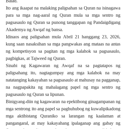
Balad.
Ito ang ikaapat na malaking paligsahan sa Quran na isinagawa
para sa mga nag-aaral ng Quran mula sa mga sentro ng
pagsasaulo ng Quran sa punong tanggapan ng Pandaigdigang
Akademya ng Awqaf ng bansa.
Idinaos ang paligsahan mula Abril 21 hanggang 23, 2026,
kung saan nasaksihan sa mga pangwakas ang mataas na antas
ng kompetisyon sa pagitan ng mga kalahok sa pagsasaulo,
pagbigkas, at Tajweed ng Quran.
Sinabi ng Kagawaran ng Awqaf na sa pagtatapos ng
paligsahang ito, nagtagumpay ang mga kalahok na may
natatanging kakayahan sa pagsasaulo at mahusay na pagganap,
na nagpapakita ng mahalagang papel ng mga sentro ng
pagsasaulo ng Quran sa lipunan.
Binigyang-diin ng kagawaran na epektibong ginagampanan ng
mga sentrong ito ang papel sa paghuhubog ng kuwalipikadong
mga aktibistang Quraniko sa larangan ng kaalaman at
pangangaral, at may kakayahang ipalaganap ang gabay ng