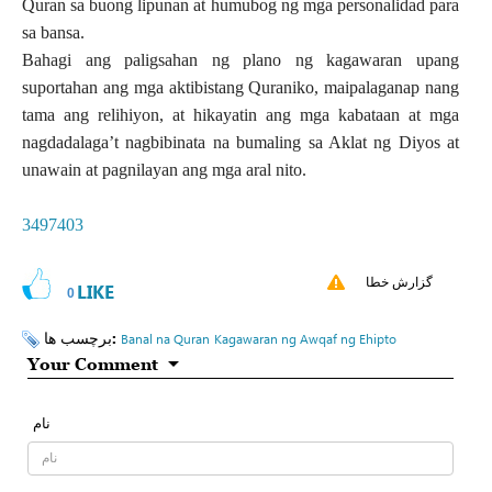
Quran sa buong lipunan at humubog ng mga personalidad para
sa bansa.
Bahagi ang paligsahan ng plano ng kagawaran upang
suportahan ang mga aktibistang Quraniko, maipalaganap nang
tama ang relihiyon, at hikayatin ang mga kabataan at mga
nagdadalaga’t nagbibinata na bumaling sa Aklat ng Diyos at
unawain at pagnilayan ang mga aral nito.
3497403
گزارش خطا
LIKE
0
برچسب ها:
Banal na Quran
Kagawaran ng Awqaf ng Ehipto
Your Comment
نام