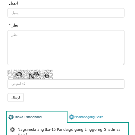
ایمیل
* نظر
Pinaka-Pinanonood
Pinakabagong Balita
Nagsimula ang Ika-15 Pandaigdigang Linggo ng Ghadir sa
Najaf