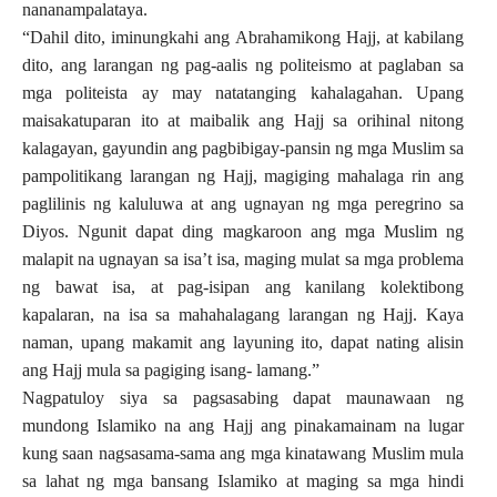
nananampalataya.
“Dahil dito, iminungkahi ang Abrahamikong Hajj, at kabilang
dito, ang larangan ng pag-aalis ng politeismo at paglaban sa
mga politeista ay may natatanging kahalagahan. Upang
maisakatuparan ito at maibalik ang Hajj sa orihinal nitong
kalagayan, gayundin ang pagbibigay-pansin ng mga Muslim sa
pampolitikang larangan ng Hajj, magiging mahalaga rin ang
paglilinis ng kaluluwa at ang ugnayan ng mga peregrino sa
Diyos. Ngunit dapat ding magkaroon ang mga Muslim ng
malapit na ugnayan sa isa’t isa, maging mulat sa mga problema
ng bawat isa, at pag-isipan ang kanilang kolektibong
kapalaran, na isa sa mahahalagang larangan ng Hajj. Kaya
naman, upang makamit ang layuning ito, dapat nating alisin
ang Hajj mula sa pagiging isang- lamang.”
Nagpatuloy siya sa pagsasabing dapat maunawaan ng
mundong Islamiko na ang Hajj ang pinakamainam na lugar
kung saan nagsasama-sama ang mga kinatawang Muslim mula
sa lahat ng mga bansang Islamiko at maging sa mga hindi