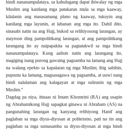
hindi nananampalataya, sa kahulugang dapat ihiwalay ng mga
Muslim ang kanilang mga patakaran mula sa mga kaaway,
kilalanin ang masasamang plano ng kaaway, tukuyin ang
kanilang mga layunin, at labanan ang mga ito. Dahil dito,
sinasabi natin na ang Hajj, bukod sa relihiyosong larangan, ay
mayroon ding pampolitikang larangan, at ang pampolitikang
larangang ito ay naipapakita sa pagtatakwil sa mga hindi
nananampalataya. Kung aalisin natin ang larangang ito,
magiging isang purong gawaing pagsamba na lamang ang Hajj
na walang epekto sa kapalaran ng mga Muslim; ibig sabihin,
pupunta ka lamang, magsasagawa ng pagsamba, at uuwi nang
hindi nalalaman ang kalagayan at mga suliranin ng mga
Muslim.”
Dagdag pa niya, itinaas ni Imam Khomeini (RA) ang usapin
ng Abrahamikong Hajj sapagkat ginawa ni Abraham (AS) na
pangunahing larangan ng kanyang relihiyong Hanif ang
paglaban sa mga diyus-diyosan at politeismo, pati na rin ang
paglaban sa mga sumasamba sa diyus-diyosan at mga hindi