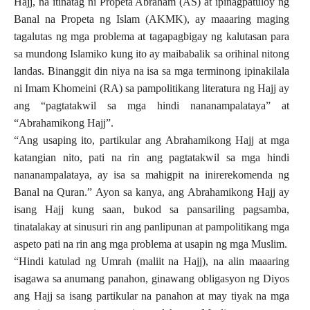
Hajj, na itinatag ni Propeta Abraham (AS) at ipinagpatuloy ng
Banal na Propeta ng Islam (AKMK), ay maaaring maging
tagalutas ng mga problema at tagapagbigay ng kalutasan para
sa mundong Islamiko kung ito ay maibabalik sa orihinal nitong
landas. Binanggit din niya na isa sa mga terminong ipinakilala
ni Imam Khomeini (RA) sa pampolitikang literatura ng Hajj ay
ang “pagtatakwil sa mga hindi nananampalataya” at
“Abrahamikong Hajj”.
“Ang usaping ito, partikular ang Abrahamikong Hajj at mga
katangian nito, pati na rin ang pagtatakwil sa mga hindi
nananampalataya, ay isa sa mahigpit na inirerekomenda ng
Banal na Quran.” Ayon sa kanya, ang Abrahamikong Hajj ay
isang Hajj kung saan, bukod sa pansariling pagsamba,
tinatalakay at sinusuri rin ang panlipunan at pampolitikang mga
aspeto pati na rin ang mga problema at usapin ng mga Muslim.
“Hindi katulad ng Umrah (maliit na Hajj), na alin maaaring
isagawa sa anumang panahon, ginawang obligasyon ng Diyos
ang Hajj sa isang partikular na panahon at may tiyak na mga