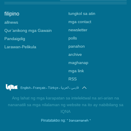
filipino
tungkol sa atin
mga contact
allnews
newsletter
Qur’anikong mga Gawain
polls
Pandaigdig
panahon
Larawan-Pelikula
archive
maghanap
mga link
RSS
.
.
.
.
فارسی
العربیة
English
Français
Türkçe
Ang lahat ng mga karapatan sa intelektwal na ari-arian na
nananatili sa mga nilalaman ng website na ito ay nabibilang sa
IQNA
" Iransamaneh "
Pinatatakbo ng: