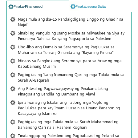
Pinaka-Pinanonood
Pinakabagong Balita
Nagsimula ang Ika-15 Pandaigdigang Linggo ng Ghadir sa
Najaf
Sinabi ng Pangulo ng Isang Moske sa Milwaukee na Siya ay
Pinuntirya Dahil sa Kanyang Pagsuporta sa Palestine
Libo-libo ang Dumalo sa Seremonya ng Pagluluksa sa
Muharram sa Tehran, Ginunita ang “Bayaning Pinuno”
Idinaos sa Bangkok ang Seremonya para sa Araw ng mga
Kababaihang Muslim
Pagbigkas ng Isang Iranianong Qari ng mga Talata mula sa
Surah Al-Baqarah
Ang Ritwal ng Pagwawagayway ng Pinakamalaking
Pinagpalang Bandila ng Dambana ng Alawi
Ipinaliwanag ng Iskolar ang Tatlong mga Yugto ng
Pagluluksa para kay Imam Hussein sa Unang Panahon ng
Kasaysayang Islamiko
Pagbigkas ng mga Talata mula sa Surah Muhammad ng
Iranianong Qari na si Hashem Roghani
Tinatanggap ng Palestino ang Pagbabawal ng Ireland sa