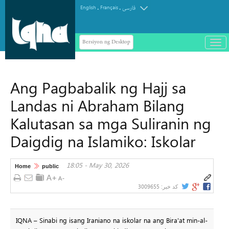
.
.
English
Français
فارسی
Bersiyon ng Desktop
باز
و
سته
ردن
Ang Pagbabalik ng Hajj sa
منو
Landas ni Abraham Bilang
Kalutasan sa mga Suliranin ng
Daigdig na Islamiko: Iskolar
18:05 - May 30, 2026
Home
public
3009655
کد خبر:
IQNA – Sinabi ng isang Iraniano na iskolar na ang Bira'at min-al-