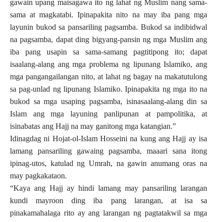
gawain upang maisagawa ito ng lahat ng Muslim nang sama-
sama at magkatabi. Ipinapakita nito na may iba pang mga
layunin bukod sa pansariling pagsamba. Bukod sa indibidwal
na pagsamba, dapat ding bigyang-pansin ng mga Muslim ang
iba pang usapin sa sama-samang pagtitipong ito; dapat
isaalang-alang ang mga problema ng lipunang Islamiko, ang
mga pangangailangan nito, at lahat ng bagay na makatutulong
sa pag-unlad ng lipunang Islamiko. Ipinapakita ng mga ito na
bukod sa mga usaping pagsamba, isinasaalang-alang din sa
Islam ang mga layuning panlipunan at pampolitika, at
isinabatas ang Hajj na may ganitong mga katangian.”
Idinagdag ni Hojat-ol-Islam Hosseini na kung ang Hajj ay isa
lamang
pansariling gawaing pagsamba, maaari sana itong
ipinag-utos, katulad ng Umrah, na gawin anumang oras na
may pagkakataon.
“Kaya ang Hajj ay hindi lamang may pansariling larangan
kundi mayroon ding iba pang larangan, at isa sa
pinakamahalaga rito ay ang larangan ng pagtatakwil sa mga