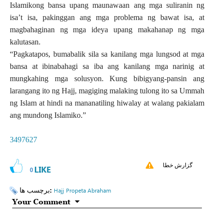
Islamikong bansa upang maunawaan ang mga suliranin ng
isa’t isa, pakinggan ang mga problema ng bawat isa, at
magbahaginan ng mga ideya upang makahanap ng mga
kalutasan.
“Pagkatapos, bumabalik sila sa kanilang mga lungsod at mga
bansa at ibinabahagi sa iba ang kanilang mga narinig at
mungkahing mga solusyon. Kung bibigyang-pansin ang
larangang ito ng Hajj, magiging malaking tulong ito sa Ummah
ng Islam at hindi na mananatiling hiwalay at walang pakialam
ang mundong Islamiko.”
3497627
گزارش خطا
LIKE
0
برچسب ها:
Hajj
Propeta Abraham
Your Comment