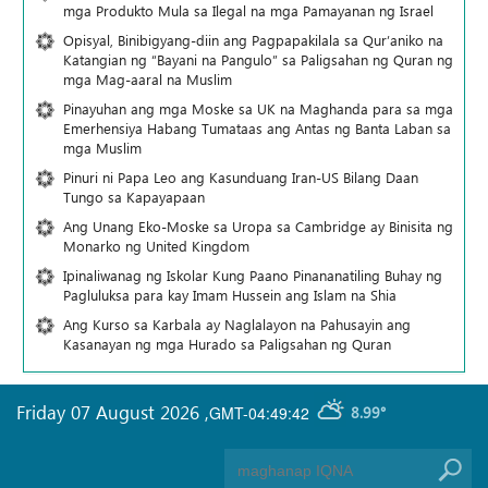
mga Produkto Mula sa Ilegal na mga Pamayanan ng Israel
Opisyal, Binibigyang-diin ang Pagpapakilala sa Qur’aniko na
Katangian ng “Bayani na Pangulo” sa Paligsahan ng Quran ng
mga Mag-aaral na Muslim
Pinayuhan ang mga Moske sa UK na Maghanda para sa mga
Emerhensiya Habang Tumataas ang Antas ng Banta Laban sa
mga Muslim
Pinuri ni Papa Leo ang Kasunduang Iran-US Bilang Daan
Tungo sa Kapayapaan
Ang Unang Eko-Moske sa Uropa sa Cambridge ay Binisita ng
Monarko ng United Kingdom
Ipinaliwanag ng Iskolar Kung Paano Pinananatiling Buhay ng
Pagluluksa para kay Imam Hussein ang Islam na Shia
Ang Kurso sa Karbala ay Naglalayon na Pahusayin ang
Kasanayan ng mga Hurado sa Paligsahan ng Quran
Friday 07 August 2026
,
GMT-04:49:42
8.99°