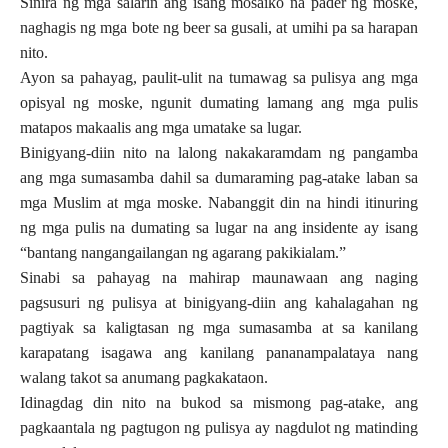
Sinira ng mga salarin ang isang mosaiko na pader ng moske,
naghagis ng mga bote ng beer sa gusali, at umihi pa sa harapan
nito.
Ayon sa pahayag, paulit-ulit na tumawag sa pulisya ang mga
opisyal ng moske, ngunit dumating lamang ang mga pulis
matapos makaalis ang mga umatake sa lugar.
Binigyang-diin nito na lalong nakakaramdam ng pangamba
ang mga sumasamba dahil sa dumaraming pag-atake laban sa
mga Muslim at mga moske. Nabanggit din na hindi itinuring
ng mga pulis na dumating sa lugar na ang insidente ay isang
“bantang nangangailangan ng agarang pakikialam.”
Sinabi sa pahayag na mahirap maunawaan ang naging
pagsusuri ng pulisya at binigyang-diin ang kahalagahan ng
pagtiyak sa kaligtasan ng mga sumasamba at sa kanilang
karapatang isagawa ang kanilang pananampalataya nang
walang takot sa anumang pagkakataon.
Idinagdag din nito na bukod sa mismong pag-atake, ang
pagkaantala ng pagtugon ng pulisya ay nagdulot ng matinding