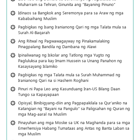
Muharram sa Tehran, Ginunita ang “Bayaning Pinuno”
Idinaos sa Bangkok ang Seremonya para sa Araw ng mga
Kababaihang Muslim
Pagbigkas ng Isang Iranianong Qari ng mga Talata mula sa
Surah Al-Baqarah
Ang Ritwal ng Pagwawagayway ng Pinakamalaking
Pinagpalang Bandila ng Dambana ng Alawi
Ipinaliwanag ng Iskolar ang Tatlong mga Yugto ng
Pagluluksa para kay Imam Hussein sa Unang Panahon ng
Kasaysayang Islamiko
Pagbigkas ng mga Talata mula sa Surah Muhammad ng
Iranianong Qari na si Hashem Roghani
Pinuri ni Papa Leo ang Kasunduang Iran-US Bilang Daan
Tungo sa Kapayapaan
Opisyal, Binibigyang-diin ang Pagpapakilala sa Qur’aniko na
Katangian ng “Bayani na Pangulo” sa Paligsahan ng Quran ng
mga Mag-aaral na Muslim
Pinayuhan ang mga Moske sa UK na Maghanda para sa mga
Emerhensiya Habang Tumataas ang Antas ng Banta Laban sa
mga Muslim