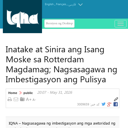
.
.
English
Français
فارسی
Bersiyon ng Desktop
باز
و
سته
ردن
Inatake at Sinira ang Isang
منو
Moske sa Rotterdam
Magdamag; Nagsasagawa ng
Imbestigasyon ang Pulisya
20:07 - May 31, 2026
Home
public
3009659
کد خبر:
IQNA – Nagsasagawa ng imbestigasyon ang mga awtoridad ng