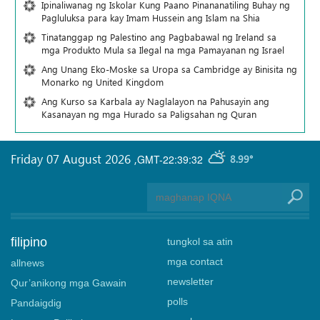
Ipinaliwanag ng Iskolar Kung Paano Pinananatiling Buhay ng
Pagluluksa para kay Imam Hussein ang Islam na Shia
Tinatanggap ng Palestino ang Pagbabawal ng Ireland sa
mga Produkto Mula sa Ilegal na mga Pamayanan ng Israel
Ang Unang Eko-Moske sa Uropa sa Cambridge ay Binisita ng
Monarko ng United Kingdom
Ang Kurso sa Karbala ay Naglalayon na Pahusayin ang
Kasanayan ng mga Hurado sa Paligsahan ng Quran
Friday 07 August 2026
,
GMT-22:39:32
8.99°
filipino
tungkol sa atin
mga contact
allnews
newsletter
Qur’anikong mga Gawain
polls
Pandaigdig