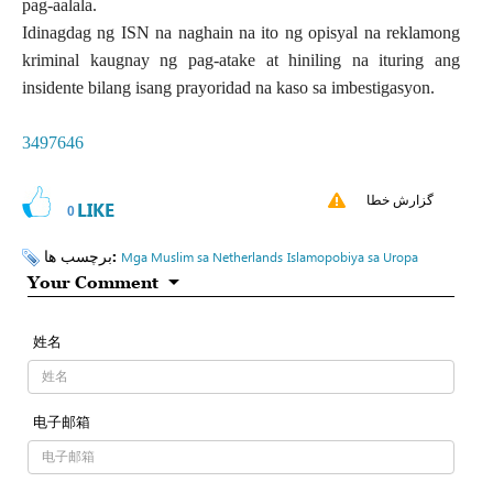
pag-aalala.
Idinagdag ng ISN na naghain na ito ng opisyal na reklamong
kriminal kaugnay ng pag-atake at hiniling na ituring ang
insidente bilang isang prayoridad na kaso sa imbestigasyon.
3497646
گزارش خطا
LIKE
0
برچسب ها:
Mga Muslim sa Netherlands
Islamopobiya sa Uropa
Your Comment
姓名
电子邮箱