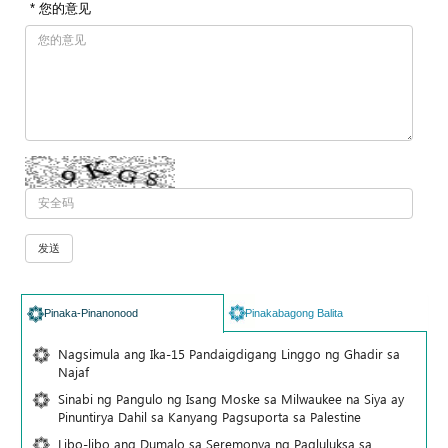
* 您的意见
Pinaka-Pinanonood
Pinakabagong Balita
Nagsimula ang Ika-15 Pandaigdigang Linggo ng Ghadir sa
Najaf
Sinabi ng Pangulo ng Isang Moske sa Milwaukee na Siya ay
Pinuntirya Dahil sa Kanyang Pagsuporta sa Palestine
Libo-libo ang Dumalo sa Seremonya ng Pagluluksa sa