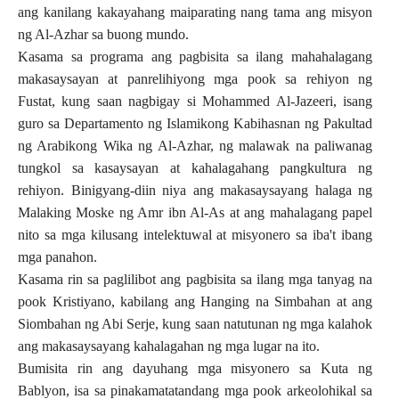
ang kanilang kakayahang maiparating nang tama ang misyon
ng Al-Azhar sa buong mundo.
Kasama sa programa ang pagbisita sa ilang mahahalagang
makasaysayan at panrelihiyong mga pook sa rehiyon ng
Fustat, kung saan nagbigay si Mohammed Al-Jazeeri, isang
guro sa Departamento ng Islamikong Kabihasnan ng Pakultad
ng Arabikong Wika ng Al-Azhar, ng malawak na paliwanag
tungkol sa kasaysayan at kahalagahang pangkultura ng
rehiyon. Binigyang-diin niya ang makasaysayang halaga ng
Malaking Moske ng Amr ibn Al-As at ang mahalagang papel
nito sa mga kilusang intelektuwal at misyonero sa iba't ibang
mga panahon.
Kasama rin sa paglilibot ang pagbisita sa ilang mga tanyag na
pook Kristiyano, kabilang ang Hanging na Simbahan at ang
Siombahan ng Abi Serje, kung saan natutunan ng mga kalahok
ang makasaysayang kahalagahan ng mga lugar na ito.
Bumisita rin ang dayuhang mga misyonero sa Kuta ng
Bablyon, isa sa pinakamatatandang mga pook arkeolohikal sa