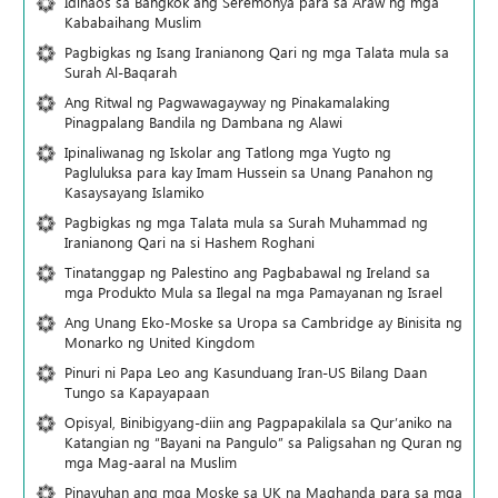
Idinaos sa Bangkok ang Seremonya para sa Araw ng mga
Kababaihang Muslim
Pagbigkas ng Isang Iranianong Qari ng mga Talata mula sa
Surah Al-Baqarah
Ang Ritwal ng Pagwawagayway ng Pinakamalaking
Pinagpalang Bandila ng Dambana ng Alawi
Ipinaliwanag ng Iskolar ang Tatlong mga Yugto ng
Pagluluksa para kay Imam Hussein sa Unang Panahon ng
Kasaysayang Islamiko
Pagbigkas ng mga Talata mula sa Surah Muhammad ng
Iranianong Qari na si Hashem Roghani
Tinatanggap ng Palestino ang Pagbabawal ng Ireland sa
mga Produkto Mula sa Ilegal na mga Pamayanan ng Israel
Ang Unang Eko-Moske sa Uropa sa Cambridge ay Binisita ng
Monarko ng United Kingdom
Pinuri ni Papa Leo ang Kasunduang Iran-US Bilang Daan
Tungo sa Kapayapaan
Opisyal, Binibigyang-diin ang Pagpapakilala sa Qur’aniko na
Katangian ng “Bayani na Pangulo” sa Paligsahan ng Quran ng
mga Mag-aaral na Muslim
Pinayuhan ang mga Moske sa UK na Maghanda para sa mga