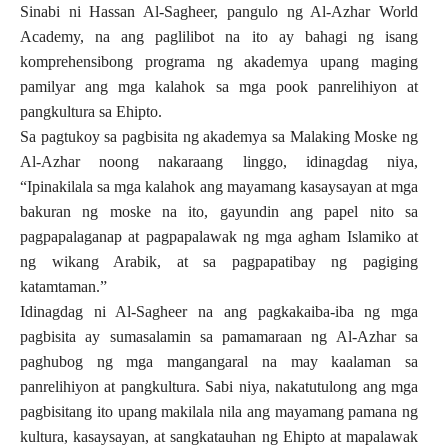
Sinabi ni Hassan Al-Sagheer, pangulo ng Al-Azhar World
Academy, na ang paglilibot na ito ay bahagi ng isang
komprehensibong programa ng akademya upang maging
pamilyar ang mga kalahok sa mga pook panrelihiyon at
pangkultura sa Ehipto.
Sa pagtukoy sa pagbisita ng akademya sa Malaking Moske ng
Al-Azhar noong nakaraang linggo, idinagdag niya,
“Ipinakilala sa mga kalahok ang mayamang kasaysayan at mga
bakuran ng moske na ito, gayundin ang papel nito sa
pagpapalaganap at pagpapalawak ng mga agham Islamiko at
ng wikang Arabik, at sa pagpapatibay ng pagiging
katamtaman.”
Idinagdag ni Al-Sagheer na ang pagkakaiba-iba ng mga
pagbisita ay sumasalamin sa pamamaraan ng Al-Azhar sa
paghubog ng mga mangangaral na may kaalaman sa
panrelihiyon at pangkultura. Sabi niya, nakatutulong ang mga
pagbisitang ito upang makilala nila ang mayamang pamana ng
kultura, kasaysayan, at sangkatauhan ng Ehipto at mapalawak