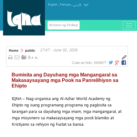
.
.
English
Français
فارسی
Bersiyon ng Desktop
باز
و
سته
ردن
17:47 - June 02, 2026
منو
Home
public
3009677
Code de l'info:
Bumisita ang Dayuhang mga Mangangaral sa
Makasaysayang mga Pook na Panrelihiyon sa
Ehipto
IQNA – Nag-organisa ang Al-Azhar World Academy ng
Ehipto ng isang programang programa ng pagbisita sa
larangan para sa dayuhang mga imam, mga mangangaral, at
mga misyonero sa makasaysayang mga pook Islamiko at
Kristiyano sa rehiyon ng Fustat sa bansa.