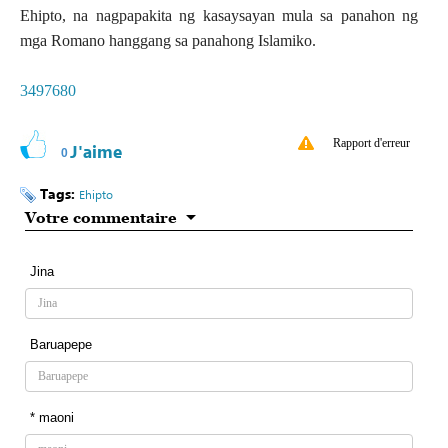
Ehipto, na nagpapakita ng kasaysayan mula sa panahon ng
mga Romano hanggang sa panahong Islamiko.
3497680
Rapport d'erreur
J'aime
0
Tags:
Ehipto
Votre commentaire
Jina
Baruapepe
* maoni