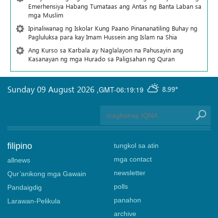
Emerhensiya Habang Tumataas ang Antas ng Banta Laban sa
mga Muslim
Ipinaliwanag ng Iskolar Kung Paano Pinananatiling Buhay ng
Pagluluksa para kay Imam Hussein ang Islam na Shia
Ang Kurso sa Karbala ay Naglalayon na Pahusayin ang
Kasanayan ng mga Hurado sa Paligsahan ng Quran
Sunday 09 August 2026
,
GMT-06:19:19
8.99°
filipino
tungkol sa atin
mga contact
allnews
newsletter
Qur’anikong mga Gawain
polls
Pandaigdig
panahon
Larawan-Pelikula
archive