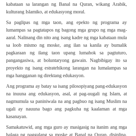
kabataan sa larangan ng Banal na Quran, wikang Arabik,
kulturang Islamiko, at edukasyong moral.
Sa paglipas ng mga taon, ang epekto ng programa ay
lumampas sa pagtatapos ng bagong mga grupo ng mga mag-
aaral. Nalinang din nito ang isang kadre ng mga kabataan mula
sa loob mismo ng moske, ang ilan sa kanila ay bumalik
pagkaraan ng ilang taon upang lumahok sa pagtuturo,
pangangasiwa, at boluntaryong gawain. Nagbibigay ito sa
proyekto ng isang estratehikong larangan na lumalampas sa
mga hangganan ng direktang edukasyon.
Ang programa ay batay sa isang pilosopiyang pang-edukasyon
na inuuna ang edukasyon, asal, at pag-uugali ng Islam, at
nagmumula sa paniniwala na ang pagbuo ng isang Muslim na
ugali ay nauuna bago ang pagkuha ng kaalaman at mga
kasanayan.
Samakatuwid, ang mga guro ay masigasig na itanim ang mga
halaga ng paggalang sa moske at Banal na Quran, disiplina,