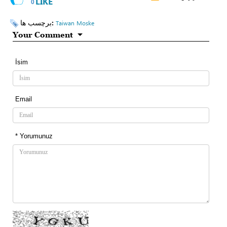
LIKE
0
برچسب ها:
Taiwan
Moske
Your Comment
İsim
Email
* Yorumunuz