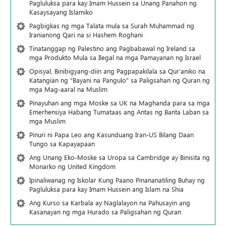
Pagluluksa para kay Imam Hussein sa Unang Panahon ng
Kasaysayang Islamiko
Pagbigkas ng mga Talata mula sa Surah Muhammad ng
Iranianong Qari na si Hashem Roghani
Tinatanggap ng Palestino ang Pagbabawal ng Ireland sa
mga Produkto Mula sa Ilegal na mga Pamayanan ng Israel
Opisyal, Binibigyang-diin ang Pagpapakilala sa Qur’aniko na
Katangian ng “Bayani na Pangulo” sa Paligsahan ng Quran ng
mga Mag-aaral na Muslim
Pinayuhan ang mga Moske sa UK na Maghanda para sa mga
Emerhensiya Habang Tumataas ang Antas ng Banta Laban sa
mga Muslim
Pinuri ni Papa Leo ang Kasunduang Iran-US Bilang Daan
Tungo sa Kapayapaan
Ang Unang Eko-Moske sa Uropa sa Cambridge ay Binisita ng
Monarko ng United Kingdom
Ipinaliwanag ng Iskolar Kung Paano Pinananatiling Buhay ng
Pagluluksa para kay Imam Hussein ang Islam na Shia
Ang Kurso sa Karbala ay Naglalayon na Pahusayin ang
Kasanayan ng mga Hurado sa Paligsahan ng Quran