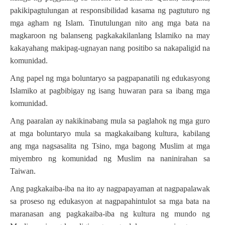
pakikipagtulungan at responsibilidad kasama ng pagtuturo ng
mga agham ng Islam. Tinutulungan nito ang mga bata na
magkaroon ng balanseng pagkakakilanlang Islamiko na may
kakayahang makipag-ugnayan nang positibo sa nakapaligid na
komunidad.
Ang papel ng mga boluntaryo sa pagpapanatili ng edukasyong
Islamiko at pagbibigay ng isang huwaran para sa ibang mga
komunidad.
Ang paaralan ay nakikinabang mula sa paglahok ng mga guro
at mga boluntaryo mula sa magkakaibang kultura, kabilang
ang mga nagsasalita ng Tsino, mga bagong Muslim at mga
miyembro ng komunidad ng Muslim na naninirahan sa
Taiwan.
Ang pagkakaiba-iba na ito ay nagpapayaman at nagpapalawak
sa proseso ng edukasyon at nagpapahintulot sa mga bata na
maranasan ang pagkakaiba-iba ng kultura ng mundo ng