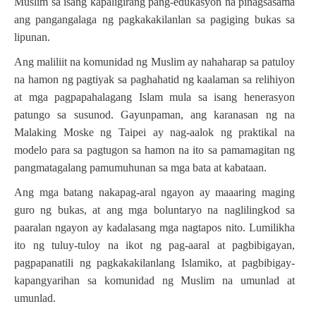
Muslim sa isang kapaligirang pang-edukasyon na pinagsasama
ang pangangalaga ng pagkakakilanlan sa pagiging bukas sa
lipunan.
Ang maliliit na komunidad ng Muslim ay nahaharap sa patuloy
na hamon ng pagtiyak sa paghahatid ng kaalaman sa relihiyon
at mga pagpapahalagang Islam mula sa isang henerasyon
patungo sa susunod. Gayunpaman, ang karanasan ng na
Malaking Moske ng Taipei ay nag-aalok ng praktikal na
modelo para sa pagtugon sa hamon na ito sa pamamagitan ng
pangmatagalang pamumuhunan sa mga bata at kabataan.
Ang mga batang nakapag-aral ngayon ay maaaring maging
guro ng bukas, at ang mga boluntaryo na naglilingkod sa
paaralan ngayon ay kadalasang mga nagtapos nito. Lumilikha
ito ng tuluy-tuloy na ikot ng pag-aaral at pagbibigayan,
pagpapanatili ng pagkakakilanlang Islamiko, at pagbibigay-
kapangyarihan sa komunidad ng Muslim na umunlad at
umunlad.