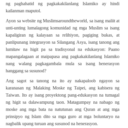
ng paghahatid ng pagkakakilanlang Islamiko ay hindi
kailanman maputol.
Ayon sa website ng Muslimsaroundtheworld, sa isang maliit at
unti-unting lumalagong komunidad ng mga Muslim sa isang
kapaligiran ng kalayaan sa relihiyon, pagiging bukas, at
panlipunang integrasyon sa Silangang Asya, isang tanong ang
lumitaw na higit pa sa tradisyonal na edukasyon: Paano
mapangalagaan at maipapasa ang pagkakakilanlang Islamiko
nang walang pagkagambala mula sa isang henerasyon
hanggang sa susunod?
Ang sagot sa tanong na ito ay nakapaloob ngayon sa
karanasan ng Malaking Moske ng Taipei, ang kabisera ng
Taiwan. Ito ay isang proyektong pang-edukasyon na tumagal
ng higit sa dalawampung taon. Matagumpay na nabago ng
moske ang mga bata na natutunan ang Quran at ang mga
prinsipyo ng Islam dito sa mga guro at mga boluntaryo na
nagbalik upang turuan ang susunod na henerasyon.