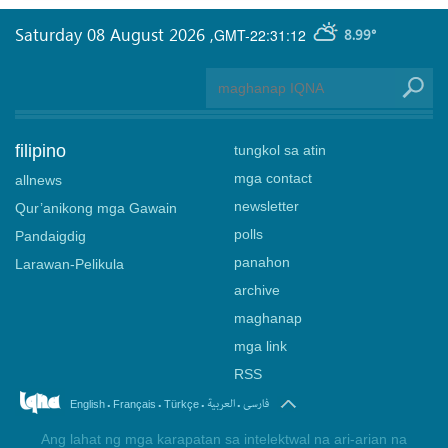
Saturday 08 August 2026
,
GMT-22:31:12
8.99°
filipino
tungkol sa atin
mga contact
allnews
newsletter
Qur’anikong mga Gawain
polls
Pandaigdig
panahon
Larawan-Pelikula
archive
maghanap
mga link
RSS
.
.
.
.
فارسی
العربیة
English
Français
Türkçe
Ang lahat ng mga karapatan sa intelektwal na ari-arian na