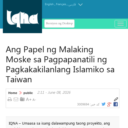
.
.
English
Français
فارسی
Bersiyon ng Desktop
باز
و
سته
ردن
Ang Papel ng Malaking
منو
Moske sa Pagpapanatili ng
Pagkakakilanlang Islamiko sa
Taiwan
2:11 - June 08, 2026
Home
public
3009694
کد خبر:
IQNA – Umaasa sa isang dalawampung taong proyekto, ang