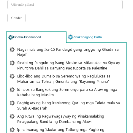
Pinaka-Pinanonood
Pinakabagong Balita
Nagsimula ang Ika-15 Pandaigdigang Linggo ng Ghadir sa
Najaf
Sinabi ng Pangulo ng Isang Moske sa Milwaukee na Siya ay
Pinuntirya Dahil sa Kanyang Pagsuporta sa Palestine
Libo-libo ang Dumalo sa Seremonya ng Pagluluksa sa
Muharram sa Tehran, Ginunita ang “Bayaning Pinuno”
Idinaos sa Bangkok ang Seremonya para sa Araw ng mga
Kababaihang Muslim
Pagbigkas ng Isang Iranianong Qari ng mga Talata mula sa
Surah Al-Baqarah
Ang Ritwal ng Pagwawagayway ng Pinakamalaking
Pinagpalang Bandila ng Dambana ng Alawi
Ipinaliwanag ng Iskolar ang Tatlong mga Yugto ng