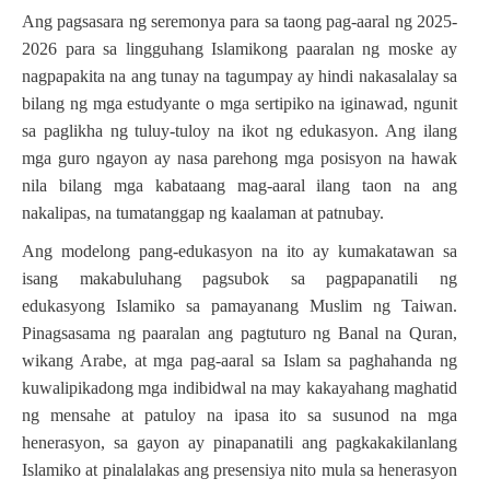
Ang pagsasara ng seremonya para sa taong pag-aaral ng 2025-
2026 para sa lingguhang Islamikong paaralan ng moske ay
nagpapakita na ang tunay na tagumpay ay hindi nakasalalay sa
bilang ng mga estudyante o mga sertipiko na iginawad, ngunit
sa paglikha ng tuluy-tuloy na ikot ng edukasyon. Ang ilang
mga guro ngayon ay nasa parehong mga posisyon na hawak
nila bilang mga kabataang mag-aaral ilang taon na ang
nakalipas, na tumatanggap ng kaalaman at patnubay.
Ang modelong pang-edukasyon na ito ay kumakatawan sa
isang makabuluhang pagsubok sa pagpapanatili ng
edukasyong Islamiko sa pamayanang Muslim ng Taiwan.
Pinagsasama ng paaralan ang pagtuturo ng Banal na Quran,
wikang Arabe, at mga pag-aaral sa Islam sa paghahanda ng
kuwalipikadong mga indibidwal na may kakayahang maghatid
ng mensahe at patuloy na ipasa ito sa susunod na mga
henerasyon, sa gayon ay pinapanatili ang pagkakakilanlang
Islamiko at pinalalakas ang presensiya nito mula sa henerasyon