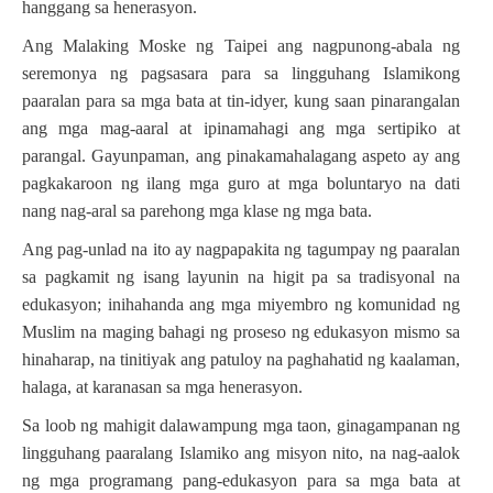
hanggang sa henerasyon.
Ang Malaking Moske ng Taipei ang nagpunong-abala ng
seremonya ng pagsasara para sa lingguhang Islamikong
paaralan para sa mga bata at tin-idyer, kung saan pinarangalan
ang mga mag-aaral at ipinamahagi ang mga sertipiko at
parangal. Gayunpaman, ang pinakamahalagang aspeto ay ang
pagkakaroon ng ilang mga guro at mga boluntaryo na dati
nang nag-aral sa parehong mga klase ng mga bata.
Ang pag-unlad na ito ay nagpapakita ng tagumpay ng paaralan
sa pagkamit ng isang layunin na higit pa sa tradisyonal na
edukasyon; inihahanda ang mga miyembro ng komunidad ng
Muslim na maging bahagi ng proseso ng edukasyon mismo sa
hinaharap, na tinitiyak ang patuloy na paghahatid ng kaalaman,
halaga, at karanasan sa mga henerasyon.
Sa loob ng mahigit dalawampung mga taon, ginagampanan ng
lingguhang paaralang Islamiko ang misyon nito, na nag-aalok
ng mga programang pang-edukasyon para sa mga bata at