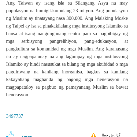
Ang Taiwan ay isang isla sa Silangang Asya na may
populasyon na humigit-kumulang 23 milyon. Ang populasyon
ng Muslim ay tinatayang nasa 300,000. Ang Malaking Moske
ng Taipei ay isa sa pinakakilalang mga institusyong Islamiko sa
bansa at isang nangungunang sentro para sa pagbibigay ng
mga serbisyong pangrelihiyon, pang-edukasyon, at
pangkultura sa komunidad ng mga Muslim. Ang karanasang
ito ay nagpapatunay na ang tagumpay ng mga institusyong
Islamiko ay hindi nasusukat sa bilang ng mga aktibidad o mga
pagdiriwang na kanilang inorganisa, bagkus sa kanilang
kakayahang maghanda ng bagong mga henerasyon na
magpapatuloy sa pagbuo ng pamayanang Muslim sa bawat
henerasyon.
3497737
گزارش خطا