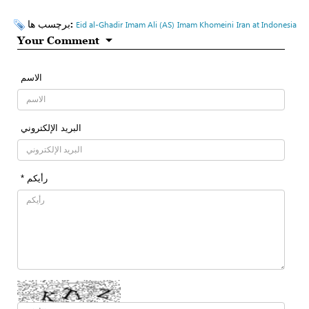
برچسب ها:
Eid al-Ghadir
Imam Ali (AS)
Imam Khomeini
Iran at Indonesia
Your Comment
الاسم
البرید الإلکتروني
* رأیکم