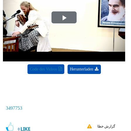
Play
Video
Code des Videos
Herunterladen
3497753
گزارش خطا
LIKE
0