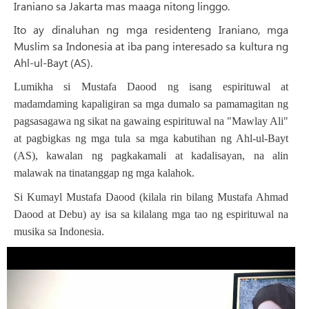
Iraniano sa Jakarta mas maaga nitong linggo.
Ito ay dinaluhan ng mga residenteng Iraniano, mga
Muslim sa Indonesia at iba pang interesado sa kultura ng
Ahl-ul-Bayt (AS).
Lumikha si Mustafa Daood ng isang espirituwal at
madamdaming kapaligiran sa mga dumalo sa pamamagitan ng
pagsasagawa ng sikat na gawaing espirituwal na "Mawlay Ali"
at pagbigkas ng mga tula sa mga kabutihan ng Ahl-ul-Bayt
(AS), kawalan ng pagkakamali at kadalisayan, na alin
malawak na tinatanggap ng mga kalahok.
Si Kumayl Mustafa Daood (kilala rin bilang Mustafa Ahmad
Daood at Debu) ay isa sa kilalang mga tao ng espirituwal na
musika sa Indonesia.