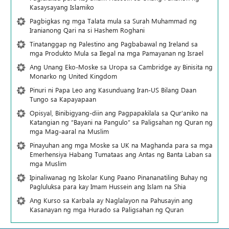
Kasaysayang Islamiko
Pagbigkas ng mga Talata mula sa Surah Muhammad ng
Iranianong Qari na si Hashem Roghani
Tinatanggap ng Palestino ang Pagbabawal ng Ireland sa
mga Produkto Mula sa Ilegal na mga Pamayanan ng Israel
Ang Unang Eko-Moske sa Uropa sa Cambridge ay Binisita ng
Monarko ng United Kingdom
Pinuri ni Papa Leo ang Kasunduang Iran-US Bilang Daan
Tungo sa Kapayapaan
Opisyal, Binibigyang-diin ang Pagpapakilala sa Qur’aniko na
Katangian ng “Bayani na Pangulo” sa Paligsahan ng Quran ng
mga Mag-aaral na Muslim
Pinayuhan ang mga Moske sa UK na Maghanda para sa mga
Emerhensiya Habang Tumataas ang Antas ng Banta Laban sa
mga Muslim
Ipinaliwanag ng Iskolar Kung Paano Pinananatiling Buhay ng
Pagluluksa para kay Imam Hussein ang Islam na Shia
Ang Kurso sa Karbala ay Naglalayon na Pahusayin ang
Kasanayan ng mga Hurado sa Paligsahan ng Quran