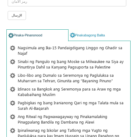
Pinaka-Pinanonood
Pinakabagong Balita
Nagsimula ang Ika-15 Pandaigdigang Linggo ng Ghadir sa
Najaf
Sinabi ng Pangulo ng Isang Moske sa Milwaukee na Siya ay
Pinuntirya Dahil sa Kanyang Pagsuporta sa Palestine
Libo-libo ang Dumalo sa Seremonya ng Pagluluksa sa
Muharram sa Tehran, Ginunita ang “Bayaning Pinuno”
Idinaos sa Bangkok ang Seremonya para sa Araw ng mga
Kababaihang Muslim
Pagbigkas ng Isang Iranianong Qari ng mga Talata mula sa
Surah Al-Baqarah
Ang Ritwal ng Pagwawagayway ng Pinakamalaking
Pinagpalang Bandila ng Dambana ng Alawi
Ipinaliwanag ng Iskolar ang Tatlong mga Yugto ng
Pagluluksa para kay Imam Hussein sa Unang Panahon ng