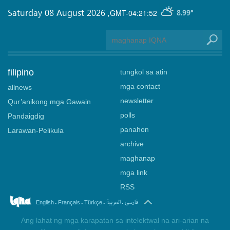
Saturday 08 August 2026
,
GMT-04:21:52
8.99°
filipino
tungkol sa atin
mga contact
allnews
newsletter
Qur’anikong mga Gawain
polls
Pandaigdig
panahon
Larawan-Pelikula
archive
maghanap
mga link
RSS
.
.
.
.
فارسی
العربیة
English
Français
Türkçe
Ang lahat ng mga karapatan sa intelektwal na ari-arian na