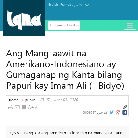
.
.
English
Français
فارسی
Bersiyon ng Desktop
باز
و
سته
ردن
Ang Mang-aawit na
منو
Amerikano-Indonesiano ay
Gumaganap ng Kanta bilang
Papuri kay Imam Ali (+Bidyo)
21:07 - June 09, 2026
Home
public
3009697
کد خبر:
IQNA – Isang kilalang American-Indonesian na mang-aawit ang