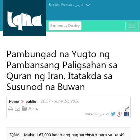
.
.
English
Français
فارسی
Bersiyon ng Desktop
باز
و
سته
ردن
Pambungad na Yugto ng
منو
Pambansang Paligsahan sa
Quran ng Iran, Itatakda sa
Susunod na Buwan
20:57 - June 10, 2026
Home
public
3009702
کد خبر:
IQNA – Mahigit 67,000 katao ang nagparehistro para sa ika-49