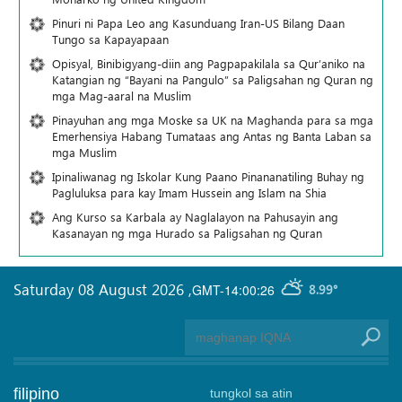
Pinuri ni Papa Leo ang Kasunduang Iran-US Bilang Daan
Tungo sa Kapayapaan
Opisyal, Binibigyang-diin ang Pagpapakilala sa Qur’aniko na
Katangian ng “Bayani na Pangulo” sa Paligsahan ng Quran ng
mga Mag-aaral na Muslim
Pinayuhan ang mga Moske sa UK na Maghanda para sa mga
Emerhensiya Habang Tumataas ang Antas ng Banta Laban sa
mga Muslim
Ipinaliwanag ng Iskolar Kung Paano Pinananatiling Buhay ng
Pagluluksa para kay Imam Hussein ang Islam na Shia
Ang Kurso sa Karbala ay Naglalayon na Pahusayin ang
Kasanayan ng mga Hurado sa Paligsahan ng Quran
Saturday 08 August 2026
,
GMT-14:00:26
8.99°
filipino
tungkol sa atin