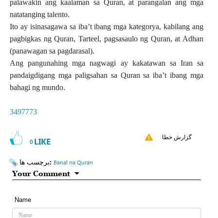
palawakin ang kaalaman sa Quran, at parangalan ang mga
natatanging talento.
Ito ay isinasagawa sa iba’t ibang mga kategorya, kabilang ang
pagbigkas ng Quran, Tarteel, pagsasaulo ng Quran, at Adhan
(panawagan sa pagdarasal).
Ang pangunahing mga nagwagi ay kakatawan sa Iran sa
pandaigdigang mga paligsahan sa Quran sa iba’t ibang mga
bahagi ng mundo.
3497773
گزارش خطا
LIKE
0
برچسب ها:
Banal na Quran
Your Comment
Name