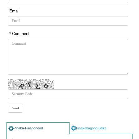
Email
* Comment
Pinaka-Pinanonood
Pinakabagong Balita