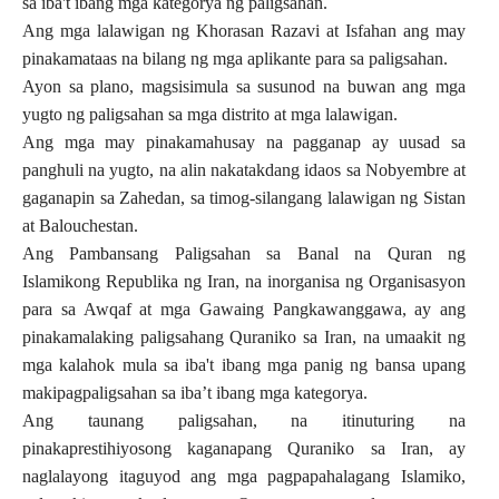
sa iba't ibang mga kategorya ng paligsahan.
Ang mga lalawigan ng Khorasan Razavi at Isfahan ang may
pinakamataas na bilang ng mga aplikante para sa paligsahan.
Ayon sa plano, magsisimula sa susunod na buwan ang mga
yugto ng paligsahan sa mga distrito at mga lalawigan.
Ang mga may pinakamahusay na pagganap ay uusad sa
panghuli na yugto, na alin nakatakdang idaos sa Nobyembre at
gaganapin sa Zahedan, sa timog-silangang lalawigan ng Sistan
at Balouchestan.
Ang Pambansang Paligsahan sa Banal na Quran ng
Islamikong Republika ng Iran, na inorganisa ng Organisasyon
para sa Awqaf at mga Gawaing Pangkawanggawa, ay ang
pinakamalaking paligsahang Quraniko sa Iran, na umaakit ng
mga kalahok mula sa iba't ibang mga panig ng bansa upang
makipagpaligsahan sa iba’t ibang mga kategorya.
Ang taunang paligsahan, na itinuturing na
pinakaprestihiyosong kaganapang Quraniko sa Iran, ay
naglalayong itaguyod ang mga pagpapahalagang Islamiko,