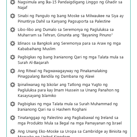
Nagsimula ang Ika-15 Pandaigdigang Linggo ng Ghadir sa
Najaf
Sinabi ng Pangulo ng Isang Moske sa Milwaukee na Siya ay
Pinuntirya Dahil sa Kanyang Pagsuporta sa Palestine
Libo-libo ang Dumalo sa Seremonya ng Pagluluksa sa
Muharram sa Tehran, Ginunita ang “Bayaning Pinuno”
Idinaos sa Bangkok ang Seremonya para sa Araw ng mga
Kababaihang Muslim
Pagbigkas ng Isang Iranianong Qari ng mga Talata mula sa
Surah Al-Baqarah
Ang Ritwal ng Pagwawagayway ng Pinakamalaking
Pinagpalang Bandila ng Dambana ng Alawi
Ipinaliwanag ng Iskolar ang Tatlong mga Yugto ng
Pagluluksa para kay Imam Hussein sa Unang Panahon ng
Kasaysayang Islamiko
Pagbigkas ng mga Talata mula sa Surah Muhammad ng
Iranianong Qari na si Hashem Roghani
Tinatanggap ng Palestino ang Pagbabawal ng Ireland sa
mga Produkto Mula sa Ilegal na mga Pamayanan ng Israel
Ang Unang Eko-Moske sa Uropa sa Cambridge ay Binisita ng
Monarko ng United Kingdom