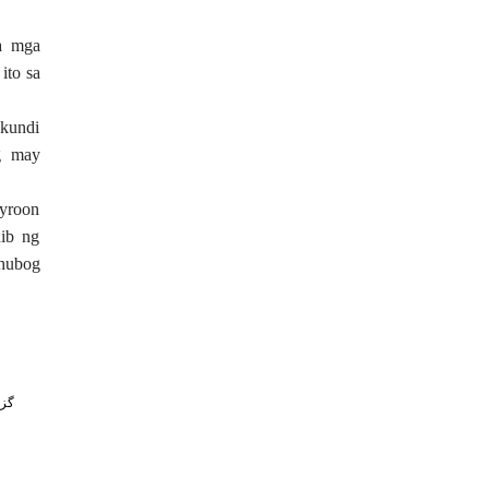
sa mga
ito sa
 kundi
g may
ayroon
nib ng
ghubog
گز