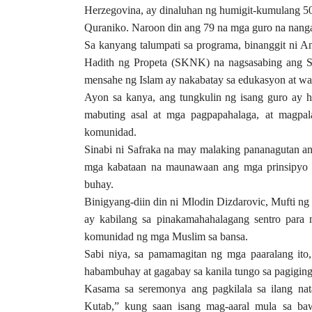
Herzegovina, ay dinaluhan ng humigit-kumulang 500
Quraniko. Naroon din ang 79 na mga guro na nanga
Sa kanyang talumpati sa programa, binanggit ni 
Hadith ng Propeta (SKNK) na nagsasabing ang Sug
mensahe ng Islam ay nakabatay sa edukasyon at wa
Ayon sa kanya, ang tungkulin ng isang guro ay 
mabuting asal at mga pagpapahalaga, at magp
komunidad.
Sinabi ni Safraka na may malaking pananagutan an
mga kabataan na maunawaan ang mga prinsipyo n
buhay.
Binigyang-diin din ni Mlodin Dizdarovic, Mufti n
ay kabilang sa pinakamahahalagang sentro para m
komunidad ng mga Muslim sa bansa.
Sabi niya, sa pamamagitan ng mga paaralang ito
habambuhay at gagabay sa kanila tungo sa pagiging 
Kasama sa seremonya ang pagkilala sa ilang na
Kutab,” kung saan isang mag-aaral mula sa baw