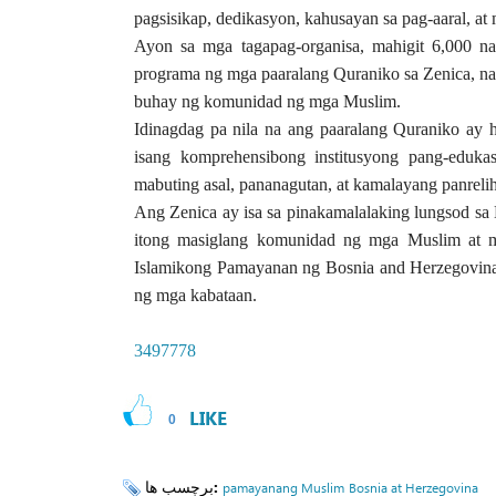
pagsisikap, dedikasyon, kahusayan sa pag-aaral, at
Ayon sa mga tagapag-organisa, mahigit 6,000 n
programa ng mga paaralang Quraniko sa Zenica, na
buhay ng komunidad ng mga Muslim.
Idinagdag pa nila na ang paaralang Quraniko ay h
isang komprehensibong institusyong pang-edu
mabuting asal, pananagutan, at kamalayang panreli
Ang Zenica ay isa sa pinakamalalaking lungsod sa
itong masiglang komunidad ng mga Muslim at ma
Islamikong Pamayanan ng Bosnia and Herzegovina,
ng mga kabataan.
3497778
LIKE
0
برچسب ها:
pamayanang Muslim
Bosnia at Herzegovina