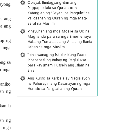
Opisyal, Binibigyang-diin ang
asyong
Pagpapakilala sa Qur’aniko na
Katangian ng “Bayani na Pangulo” sa
Paligsahan ng Quran ng mga Mag-
o, ang
aaral na Muslim
na ang
Pinayuhan ang mga Moske sa UK na
Maghanda para sa mga Emerhensiya
bog ng
Habang Tumataas ang Antas ng Banta
Laban sa mga Muslim
g mga
Ipinaliwanag ng Iskolar Kung Paano
Pinananatiling Buhay ng Pagluluksa
ong sa
para kay Imam Hussein ang Islam na
na mga
Shia
Ang Kurso sa Karbala ay Naglalayon
na Pahusayin ang Kasanayan ng mga
raniko
Hurado sa Paligsahan ng Quran
lan ng
kanila
lan ng
ng mga