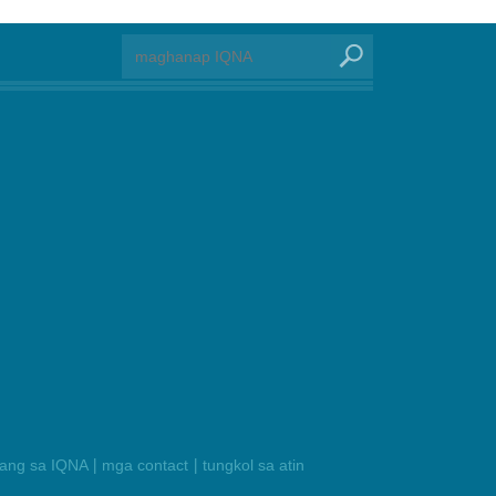
|
|
ilang sa IQNA
mga contact
tungkol sa atin