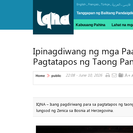
.
.
.
.
English
Français
Türkçe
العربیة
فارسی
Tanggapan ng Balitang Pandaigdi
Kabuuang Pahina
Lahat na mga
Ipinagdiwang ng mga Paa
Pagtatapos ng Taong Pa
22:08 - June 10, 2026
Home
public
IQNA – Isang pagdiriwang para sa pagtatapos ng taon
lungsod ng Zenica sa Bosnia at Herzegovina.