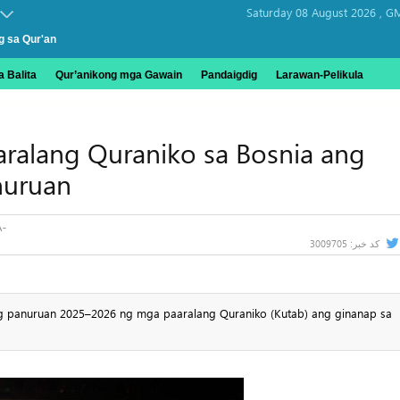
Saturday 08 August 2026 ,
GM
g sa Qur'an
 Balita
Qur’anikong mga Gawain
Pandaigdig
Larawan-Pelikula
ralang Quraniko sa Bosnia ang
nuruan
3009705
کد خبر:
g panuruan 2025–2026 ng mga paaralang Quraniko (Kutab) ang ginanap sa