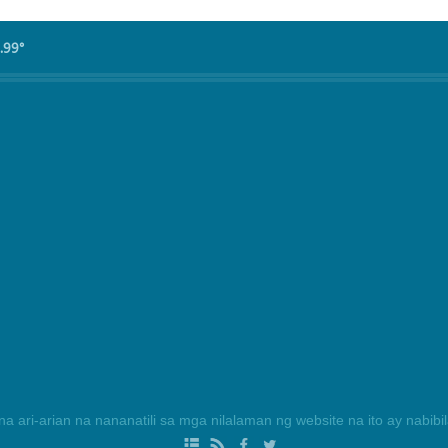
.99°
na ari-arian na nananatili sa mga nilalaman ng website na ito ay nabib