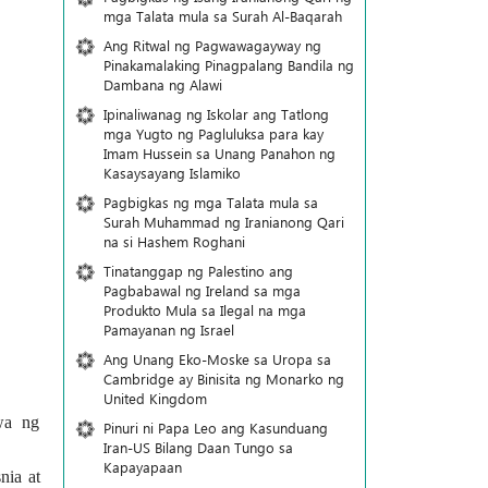
mga Talata mula sa Surah Al-Baqarah
Ang Ritwal ng Pagwawagayway ng
Pinakamalaking Pinagpalang Bandila ng
Dambana ng Alawi
Ipinaliwanag ng Iskolar ang Tatlong
mga Yugto ng Pagluluksa para kay
Imam Hussein sa Unang Panahon ng
Kasaysayang Islamiko
Pagbigkas ng mga Talata mula sa
Surah Muhammad ng Iranianong Qari
na si Hashem Roghani
Tinatanggap ng Palestino ang
Pagbabawal ng Ireland sa mga
Produkto Mula sa Ilegal na mga
Pamayanan ng Israel
Ang Unang Eko-Moske sa Uropa sa
Cambridge ay Binisita ng Monarko ng
United Kingdom
wa ng
Pinuri ni Papa Leo ang Kasunduang
Iran-US Bilang Daan Tungo sa
Kapayapaan
nia at