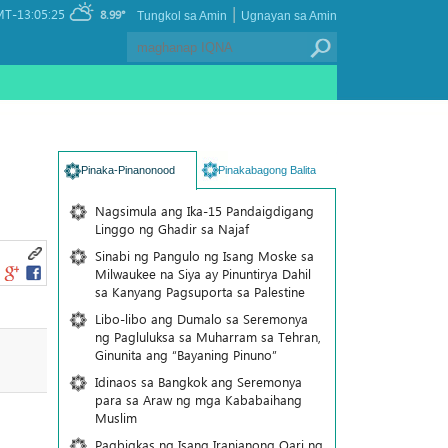
|
T-13:05:25
8.99°
Tungkol sa Amin
Ugnayan sa Amin
Pinaka-Pinanonood
Pinakabagong Balita
Nagsimula ang Ika-15 Pandaigdigang
Linggo ng Ghadir sa Najaf
Sinabi ng Pangulo ng Isang Moske sa
Milwaukee na Siya ay Pinuntirya Dahil
sa Kanyang Pagsuporta sa Palestine
Libo-libo ang Dumalo sa Seremonya
ng Pagluluksa sa Muharram sa Tehran,
Ginunita ang “Bayaning Pinuno”
Idinaos sa Bangkok ang Seremonya
para sa Araw ng mga Kababaihang
Muslim
Pagbigkas ng Isang Iranianong Qari ng