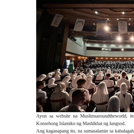
Ayon sa website na Muslimsaroundtheworld, it
Konsehong Islamiko ng Mashikhat ng lungsod.
Ang kaganapang ito, na sumasalamin sa kahalaga