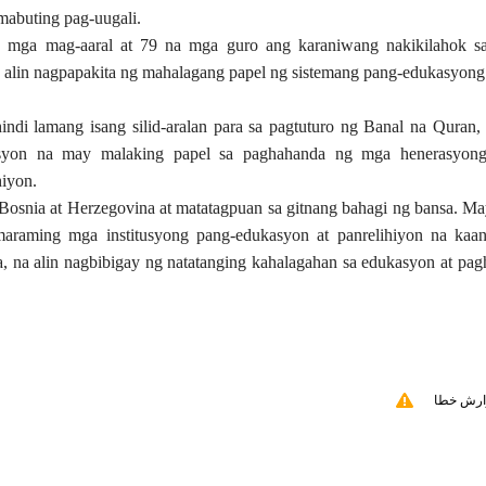
 mabuting pag-uugali.
a mga mag-aaral at 79 na mga guro ang karaniwang nakikilahok 
 alin nagpapakita ng mahalagang papel ng sistemang pang-edukasyong 
indi lamang isang silid-aralan para sa pagtuturo ng Banal na Quran,
kasyon na may malaking papel sa paghahanda ng mga henerasyon
hiyon.
 Bosnia at Herzegovina at matatagpuan sa gitnang bahagi ng bansa. M
raming mga institusyong pang-edukasyon at panrelihiyon na kaa
 na alin nagbibigay ng natatanging kahalagahan sa edukasyon at pa
ارش خطا