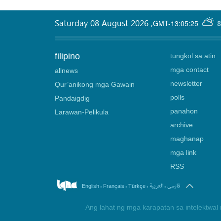
Saturday 08 August 2026
,
GMT-13:05:25
8
filipino
tungkol sa atin
mga contact
allnews
newsletter
Qur’anikong mga Gawain
polls
Pandaigdig
panahon
Larawan-Pelikula
archive
maghanap
mga link
RSS
.
.
.
.
فارسی
العربیة
English
Français
Türkçe
Ang lahat ng mga karapatan sa intelektwal 