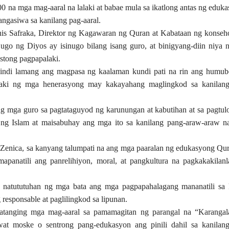
 na mga mag-aaral na lalaki at babae mula sa ikatlong antas ng eduk
ngasiwa sa kanilang pag-aaral.
Anis Safraka, Direktor ng Kagawaran ng Quran at Kabataan ng konseh
o ng Diyos ay isinugo bilang isang guro, at binigyang-diin niya 
stong pagpapalaki.
hindi lamang ang magpasa ng kaalaman kundi pati na rin ang humu
alaki ng mga henerasyong may kakayahang maglingkod sa kanilan
g mga guro sa pagtataguyod ng karunungan at kabutihan at sa pagtul
g Islam at maisabuhay ang mga ito sa kanilang pang-araw-araw 
g Zenica, sa kanyang talumpati na ang mga paaralan ng edukasyong Qu
apanatili ang panrelihiyon, moral, at pangkultura na pagkakakilan
, natututuhan ng mga bata ang mga pagpapahalagang mananatili sa 
responsable at paglilingkod sa lipunan.
tatanging mga mag-aaral sa pamamagitan ng parangal na “Karanga
at moske o sentrong pang-edukasyon ang pinili dahil sa kanila