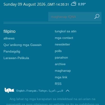
Sunday 09 August 2026
,
GMT-14:35:31
8.99°
filipino
tungkol sa atin
mga contact
allnews
newsletter
Qur’anikong mga Gawain
polls
Pandaigdig
panahon
Larawan-Pelikula
archive
maghanap
mga link
RSS
.
.
.
.
فارسی
العربیة
English
Français
Türkçe
Ang lahat ng mga karapatan sa intelektwal na ari-arian na
nananatili sa mga nilalaman ng website na ito ay nabibilang sa