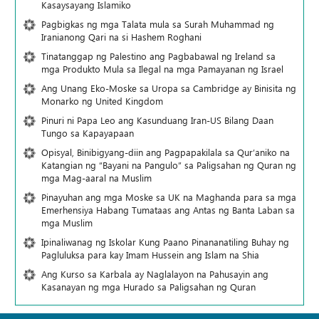
Kasaysayang Islamiko
Pagbigkas ng mga Talata mula sa Surah Muhammad ng
Iranianong Qari na si Hashem Roghani
Tinatanggap ng Palestino ang Pagbabawal ng Ireland sa
mga Produkto Mula sa Ilegal na mga Pamayanan ng Israel
Ang Unang Eko-Moske sa Uropa sa Cambridge ay Binisita ng
Monarko ng United Kingdom
Pinuri ni Papa Leo ang Kasunduang Iran-US Bilang Daan
Tungo sa Kapayapaan
Opisyal, Binibigyang-diin ang Pagpapakilala sa Qur’aniko na
Katangian ng “Bayani na Pangulo” sa Paligsahan ng Quran ng
mga Mag-aaral na Muslim
Pinayuhan ang mga Moske sa UK na Maghanda para sa mga
Emerhensiya Habang Tumataas ang Antas ng Banta Laban sa
mga Muslim
Ipinaliwanag ng Iskolar Kung Paano Pinananatiling Buhay ng
Pagluluksa para kay Imam Hussein ang Islam na Shia
Ang Kurso sa Karbala ay Naglalayon na Pahusayin ang
Kasanayan ng mga Hurado sa Paligsahan ng Quran