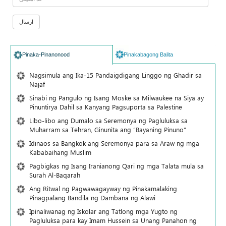
Pinaka-Pinanonood
Pinakabagong Balita
Nagsimula ang Ika-15 Pandaigdigang Linggo ng Ghadir sa
Najaf
Sinabi ng Pangulo ng Isang Moske sa Milwaukee na Siya ay
Pinuntirya Dahil sa Kanyang Pagsuporta sa Palestine
Libo-libo ang Dumalo sa Seremonya ng Pagluluksa sa
Muharram sa Tehran, Ginunita ang “Bayaning Pinuno”
Idinaos sa Bangkok ang Seremonya para sa Araw ng mga
Kababaihang Muslim
Pagbigkas ng Isang Iranianong Qari ng mga Talata mula sa
Surah Al-Baqarah
Ang Ritwal ng Pagwawagayway ng Pinakamalaking
Pinagpalang Bandila ng Dambana ng Alawi
Ipinaliwanag ng Iskolar ang Tatlong mga Yugto ng
Pagluluksa para kay Imam Hussein sa Unang Panahon ng