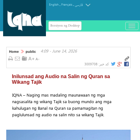
.
.
English
Français
فارسی
Bersiyon ng Desktop
باز
و
سته
ردن
4:09 - June 14, 2026
منو
Home
public
3009708
کد خبر:
Inilunsad ang Audio na Salin ng Quran sa
Wikang Tajik
IQNA – Naging mas madaling maunawaan ng mga
nagsasalita ng wikang Tajik sa buong mundo ang mga
kahulugan ng Banal na Quran sa pamamagitan ng
paglulunsad ng audio na salin nito sa wikang Tajik.