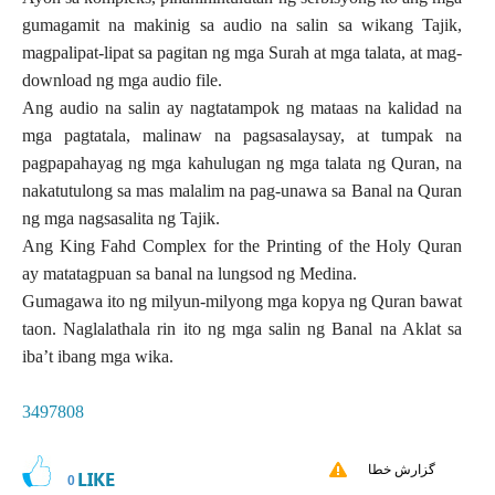
gumagamit na makinig sa audio na salin sa wikang Tajik,
magpalipat-lipat sa pagitan ng mga Surah at mga talata, at mag-
download ng mga audio file.
Ang audio na salin ay nagtatampok ng mataas na kalidad na
mga pagtatala, malinaw na pagsasalaysay, at tumpak na
pagpapahayag ng mga kahulugan ng mga talata ng Quran, na
nakatutulong sa mas malalim na pag-unawa sa Banal na Quran
ng mga nagsasalita ng Tajik.
Ang King Fahd Complex for the Printing of the Holy Quran
ay matatagpuan sa banal na lungsod ng Medina.
Gumagawa ito ng milyun-milyong mga kopya ng Quran bawat
taon. Naglalathala rin ito ng mga salin ng Banal na Aklat sa
iba’t ibang mga wika.
3497808
گزارش خطا
LIKE
0