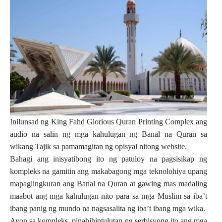
Inilunsad ng King Fahd Glorious Quran Printing Complex ang
audio na salin ng mga kahulugan ng Banal na Quran sa
wikang Tajik sa pamamagitan ng opisyal nitong website.
Bahagi ang inisyatibong ito ng patuloy na pagsisikap ng
kompleks na gamitin ang makabagong mga teknolohiya upang
mapaglingkuran ang Banal na Quran at gawing mas madaling
maabot ang mga kahulugan nito para sa mga Muslim sa iba’t
ibang panig ng mundo na nagsasalita ng iba’t ibang mga wika.
Ayon sa kompleks, pinahihintulutan ng serbisyong ito ang mga