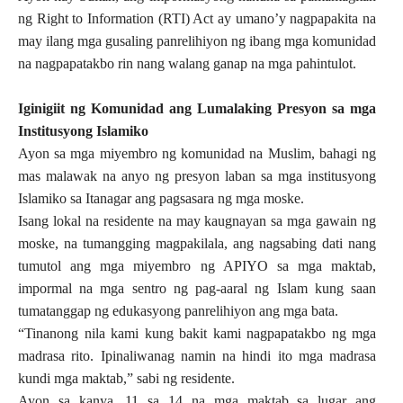
ng Right to Information (RTI) Act ay umano’y nagpapakita na
may ilang mga gusaling panrelihiyon ng ibang mga komunidad
na nagpapatakbo rin nang walang ganap na mga pahintulot.
Iginigiit ng Komunidad ang Lumalaking Presyon sa mga
Institusyong Islamiko
Ayon sa mga miyembro ng komunidad na Muslim, bahagi ng
mas malawak na anyo ng presyon laban sa mga institusyong
Islamiko sa Itanagar ang pagsasara ng mga moske.
Isang lokal na residente na may kaugnayan sa mga gawain ng
moske, na tumangging magpakilala, ang nagsabing dati nang
tumutol ang mga miyembro ng APIYO sa mga maktab,
impormal na mga sentro ng pag-aaral ng Islam kung saan
tumatanggap ng edukasyong panrelihiyon ang mga bata.
“Tinanong nila kami kung bakit kami nagpapatakbo ng mga
madrasa rito. Ipinaliwanag namin na hindi ito mga madrasa
kundi mga maktab,” sabi ng residente.
Ayon sa kanya, 11 sa 14 na mga maktab sa lugar ang