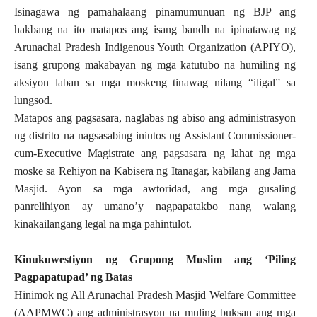
Isinagawa ng pamahalaang pinamumunuan ng BJP ang
hakbang na ito matapos ang isang bandh na ipinatawag ng
Arunachal Pradesh Indigenous Youth Organization (APIYO),
isang grupong makabayan ng mga katutubo na humiling ng
aksiyon laban sa mga moskeng tinawag nilang “iligal” sa
lungsod.
Matapos ang pagsasara, naglabas ng abiso ang administrasyon
ng
distrito na nagsasabing iniutos ng Assistant Commissioner-
cum-Executive Magistrate ang pagsasara ng lahat ng mga
moske sa Rehiyon na Kabisera ng Itanagar, kabilang ang Jama
Masjid. Ayon sa mga awtoridad, ang mga gusaling
panrelihiyon ay umano’y nagpapatakbo nang walang
kinakailangang legal na mga pahintulot.
Kinukuwestiyon ng Grupong Muslim ang ‘Piling
Pagpapatupad’ ng Batas
Hinimok ng All Arunachal Pradesh Masjid Welfare Committee
(AAPMWC) ang administrasyon na muling buksan ang mga