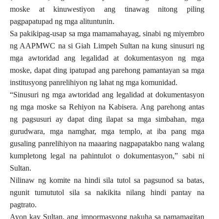
moske at kinuwestiyon ang tinawag nitong piling
pagpapatupad ng mga alituntunin.
Sa pakikipag-usap sa mga mamamahayag, sinabi ng miyembro
ng AAPMWC na si Giah Limpeh Sultan na kung sinusuri ng
mga awtoridad ang legalidad at dokumentasyon ng mga
moske, dapat ding ipatupad ang parehong pamantayan sa mga
institusyong panrelihiyon ng lahat ng mga komunidad.
“Sinusuri ng mga awtoridad ang legalidad at dokumentasyon
ng mga moske sa Rehiyon na Kabisera. Ang parehong antas
ng pagsusuri ay dapat ding ilapat sa mga simbahan, mga
gurudwara, mga namghar, mga templo, at iba pang mga
gusaling panrelihiyon na maaaring nagpapatakbo nang walang
kumpletong legal na pahintulot o dokumentasyon,” sabi ni
Sultan.
Nilinaw ng komite na hindi sila tutol sa pagsunod sa batas,
ngunit tumututol sila sa nakikita nilang hindi pantay na
pagtrato.
Ayon kay Sultan, ang impormasyong nakuha sa pamamagitan