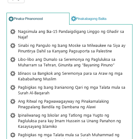
Pinaka-Pinanonood
Pinakabagong Balita
Nagsimula ang Ika-15 Pandaigdigang Linggo ng Ghadir sa
Najaf
Sinabi ng Pangulo ng Isang Moske sa Milwaukee na Siya ay
Pinuntirya Dahil sa Kanyang Pagsuporta sa Palestine
Libo-libo ang Dumalo sa Seremonya ng Pagluluksa sa
Muharram sa Tehran, Ginunita ang “Bayaning Pinuno”
Idinaos sa Bangkok ang Seremonya para sa Araw ng mga
Kababaihang Muslim
Pagbigkas ng Isang Iranianong Qari ng mga Talata mula sa
Surah Al-Baqarah
Ang Ritwal ng Pagwawagayway ng Pinakamalaking
Pinagpalang Bandila ng Dambana ng Alawi
Ipinaliwanag ng Iskolar ang Tatlong mga Yugto ng
Pagluluksa para kay Imam Hussein sa Unang Panahon ng
Kasaysayang Islamiko
Pagbigkas ng mga Talata mula sa Surah Muhammad ng