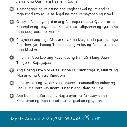
Iranianong Qari na si Hashem Roghani
Tinatanggap ng Palestino ang Pagbabawal ng Ireland sa
mga Produkto Mula sa Ilegal na mga Pamayanan ng Israel
Opisyal, Binibigyang-diin ang Pagpapakilala sa Qur’aniko na
Katangian ng “Bayani na Pangulo” sa Paligsahan ng Quran ng
mga Mag-aaral na Muslim
Pinayuhan ang mga Moske sa UK na Maghanda para sa mga
Emerhensiya Habang Tumataas ang Antas ng Banta Laban sa
mga Muslim
Pinuri ni Papa Leo ang Kasunduang Iran-US Bilang Daan
Tungo sa Kapayapaan
Ang Unang Eko-Moske sa Uropa sa Cambridge ay Binisita ng
Monarko ng United Kingdom
Ipinaliwanag ng Iskolar Kung Paano Pinananatiling Buhay ng
Pagluluksa para kay Imam Hussein ang Islam na Shia
Ang Kurso sa Karbala ay Naglalayon na Pahusayin ang
Kasanayan ng mga Hurado sa Paligsahan ng Quran
Friday 07 August 2026
,
GMT-06:34:06
8.99°