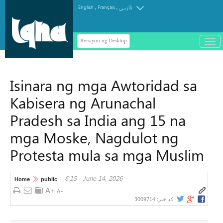
.
.
English
Français
فارسی
Bersiyon ng Desktop
باز
و
سته
ردن
Isinara ng mga Awtoridad sa
منو
Kabisera ng Arunachal
Pradesh sa India ang 15 na
mga Moske, Nagdulot ng
Protesta mula sa mga Muslim
6:15 - June 14, 2026
Home
public
3009714
کد خبر: