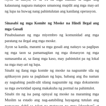
kalaunang nagsara matapos umanong mapilit ang mga may-ari
ng lupa na huwag nang pahintulutan ang kanilang operasyon.
Sinasabi ng mga Komite ng Moske na Hindi Ilegal ang
mga Gusali
Pinabulaanan ng mga miyembro ng komunidad ang mga
paratang na ilegal ang mga moske.
Ayon sa kanila, marami sa mga gusali ang naitayo sa paglipas
ng mga taon sa pamamagitan ng mga donasyon ng mga
sumasamba at, sa ilang mga kaso, may pahintulot pa ng lokal
na mga may-ari ng lupa.
Sinabi ng ilang mga komite ng moske na nagsumite sila ng
aplikasyon para sa paglalaan ng lupa, habang ang iba naman
ay nagsabing paulit-ulit silang nagsumite ng mga dokumento
sa mga awtoridad upang makakuha ng pormal na pahintulot.
Sinabi rin ng isa pang opisyal ng moske na maraming mga
Muslim sa estado ang nag-aatubiling hayagang tutulan ang
pagsasara dahil sa takot na matawag na mga “dayuhan” at