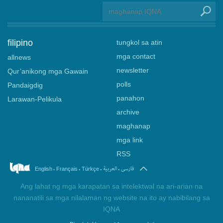
filipino
tungkol sa atin
mga contact
allnews
newsletter
Qur’anikong mga Gawain
polls
Pandaigdig
panahon
Larawan-Pelikula
archive
maghanap
mga link
RSS
.
.
.
.
فارسی
العربیة
English
Français
Türkçe
Ang lahat ng mga karapatan sa intelektwal na ari-arian na
nananatili sa mga nilalaman ng website na ito ay nabibilang sa
IQNA