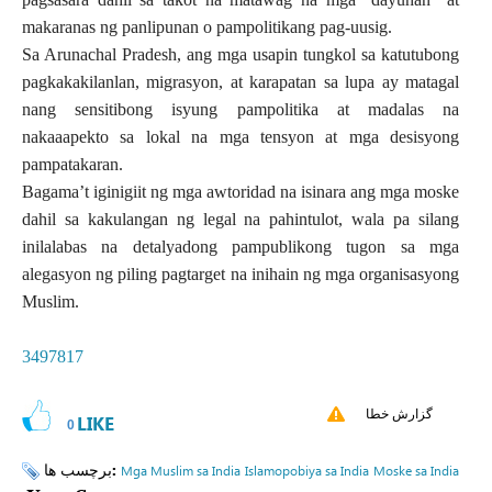
makaranas ng panlipunan o pampolitikang pag-uusig.
Sa Arunachal Pradesh, ang mga usapin tungkol sa katutubong
pagkakakilanlan, migrasyon, at karapatan sa lupa ay matagal
nang sensitibong isyung pampolitika at madalas na
nakaaapekto sa lokal na mga tensyon at mga desisyong
pampatakaran.
Bagama’t iginigiit ng mga awtoridad na isinara ang mga moske
dahil sa kakulangan ng legal na pahintulot, wala pa silang
inilalabas na detalyadong pampublikong tugon sa mga
alegasyon ng piling pagtarget na inihain ng mga organisasyong
Muslim.
3497817
گزارش خطا
LIKE
0
برچسب ها:
Mga Muslim sa India
Islamopobiya sa India
Moske sa India