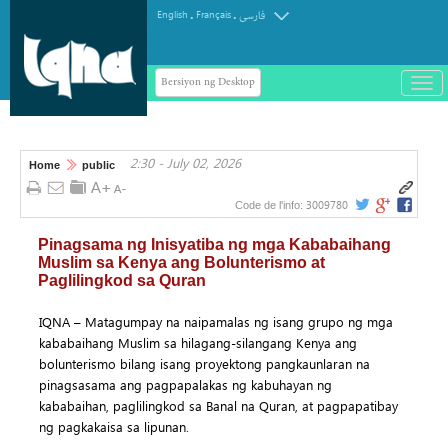
.
.
English
Français
فارسی
Bersiyon ng Desktop
باز
و
سته
ردن
2:30 - July 02, 2026
منو
Home
public
3009780
Code de l'info:
Pinagsama ng Inisyatiba ng mga Kababaihang
Muslim sa Kenya ang Bolunterismo at
Paglilingkod sa Quran
IQNA – Matagumpay na naipamalas ng isang grupo ng mga
kababaihang Muslim sa hilagang-silangang Kenya ang
bolunterismo bilang isang proyektong pangkaunlaran na
pinagsasama ang pagpapalakas ng kabuhayan ng
kababaihan, paglilingkod sa Banal na Quran, at pagpapatibay
ng pagkakaisa sa lipunan.