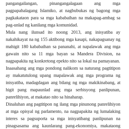
pangangailangan, pinangangalagaan ang mga
pagpapahalagang Islamiko, at nagbubukas ng bagong mga
pagkakataon para sa mga kababaihan na makapag-ambag sa
pag-unlad ng kanilang mga komunidad.
Mula nang ilunsad ito noong 2013, ang inisyatiba ay
nakahikayat na ng 155 aktibong mga kasapi, nakapagsanay ng
mahigit 180 kababaihan sa pananahi, at napalawak ang mga
gawain nito sa 11 mga bayan sa Mandera Division, na
nagpapakita ng konkretong epekto nito sa lokal na pamayanan.
Inaasahang ang mga pondong nalikom sa naturang pagtitipon
ay makatutulong upang mapalawak ang mga programa ng
inisyatiba, madagdagan ang bilang ng mga makikinabang, at
higit pang mapaunlad ang mga serbisyong panlipunan,
panrelihiyon, at makatao nito sa hinaharap.
Dinaluhan ang pagtitipon ng ilang mga pinunong panrelihiyon
at mga opisyal ng parlamento, na nagpapakita ng lumalaking
interes sa pagsuporta sa mga inisyatibang panlipunan na
pinagsasama ang kaunlarang pang-ekonomiya, makataong