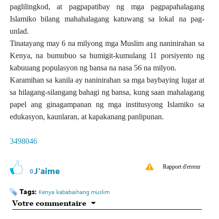
paglilingkod, at pagpapatibay ng mga pagpapahalagang
Islamiko bilang mahahalagang katuwang sa lokal na pag-
unlad.
Tinatayang may 6 na milyong mga Muslim ang naninirahan sa
Kenya, na bumubuo sa humigit-kumulang 11 porsiyento ng
kabuuang populasyon ng bansa na nasa 56 na milyon.
Karamihan sa kanila ay naninirahan sa mga baybaying lugar at
sa hilagang-silangang bahagi ng bansa, kung saan mahalagang
papel ang ginagampanan ng mga institusyong Islamiko sa
edukasyon, kaunlaran, at kapakanang panlipunan.
3498046
Rapport d'erreur
J'aime
0
Tags:
Kenya
kababaihang muslim
Votre commentaire