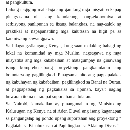
at pangkultura.
Lalong nagiging mahalaga ang ganitong mga inisyatiba kapag
pinagsasama nila ang kaunlarang pang-ekonomiya at
serbisyong panlipunan sa iisang balangkas, na nag-aalok ng
praktikal at napapanatiling mga kalutasan na higit pa sa
karaniwang kawanggawa.
Sa hilagang-silangang Kenya, kung saan malaking bahagi ng
lokal na komunidad ay mga Muslim, nagsagawa ng mga
inisyatiba ang mga kababaihan at matagumpay na ginawang
isang komprehensibong proyektong pangkaunlaran ang
boluntaryong paglilingkod. Pinagsama nito ang pagpapalakas
ng kabuhayan ng kababaihan, paglilingkod sa Banal na Quran,
at pagpapatatag ng pagkakaisa sa lipunan, kaya't naging
huwaran ito na nararapat suportahan at tularan.
Sa Nairobi, kamakailan ay pinangunahan ng Ministro ng
Kalusugan ng Kenya na si Aden Duval ang isang kaganapan
sa pangangalap ng pondo upang suportahan ang proyektong "
Pagtatahi sa Kinabukasan at Paglilingkod sa Aklat ng Diyos."