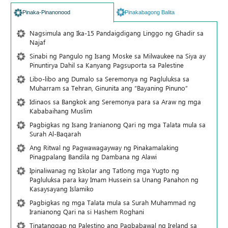
Pinaka-Pinanonood
Pinakabagong Balita
Nagsimula ang Ika-15 Pandaigdigang Linggo ng Ghadir sa
Najaf
Sinabi ng Pangulo ng Isang Moske sa Milwaukee na Siya ay
Pinuntirya Dahil sa Kanyang Pagsuporta sa Palestine
Libo-libo ang Dumalo sa Seremonya ng Pagluluksa sa
Muharram sa Tehran, Ginunita ang “Bayaning Pinuno”
Idinaos sa Bangkok ang Seremonya para sa Araw ng mga
Kababaihang Muslim
Pagbigkas ng Isang Iranianong Qari ng mga Talata mula sa
Surah Al-Baqarah
Ang Ritwal ng Pagwawagayway ng Pinakamalaking
Pinagpalang Bandila ng Dambana ng Alawi
Ipinaliwanag ng Iskolar ang Tatlong mga Yugto ng
Pagluluksa para kay Imam Hussein sa Unang Panahon ng
Kasaysayang Islamiko
Pagbigkas ng mga Talata mula sa Surah Muhammad ng
Iranianong Qari na si Hashem Roghani
Tinatanggap ng Palestino ang Pagbabawal ng Ireland sa