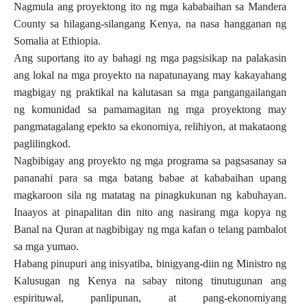
Nagmula ang proyektong ito ng mga kababaihan sa Mandera
County sa hilagang-silangang Kenya, na nasa hangganan ng
Somalia at Ethiopia.
Ang suportang ito ay bahagi ng mga pagsisikap na palakasin
ang lokal na mga proyekto na napatunayang may kakayahang
magbigay ng praktikal na kalutasan sa mga pangangailangan
ng komunidad sa pamamagitan ng mga proyektong may
pangmatagalang epekto sa ekonomiya, relihiyon, at makataong
paglilingkod.
Nagbibigay ang proyekto ng mga programa sa pagsasanay sa
pananahi para sa mga batang babae at kababaihan upang
magkaroon sila ng matatag na pinagkukunan ng kabuhayan.
Inaayos at pinapalitan din nito ang nasirang mga kopya ng
Banal na Quran at nagbibigay ng mga kafan o telang pambalot
sa mga yumao.
Habang pinupuri ang inisyatiba, binigyang-diin ng Ministro ng
Kalusugan ng Kenya na sabay nitong tinutugunan ang
espirituwal, panlipunan, at pang-ekonomiyang