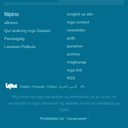
filipino
tungkol sa atin
mga contact
allnews
newsletter
Qur’anikong mga Gawain
polls
Pandaigdig
panahon
Larawan-Pelikula
archive
maghanap
mga link
RSS
.
.
.
.
فارسی
العربیة
English
Français
Türkçe
Ang lahat ng mga karapatan sa intelektwal na ari-arian na
nananatili sa mga nilalaman ng website na ito ay nabibilang sa
IQNA
" Iransamaneh "
Pinatatakbo ng: