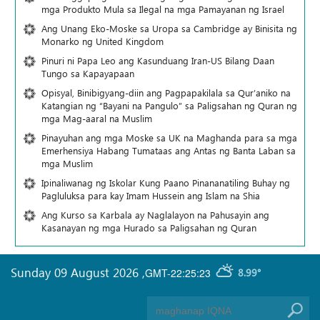
mga Produkto Mula sa Ilegal na mga Pamayanan ng Israel
Ang Unang Eko-Moske sa Uropa sa Cambridge ay Binisita ng
Monarko ng United Kingdom
Pinuri ni Papa Leo ang Kasunduang Iran-US Bilang Daan
Tungo sa Kapayapaan
Opisyal, Binibigyang-diin ang Pagpapakilala sa Qur’aniko na
Katangian ng “Bayani na Pangulo” sa Paligsahan ng Quran ng
mga Mag-aaral na Muslim
Pinayuhan ang mga Moske sa UK na Maghanda para sa mga
Emerhensiya Habang Tumataas ang Antas ng Banta Laban sa
mga Muslim
Ipinaliwanag ng Iskolar Kung Paano Pinananatiling Buhay ng
Pagluluksa para kay Imam Hussein ang Islam na Shia
Ang Kurso sa Karbala ay Naglalayon na Pahusayin ang
Kasanayan ng mga Hurado sa Paligsahan ng Quran
Sunday 09 August 2026
,
GMT-22:25:23
8.99°