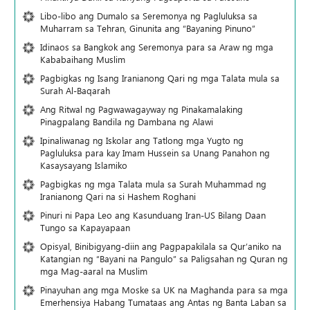
Libo-libo ang Dumalo sa Seremonya ng Pagluluksa sa
Muharram sa Tehran, Ginunita ang “Bayaning Pinuno”
Idinaos sa Bangkok ang Seremonya para sa Araw ng mga
Kababaihang Muslim
Pagbigkas ng Isang Iranianong Qari ng mga Talata mula sa
Surah Al-Baqarah
Ang Ritwal ng Pagwawagayway ng Pinakamalaking
Pinagpalang Bandila ng Dambana ng Alawi
Ipinaliwanag ng Iskolar ang Tatlong mga Yugto ng
Pagluluksa para kay Imam Hussein sa Unang Panahon ng
Kasaysayang Islamiko
Pagbigkas ng mga Talata mula sa Surah Muhammad ng
Iranianong Qari na si Hashem Roghani
Pinuri ni Papa Leo ang Kasunduang Iran-US Bilang Daan
Tungo sa Kapayapaan
Opisyal, Binibigyang-diin ang Pagpapakilala sa Qur’aniko na
Katangian ng “Bayani na Pangulo” sa Paligsahan ng Quran ng
mga Mag-aaral na Muslim
Pinayuhan ang mga Moske sa UK na Maghanda para sa mga
Emerhensiya Habang Tumataas ang Antas ng Banta Laban sa