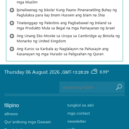
mga Muslim
Ipinaliwanag ng Iskolar Kung Paano Pinananatiling Buhay ng
Pagluluksa para kay Imam Hussein ang Islam na Shia
Tinatanggap ng Palestino ang Pagbabawal ng Ireland sa
mga Produkto Mula sa Ilegal na mga Pamayanan ng Israel
Ang Unang Eko-Moske sa Uropa sa Cambridge ay Binisita ng
Monarko ng United Kingdom
Ang Kurso sa Karbala ay Naglalayon na Pahusayin ang
Kasanayan ng mga Hurado sa Paligsahan ng Quran
Thursday 06 August 2026
,
GMT-13:28:29
8.99°
filipino
tungkol sa atin
mga contact
allnews
newsletter
Qur’anikong mga Gawain