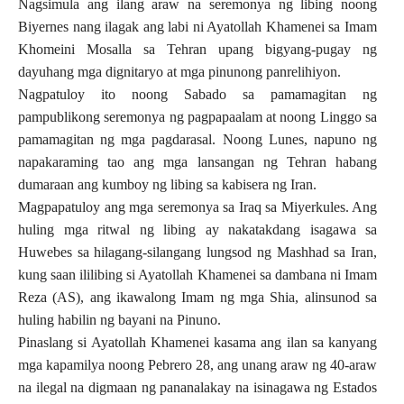
Nagsimula ang ilang araw na seremonya ng libing noong
Biyernes nang ilagak ang labi ni Ayatollah Khamenei sa Imam
Khomeini Mosalla sa Tehran upang bigyang-pugay ng
dayuhang mga dignitaryo at mga pinunong panrelihiyon.
Nagpatuloy ito noong Sabado sa pamamagitan ng
pampublikong seremonya ng pagpapaalam at noong Linggo sa
pamamagitan ng mga pagdarasal. Noong Lunes, napuno ng
napakaraming tao ang mga lansangan ng Tehran habang
dumaraan ang kumboy ng libing sa kabisera ng Iran.
Magpapatuloy ang mga seremonya sa Iraq sa Miyerkules. Ang
huling mga ritwal ng libing ay nakatakdang isagawa sa
Huwebes sa hilagang-silangang lungsod ng Mashhad sa Iran,
kung saan ililibing si Ayatollah Khamenei sa dambana ni Imam
Reza (AS), ang ikawalong Imam ng mga Shia, alinsunod sa
huling habilin ng bayani na Pinuno.
Pinaslang si Ayatollah Khamenei kasama ang ilan sa kanyang
mga kapamilya noong Pebrero 28, ang unang araw ng 40-araw
na ilegal na digmaan ng pananalakay na isinagawa ng Estados