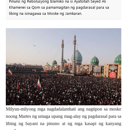
Pinuno ng Rebolusyong Islamiko na si Ayatollah Seyed Ali
Khamenei sa Qom sa pamamagitan ng pagdarasal para sa
libing na isinagawa sa Moske ng Jamkaran.
Milyun-milyong mga nagdadalamhati ang nagtipon sa moske
noong Martes ng umaga upang mag-alay ng pagdarasal para sa
libing ng bayani na pinuno at ng mga kasapi ng kanyang