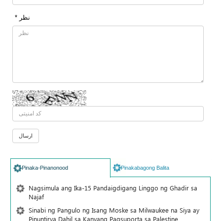
* نظر
Pinaka-Pinanonood
Pinakabagong Balita
Nagsimula ang Ika-15 Pandaigdigang Linggo ng Ghadir sa
Najaf
Sinabi ng Pangulo ng Isang Moske sa Milwaukee na Siya ay
Pinuntirya Dahil sa Kanyang Pagsuporta sa Palestine