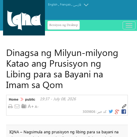
.
.
English
Français
فارسی
Bersiyon ng Desktop
باز
و
سته
ردن
Dinagsa ng Milyun-milyong
منو
Katao ang Prusisyon ng
Libing para sa Bayani na
Imam sa Qom
19:37 - July 08, 2026
Home
public
3009806
کد خبر:
IQNA – Nagsimula ang prusisyon ng libing para sa bayani na