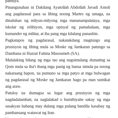
pamilya.
Pinangunahan ni Dakilang Ayatollah Abdollah Javadi Amoli
ang pagdarasal para sa libing noong Martes ng umaga, na
dinaluhan ng milyun-milyong mga mananampalataya, mga
iskolar ng relihiyon, mga opisyal ng pamahalaan, mga
kumander ng militar, at iba pang mga kilalang panauhin.
Pagkatapos ng pagdarasal, nakatakdang magtungo ang
prusisyon ng libing mula sa Moske ng Jamkaran patungo sa
Dambana ni Hazrat Fatima Masoumeh (SA).
Malalaking bilang ng mga tao ang nagsimulang dumating sa
Qom mula sa iba't ibang mga panig ng bansa simula pa noong
nakaraang hapon, na pumuno sa mga patyo at mga bulwagan
ng pagdarasal ng Moske ng Jamkaran bago pa man sumikat
ang araw.
Patuloy na dumagsa sa lugar ang prusisyon ng mga
nagdadalamhati, na naglalakad o bumibiyahe sakay ng mga
sasakyan habang may dalang mga pulang bandila kasabay ng
pambansang watawat ng Iran.