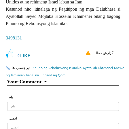
Unidos at ng rehimeng Israel laban sa Iran.
Kasunod nito, itinalaga ng Pagtitipon ng mga Dalubhasa si
Ayatollah Seyed Mojtaba Hosseini Khamenei bilang bagong
Pinuno ng Rebolusyong Islamiko.
3498131
گزارش خطا
LIKE
0
برچسب ها:
Pinuno ng Rebolusyong Islamiko
Ayatollah Khamenei
Moske
ng Jamkaran
banal na lungsod ng Qom
Your Comment
نام
ایمیل