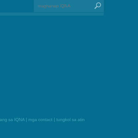
|
|
ilang sa IQNA
mga contact
tungkol sa atin