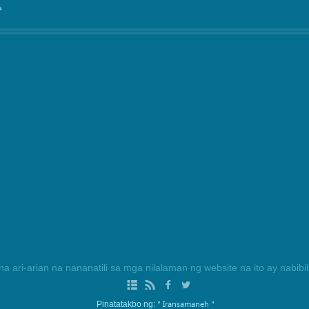
°
na ari-arian na nananatili sa mga nilalaman ng website na ito ay nabib
" Iransamaneh "
Pinatatakbo ng: