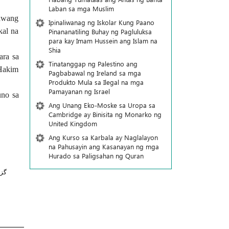
Laban sa mga Muslim
gawang
Ipinaliwanag ng Iskolar Kung Paano
kal na
Pinananatiling Buhay ng Pagluluksa
para kay Imam Hussein ang Islam na
Shia
ara sa
Tinatanggap ng Palestino ang
 Hakim
Pagbabawal ng Ireland sa mga
Produkto Mula sa Ilegal na mga
Pamayanan ng Israel
uno sa
Ang Unang Eko-Moske sa Uropa sa
Cambridge ay Binisita ng Monarko ng
United Kingdom
Ang Kurso sa Karbala ay Naglalayon
na Pahusayin ang Kasanayan ng mga
Hurado sa Paligsahan ng Quran
گز