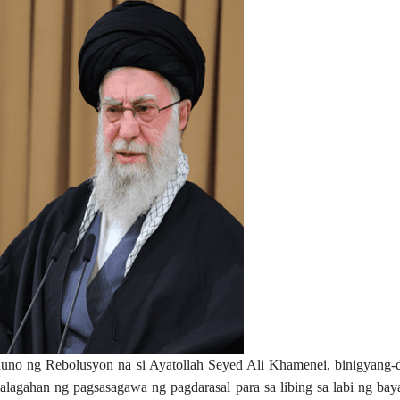
nuno ng Rebolusyon na si Ayatollah Seyed Ali Khamenei, binigyang-d
agahan ng pagsasagawa ng pagdarasal para sa libing sa labi ng bay