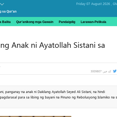
Friday 07 August 2026 ,
GM
g sa Qur'an
 Balita
Qur’anikong mga Gawain
Pandaigdig
Larawan-Pelikula
 Anak ni Ayatollah Sistani sa
3009807
کد خبر:
, panganay na anak ni Dakilang Ayatollah Seyed Ali Sistani, na hindi
darasal para sa libing ng bayani na Pinuno ng Rebolusyong Islamiko na s