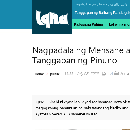
.
.
.
.
English
Français
Türkçe
العربیة
فارسی
Tanggapan ng Balitang Pandaigdi
Kabuuang Pahina
Lahat na mga
Nagpadala ng Mensahe ang
Tanggapan ng Pinuno
19:55 - July 08, 2026
Home
public
IQNA – Sinabi ni Ayatollah Seyed Mohammad Reza Sistani
magagawang pamunuan ng nakatatandang kleriko ang pag
Ayatollah Seyed Ali Khamenei sa Iraq.