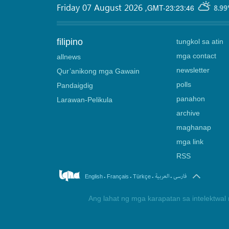
Friday 07 August 2026
,
GMT-23:23:46
8.99
filipino
tungkol sa atin
mga contact
allnews
newsletter
Qur’anikong mga Gawain
polls
Pandaigdig
panahon
Larawan-Pelikula
archive
maghanap
mga link
RSS
.
.
.
.
فارسی
العربیة
English
Français
Türkçe
Ang lahat ng mga karapatan sa intelektwal 