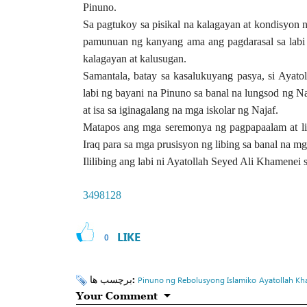
Pinuno.
Sa pagtukoy sa pisikal na kalagayan at kondisyon 
pamunuan ng kanyang ama ang pagdarasal sa labi n
kalagayan at kalusugan.
Samantala, batay sa kasalukuyang pasya, si Aya
labi ng bayani na Pinuno sa banal na lungsod ng
at isa sa iginagalang na mga iskolar ng Najaf.
Matapos ang mga seremonya ng pagpapaalam at lib
Iraq para sa mga prusisyon ng libing sa banal na m
Ililibing ang labi ni Ayatollah Seyed Ali Khamene
3498128
LIKE
0
برچسب ها:
Pinuno ng Rebolusyong Islamiko
Ayatollah Kh
Your Comment