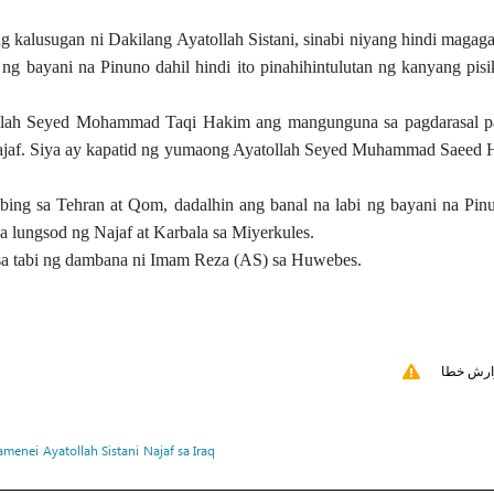
ng kalusugan ni Dakilang Ayatollah Sistani, sinabi niyang hindi maga
g bayani na Pinuno dahil hindi ito pinahihintulutan ng kanyang pisi
tollah Seyed Mohammad Taqi Hakim ang mangunguna sa pagdarasal p
 Najaf. Siya ay kapatid ng yumaong Ayatollah Seyed Muhammad Saeed
ing sa Tehran at Qom, dadalhin ang banal na labi ng bayani na Pin
ga lungsod ng Najaf at Karbala sa Miyerkules.
i sa tabi ng dambana ni Imam Reza (AS) sa Huwebes.
ارش خطا
amenei
Ayatollah Sistani
Najaf sa Iraq