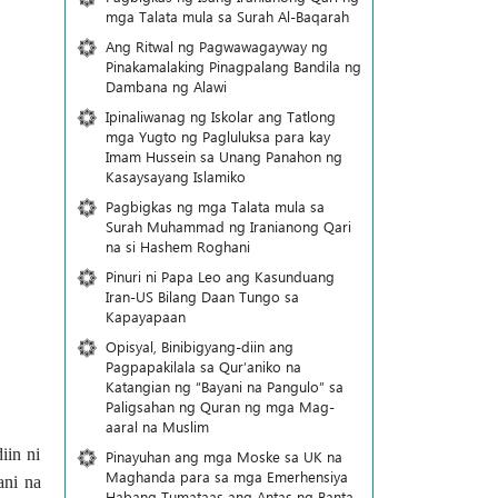
mga Talata mula sa Surah Al-Baqarah
Ang Ritwal ng Pagwawagayway ng
Pinakamalaking Pinagpalang Bandila ng
Dambana ng Alawi
Ipinaliwanag ng Iskolar ang Tatlong
mga Yugto ng Pagluluksa para kay
Imam Hussein sa Unang Panahon ng
Kasaysayang Islamiko
Pagbigkas ng mga Talata mula sa
Surah Muhammad ng Iranianong Qari
na si Hashem Roghani
Pinuri ni Papa Leo ang Kasunduang
Iran-US Bilang Daan Tungo sa
Kapayapaan
Opisyal, Binibigyang-diin ang
Pagpapakilala sa Qur’aniko na
Katangian ng “Bayani na Pangulo” sa
Paligsahan ng Quran ng mga Mag-
aaral na Muslim
iin ni
Pinayuhan ang mga Moske sa UK na
Maghanda para sa mga Emerhensiya
ani na
Habang Tumataas ang Antas ng Banta