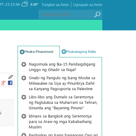
|
T-23:23:46
8.99°
Tungkol sa Amin
Ugnayan sa Amin
Pinaka-Pinanonood
Pinakabagong Balita
Nagsimula ang Ika-15 Pandaigdigang
Linggo ng Ghadir sa Najaf
Sinabi ng Pangulo ng Isang Moske sa
Milwaukee na Siya ay Pinuntirya Dahil
sa Kanyang Pagsuporta sa Palestine
Libo-libo ang Dumalo sa Seremonya
ng Pagluluksa sa Muharram sa Tehran,
Ginunita ang “Bayaning Pinuno”
i
Idinaos sa Bangkok ang Seremonya
para sa Araw ng mga Kababaihang
Muslim
Pagbigkas ng Isang Iranianong Qari ng