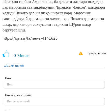
иёлатҳои ғарбии Амрико низ, ба даъвати дафтари шаҳрдор,
дар маросими савгандёдкунии "Брэндон Ҷонсон", шаҳрдори
ҷадиди Чикаго дар ин шаҳр ширкат кард. Маросими
савгандёдкунӣ дар маркази ҳамоишҳои Чикаго дар маркази
шаҳр, дар канори сохтумони таърихии Шӯрои шаҳр
баргузор шуд.
https://iqna.ir/fa/news/4141625
гузориши хато
0
Мисли
шарҳи шумо
Ном
Почтаи электронӣ