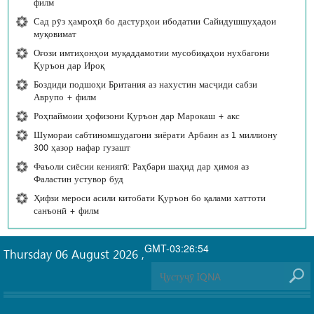
филм
Сад рӯз ҳамроҳӣ бо дастурҳои ибодатии Сайидушшуҳадои
муқовимат
Оғози имтиҳонҳои муқаддамотии мусобиқаҳои нухбагони
Қуръон дар Ироқ
Боздиди подшоҳи Британия аз нахустин масҷиди сабзи
Аврупо + филм
Роҳпаймоии ҳофизони Қуръон дар Марокаш + акс
Шумораи сабтиномшудагони зиёрати Арбаин аз 1 миллиону
300 ҳазор нафар гузашт
Фаъоли сиёсии кениягӣ: Раҳбари шаҳид дар ҳимоя аз
Фаластин устувор буд
Ҳифзи мероси асили китобати Қуръон бо қалами хаттоти
санъонӣ + филм
GMT-03:26:54
Thursday 06 August 2026
,