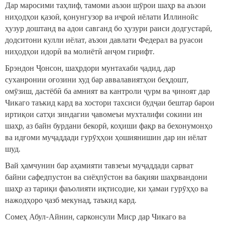
Дар маросими таҳлиф, тамоми аъзои шӯрои шаҳр ва аъзои
ниҳодҳои қазоӣ, қонунгузор ва иҷроӣ иёлати Иллинойс
ҳузур доштанд ва адои савганд бо ҳузури раиси додгустарӣ,
додситони кулли иёлат, аъзои давлати Федерал ва руасои
ниҳодҳои идорӣ ва молиётӣ анҷом гирифт.
Брэндон Ҷонсон, шаҳрдори мунтахаби ҷадид, дар
суханронии оғозини худ бар аввалавиятҳои беҳдошт,
омӯзиш, дастёбӣ ба амният ва кантроли ҷурм ва ҷиноят дар
Чикаго таъкид кард ва хостори тахсиси будҷаи бештар барои
иртиқои сатҳи зиндагии ҷавомеъи мухталифи сокини ин
шаҳр, аз байн бурдани бекорӣ, коҳиши фақр ва бехонумонҳо
ва идғоми муҷаддади гурӯҳҳои ҳошиянишин дар ин иёлат
шуд.
Вай ҳамчунин бар аҳамияти тавзеъи муҷаддади сарват
байни сафедпустон ва сиёҳпӯстон ва бақияи шаҳрвандони
шаҳр аз тариқи фаъолияти иқтисодие, ки ҳамаи гурӯҳҳо ва
нажодҳоро ҷазб мекунад, таъкид кард.
Сомеҳ Абул-Айнин, сарконсули Миср дар Чикаго ва