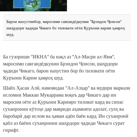
Барои нахустинбор, маросими савгандёдкунии "Брэндон Ҷонсон"
шаҳрдори ҷадиди Чикаго бо тиловати оёти Қуръони карим ҳамроҳ
шуд.
Ба гузориши "ИКНА" ба нақл аз "Ал-Масри ал-Явм",
маросими савгандёдкунии Брэндон Ҷонсон, шаҳрдори
ҷадиди Чикаго, барои нахустин бор бо тиловати оёти
Қуръони Карим ҳамроҳ шуд.
Шайх Ҳасан Алӣ, намояндаи "Ал-Азҳар" ва мудири маркази
исломии Маккаи Мукаррама воқеъ дар Чикаго дар ин
маросим оёте аз Қуръони Каримро тиловат кард ва сипас
суханронии кӯтоҳе дар мавриди аҳамияти адолат, сулҳ ва
баробарӣ дар ислом ва ҳамаи адён баён кард. Ин суханронӣ
қабл аз баёни суханронии шаҳрдори ҷадиди Чикаго сурат
гирифт.