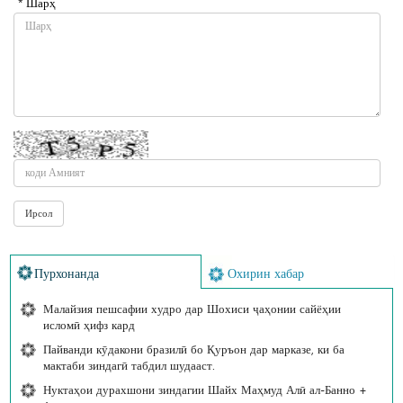
* Шарҳ
Пурхонанда
Охирин хабар
Малайзия пешсафии худро дар Шохиси ҷаҳонии сайёҳии
исломӣ ҳифз кард
Пайванди кӯдакони бразилӣ бо Қуръон дар марказе, ки ба
мактаби зиндагӣ табдил шудааст.
Нуктаҳои дурахшони зиндагии Шайх Маҳмуд Алӣ ал-Банно +