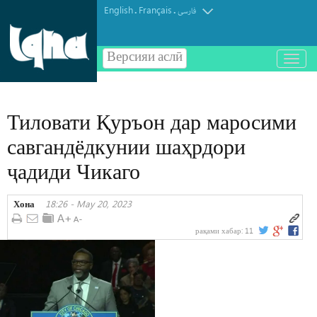
English
Français
.
.
فارسی
Версияи аслӣ
باز
و
بسته
کردن
Тиловати Қуръон дар маросими
منو
савгандёдкунии шаҳрдори
ҷадиди Чикаго
Хона
18:26 - May 20, 2023
рақами хабар:
11