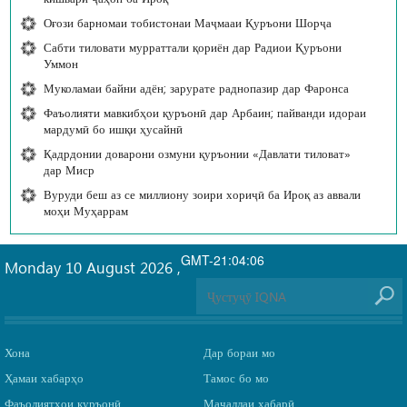
Оғози барномаи тобистонаи Маҷмааи Қуръони Шорҷа
Сабти тиловати мурраттали қориён дар Радиои Қуръони
Уммон
Муколамаи байни адён; зарурате раднопазир дар Фаронса
Фаъолияти мавкибҳои қуръонӣ дар Арбаин; пайванди идораи
мардумӣ бо ишқи ҳусайнӣ
Қадрдонии доварони озмуни қуръонии «Давлати тиловат»
дар Миср
Вуруди беш аз се миллиону зоири хориҷӣ ба Ироқ аз аввали
моҳи Муҳаррам
GMT-21:04:06
Monday 10 August 2026
,
Хона
Дар бораи мо
Ҳамаи хабарҳо
Тамос бо мо
Фаъолиятҳои қуръонӣ
Маҷаллаи хабарӣ