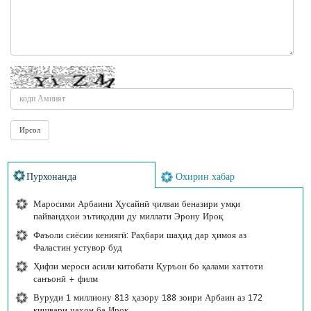
Пурхонанда
Охирин хабар
Маросими Арбаини Ҳусайнӣ ҷилваи беназири умқи
пайвандҳои эътиқодии ду миллати Эрону Ироқ
Фаъоли сиёсии кениягӣ: Раҳбари шаҳид дар ҳимоя аз
Фаластин устувор буд
Ҳифзи мероси асили китобати Қуръон бо қалами хаттоти
санъонӣ + филм
Вуруди 1 миллиону 813 ҳазору 188 зоири Арбаин аз 172
кишвари ҷаҳон ба Ироқ