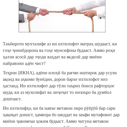
Таъбироти мухталифе аз ин ихтилофот матраҳ шудааст, ки
гоҳе ҷонибдорона ва гоҳе мунсифона будааст. Аммо роҳи
ҳалли асосӣ дар эҷоди ваҳдат ва якдилӣ дар миёни
пайравони адён чист?
Теҳрон (ИКНА), адёни илоҳӣ ба рағми иштирок дар усули
ақоид ва аҳкоми бунёдин, дорои бархе ихтилофот низ
ҳастанд. Ин ихтилофот дар тӯли таърих боиси рафторҳое
шуда, ки аз мухолифат ва лиҷоҷат то низоъро ба думбол
доштааст.
Ин ихтилофҳо, ки ба навъе метавон онро рӯёрӯӣ бар сари
ҳақиқат донист, ҳамвора бо шиддат ва заъфи мутафовит дар
миёни ҷавомеъи ҳоким будааст. Аммо чигуна метавон