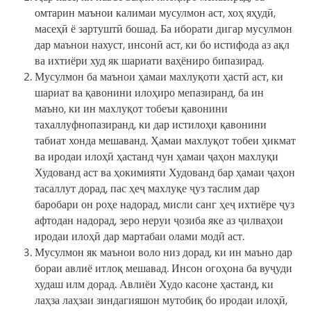
омтарин маънои калимаи мусулмон аст, хоҳ яҳудӣ,
масеҳӣ ё зартуштӣ бошад. Ба иборати дигар мусулмон
дар маънои нахуст, инсонӣ аст, ки бо истифода аз ақл
ва ихтиёри худ як шариати ваҳёниро бипазирад.
Мусулмон ба маънои ҳамаи махлуқоти ҳастӣ аст, ки
шариат ва қавонини илоҳиро мепазиранд, ба ин
маъно, ки ин махлуқот тобеъи қавонини
тахаллуфнопазиранд, ки дар истилоҳи қавонини
табиат хонда мешаванд. Ҳамаи махлуқот тобеи ҳикмат
ва иродаи илоҳӣ ҳастанд чун ҳамаи ҷаҳон махлуқи
Худованд аст ва ҳокимияти Худованд бар ҳамаи ҷаҳон
тасаллут дорад, пас ҳеҷ махлуқе ҷуз таслим дар
баробари он роҳе надорад, мисли санг ҳеҷ ихтиёре ҷуз
афтодан надорад, зеро неруи ҷозиба яке аз ҷилваҳои
иродаи илоҳӣ дар мартабаи олами модӣ аст.
Мусулмон як маънои воло низ дорад, ки ин маъно дар
бораи авлиё итлоқ мешавад. Инсон огоҳона ба вуҷуди
худаш илм дорад. Авлиёи Худо касоне ҳастанд, ки
лаҳза лаҳзаи зиндагияшон мутобиқ бо иродаи илоҳӣ,