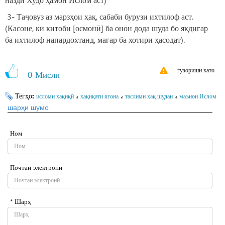
3- Таҷовуз аз марзҳои ҳақ, сабаби бурузи ихтилоф аст.
(Касоне, ки китоби [осмонӣ] ба онон дода шуда бо якдигар
ба ихтилоф напардохтанд, магар ба хотири ҳасодат).
гузориши хато
0
Мисли
Тегҳо:
،
،
،
исломи ҳақиқӣ
ҳақиқати ягона
таслими ҳақ шудан
маънои Ислом
шарҳи шумо
Ном
Почтаи электронӣ
* Шарҳ