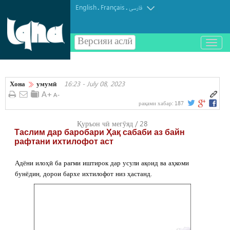
English
Français
.
.
فارسی
Версияи аслӣ
باز
و
بسته
کردن
Хона
умумӣ
16:23 - July 08, 2023
منو
рақами хабар:
187
Қуръон чӣ мегӯяд / 28
Таслим дар баробари Ҳақ сабаби аз байн
рафтани ихтилофот аст
Адёни илоҳӣ ба рағми иштирок дар усули ақоид ва аҳкоми
бунёдин, дорои бархе ихтилофот низ ҳастанд.