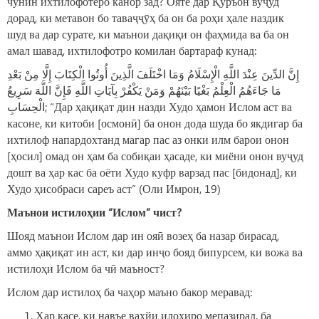
чунин ихтилофотеро канор зад? Ояте дар Қуръон вуҷуд
дорад, ки метавон бо таваҷҷӯҳ ба он ба роҳи ҳале наздик
шуд ва дар сурате, ки маънои дақиқи он фаҳмида ва ба он
амал шавад, ихтилофотро комилан бартараф кунад:
إِنَّ الدِّينَ عِنْدَ اللَّهِ الْإِسْلَامُ وَمَا اخْتَلَفَ الَّذِينَ أُوتُوا الْكِتَابَ إِلَّا مِنْ بَعْدِ
مَا جَاءَهُمُ الْعِلْمُ بَغْيًا بَيْنَهُمْ وَمَنْ يَكْفُرْ بِآيَاتِ اللَّهِ فَإِنَّ اللَّهَ سَرِيعُ
الْحِسَابِ; “Дар ҳақиқат дин назди Худо ҳамон Ислом аст ва
касоне, ки китоби [осмонӣ] ба онон дода шуда бо якдигар ба
ихтилоф напардохтанд магар пас аз онки илм барои онон
[ҳосил] омад он ҳам ба собиқаи ҳасаде, ки миёни онон вуҷуд
дошт ва ҳар кас ба оёти Худо куфр варзад пас [бидонад], ки
Худо ҳисобраси сареъ аст” (Оли Имрон, 19)
М
аънои истилоҳ
ии
“И
слом
”
чист?
Шояд маънои Ислом дар ин ояӣ возеҳ ба назар бирасад,
аммо ҳақиқат ин аст, ки дар инҷо бояд бипурсем, ки вожа ва
истилоҳи Ислом ба чӣ маъност?
Ислом дар истилоҳ ба чаҳор маъно бакор меравад:
Ҳар касе, ки навъе ваҳйи илоҳиро мепазирад, ба