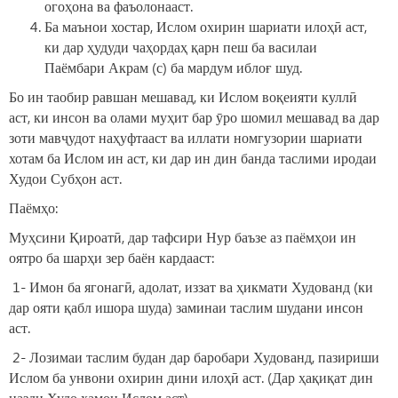
огоҳона ва фаъолонааст.
Ба маънои хостар, Ислом охирин шариати илоҳӣ аст,
ки дар ҳудуди чаҳордаҳ қарн пеш ба василаи
Паёмбари Акрам (с) ба мардум иблоғ шуд.
Бо ин таобир равшан мешавад, ки Ислом воқеияти куллӣ
аст, ки инсон ва олами муҳит бар ӯро шомил мешавад ва дар
зоти мавҷудот наҳуфтааст ва иллати номгузории шариати
хотам ба Ислом ин аст, ки дар ин дин банда таслими иродаи
Худои Субҳон аст.
Паёмҳо:
Муҳсини Қироатӣ, дар тафсири Нур баъзе аз паёмҳои ин
оятро ба шарҳи зер баён кардааст:
1- Имон ба ягонагӣ, адолат, иззат ва ҳикмати Худованд (ки
дар ояти қабл ишора шуда) заминаи таслим шудани инсон
аст.
2- Лозимаи таслим будан дар баробари Худованд, пазириши
Ислом ба унвони охирин дини илоҳӣ аст. (Дар ҳақиқат дин
назди Худо ҳамон Ислом аст)