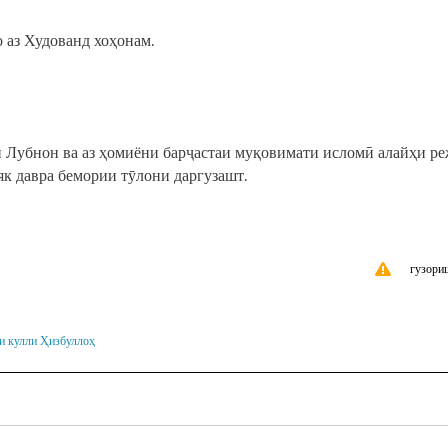
 аз Худованд хоҳонам.
 Лубнон ва аз ҳомиёни барҷастаи муқовимати исломӣ алайҳи р
як давра бемории тӯлони даргузашт.
гузори
и кулли Ҳизбуллоҳ