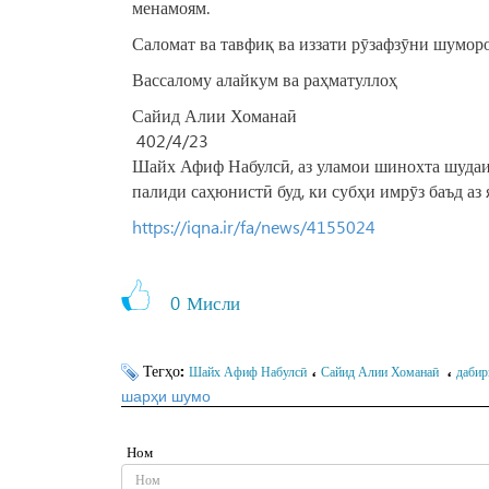
менамоям.
Саломат ва тавфиқ ва иззати рӯзафзӯни шуморо
Вассалому алайкум ва раҳматуллоҳ
Сайид Алии Хоманаӣ
402/4/23
Шайх Афиф Набулсӣ, аз уламои шинохта шудаи
палиди саҳюнистӣ буд, ки субҳи имрӯз баъд аз 
https://iqna.ir/fa/news/4155024
0
Мисли
Тегҳо:
،
،
Шайх Афиф Набулсӣ
Сайид Алии Хоманаӣ
дабир
шарҳи шумо
Ном