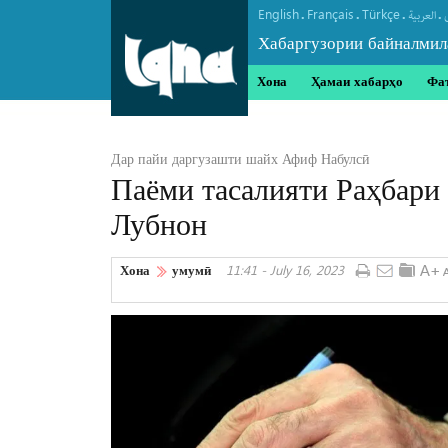
English
Français
Türkçe
.
.
.
.
العربیة
Хабаргузории байналмил
Хона
Ҳамаи хабарҳо
Фа
Дар пайи даргузашти шайх Афиф Набулсӣ
Паёми тасалияти Раҳбари
Лубнон
Хона
умумӣ
11:41 - July 16, 2023