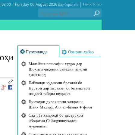
|
:03:00
Thursday 06 August 2026 ,
Тамос бо мо
Дар бораи мо
Пурхонанда
Охирин хабар
лоҳи
Малайзия пешсафии худро дар
Шохиси ҷаҳонии сайёҳии исломӣ
ҳифз кард
Пайванди кӯдакони бразилӣ бо
Қуръон дар марказе, ки ба мактаби
зиндагӣ табдил шудааст.
Нуктаҳои дурахшони зиндагии
Шайх Маҳмуд Алӣ ал-Банно + филм
Сад рӯз ҳамроҳӣ бо дастурҳои
ибодатии Сайидушшуҳадои
муқовимат
Оғози имтиҳонҳои муқаддамотии