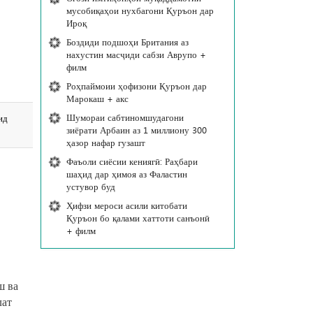
мусобиқаҳои нухбагони Қуръон дар
Ироқ
Боздиди подшоҳи Британия аз
нахустин масҷиди сабзи Аврупо +
филм
Роҳпаймоии ҳофизони Қуръон дар
Марокаш + акс
Шумораи сабтиномшудагони
ид
зиёрати Арбаин аз 1 миллиону 300
ҳазор нафар гузашт
Фаъоли сиёсии кениягӣ: Раҳбари
шаҳид дар ҳимоя аз Фаластин
устувор буд
Ҳифзи мероси асили китобати
Қуръон бо қалами хаттоти санъонӣ
+ филм
ш ва
лат