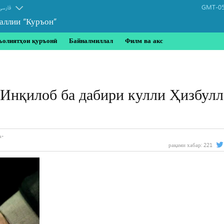
GMT-05
فارسی
аллии “Куръон”
ъолиятҳои қуръонӣ
Байналмиллал
Филм ва акс
 Инқилоб ба дабири кулли Ҳизбул
рақами хабар:
221