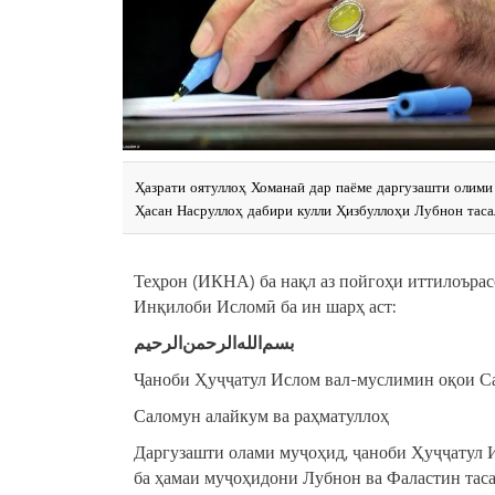
Ҳазрати оятуллоҳ Хоманаӣ дар паёме даргузашти олим
Ҳасан Насруллоҳ дабири кулли Ҳизбуллоҳи Лубнон таса
Теҳрон (ИКНА) ба нақл аз пойгоҳи иттилоъра
Инқилоби Исломӣ ба ин шарҳ аст:
بسم‌الله‌الرحمن‌الرحیم
Ҷаноби Ҳуҷҷатул Ислом вал-муслимин оқои Са
Саломун алайкум ва раҳматуллоҳ
Даргузашти олами муҷоҳид, ҷаноби Ҳуҷҷатул 
ба ҳамаи муҷоҳидони Лубнон ва Фаластин таса