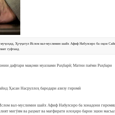
и муҷоҳид, Ҳуҷҷатул Ислом вал-муслимин шайх Афиф Набулсиро ба оқои Сай
лият гуфтанд.
сонии дафтари мақоми муаззами Раҳбарӣ; Матни паёми Раҳбари
йид Ҳасан Насруллоҳ бародари азизу гиромӣ
Ислом вал-муслимин шайх Афиф Набулсиро ба хонадони гиромя
лият мигӯям ва раҳмат ва мағфирати илоҳиро барои эшон масъа