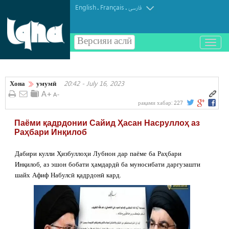
English
Français
.
.
فارسی
Версияи аслӣ
باز
و
بسته
کردن
Хона
умумӣ
20:42 - July 16, 2023
منو
рақами хабар:
227
Паёми қадрдонии Сайид Ҳасан Насруллоҳ аз
Раҳбари Инқилоб
Дабири кулли Ҳизбуллоҳи Лубнон дар паёме ба Раҳбари
Инқилоб, аз эшон бобати ҳамдардӣ ба муносибати даргузашти
шайх Афиф Набулсӣ қадрдонӣ кард.