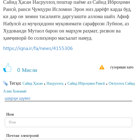
Сайид Ҳасан Насруллоҳ пештар паёме аз Сайид Иброҳими
Раисӣ, раиси Ҷумҳури Исломии Эрон низ дарёфт карда буд,
ки дар он зимни тасалияти даргузашти аллома шайх Афиф
Набулсӣ аз муҷоҳидони муқовимати сарафрози Лубнон, аз
Худованди Мутаол барои он марҳум раҳмат, ризвон ва
ҳамҷиворӣ бо солиҳонро масъалат намуд.
https://iqna.ir/fa/news/4155306
гузориши хато
0
Мисли
Тегҳо:
،
،
،
Сайид Ҳасан
Насруллоҳ
Сайид Иброҳими Раисӣ
Оятуллоҳ Сайид
Алии Хоманаӣ
шарҳи шумо
Ном
Почтаи электронӣ