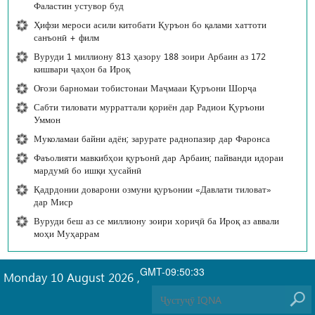
Фаластин устувор буд
Ҳифзи мероси асили китобати Қуръон бо қалами хаттоти
санъонӣ + филм
Вуруди 1 миллиону 813 ҳазору 188 зоири Арбаин аз 172
кишвари ҷаҳон ба Ироқ
Оғози барномаи тобистонаи Маҷмааи Қуръони Шорҷа
Сабти тиловати мурраттали қориён дар Радиои Қуръони
Уммон
Муколамаи байни адён; зарурате раднопазир дар Фаронса
Фаъолияти мавкибҳои қуръонӣ дар Арбаин; пайванди идораи
мардумӣ бо ишқи ҳусайнӣ
Қадрдонии доварони озмуни қуръонии «Давлати тиловат»
дар Миср
Вуруди беш аз се миллиону зоири хориҷӣ ба Ироқ аз аввали
моҳи Муҳаррам
GMT-09:50:33
Monday 10 August 2026
,