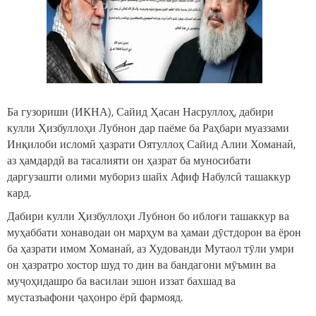
Ба гузориши (ИКНА), Сайид Ҳасан Насруллоҳ, дабири
кулли Ҳизбуллоҳи Лубнон дар паёме ба Раҳбари муаззами
Инқилоби исломӣ ҳазрати Оятуллоҳ Сайид Алии Хоманаӣ,
аз ҳамдардӣ ва тасалияти он ҳазрат ба муносибати
даргузашти олими мубориз шайх Афиф Набулсӣ ташаккур
кард.
Дабири кулли Ҳизбуллоҳи Лубнон бо иблоғи ташаккур ва
муҳаббати хонаводаи он марҳум ва ҳамаи дӯстдорон ва ёрон
ба ҳазрати имом Хоманаӣ, аз Худованди Мутаол тӯли умри
он ҳазратро хостор шуд то дин ва бандагони мӯъмин ва
муҷоҳидашро ба василаи эшон иззат бахшад ва
мустазъафони ҷаҳонро ёрӣ фармояд.