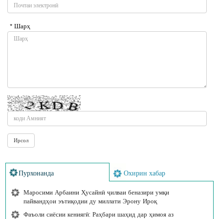
* Шарҳ
Пурхонанда
Охирин хабар
Маросими Арбаини Ҳусайнӣ ҷилваи беназири умқи
пайвандҳои эътиқодии ду миллати Эрону Ироқ
Фаъоли сиёсии кениягӣ: Раҳбари шаҳид дар ҳимоя аз