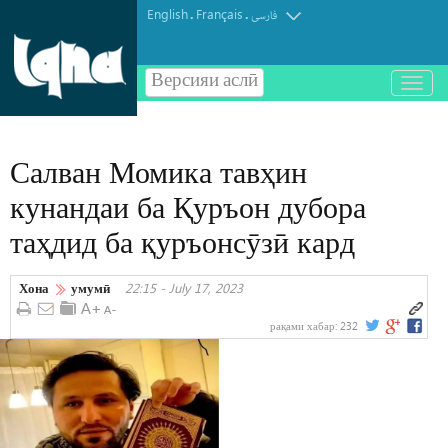
English
Français
.
.
فارسی
Версияи аслӣ
باز
و
بسته
کردن
Салван Момика тавҳин
منو
кунандаи ба Қуръон дубора
таҳдид ба қуръонсӯзӣ кард
Хона
умумӣ
22:15 - July 17, 2023
рақами хабар:
232