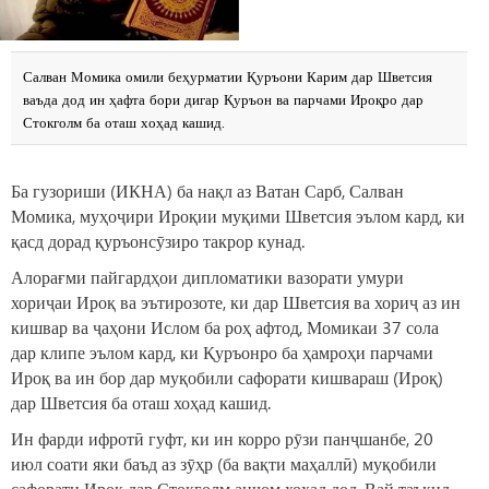
Салван Момика омили беҳурматии Қуръони Карим дар Шветсия
ваъда дод ин ҳафта бори дигар Қуръон ва парчами Ироқро дар
Стокголм ба оташ хоҳад кашид.
Ба гузориши (ИКНА) ба нақл аз Ватан Сарб, Салван
Момика, муҳоҷири Ироқии муқими Шветсия эълом кард, ки
қасд дорад қуръонсӯзиро такрор кунад.
Алорағми пайгардҳои дипломатики вазорати умури
хориҷаи Ироқ ва эътирозоте, ки дар Шветсия ва хориҷ аз ин
кишвар ва ҷаҳони Ислом ба роҳ афтод, Момикаи 37 сола
дар клипе эълом кард, ки Қуръонро ба ҳамроҳи парчами
Ироқ ва ин бор дар муқобили сафорати кишвараш (Ироқ)
дар Шветсия ба оташ хоҳад кашид.
Ин фарди ифротӣ гуфт, ки ин корро рӯзи панҷшанбе, 20
июл соати яки баъд аз зӯҳр (ба вақти маҳаллӣ) муқобили
сафорати Ироқ дар Стокголм анҷом хоҳад дод. Вай таъкид