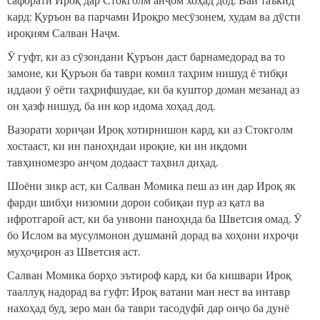
кард: Қуръон ва парчами Ироқро месӯзонем, худам ва дӯсти
ироқиям Салван Наҷм.
Ӯ гуфт, ки аз сӯзондани Қуръон даст барнамедорад ва то
замоне, ки Қуръон ба таври комил таҳрим нишуд ё тибқи
иддаои ӯ оёти таҳрифшудае, ки ба куштор доман мезанад аз
он ҳазф нишуд, ба ин кор идома хоҳад дод.
Вазорати хориҷаи Ироқ хотирнишон кард, ки аз Стокголм
хостааст, ки ин паноҳндаи ироқие, ки ин иқдоми
тавҳиномезро анҷом додааст таҳвил диҳад.
Шоёни зикр аст, ки Салван Момика пеш аз ин дар Ироқ як
фарди шибҳи низомии дорои собиқаи пур аз қатл ва
ифротгароӣ аст, ки ба унвони паноҳнда ба Шветсия омад. Ӯ
бо Ислом ва мусулмонон душманӣ дорад ва хоҳони ихроҷи
муҳоҷирон аз Шветсия аст.
Салван Момика борҳо эътироф кард, ки ба кишвари Ироқ
тааллуқ надорад ва гуфт: Ироқ ватани ман нест ва интавр
нахоҳад буд, зеро ман ба таври тасодуфӣ дар онҷо ба дунё