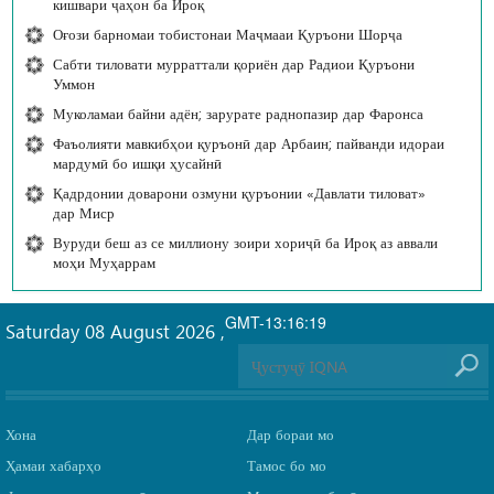
кишвари ҷаҳон ба Ироқ
Оғози барномаи тобистонаи Маҷмааи Қуръони Шорҷа
Сабти тиловати мурраттали қориён дар Радиои Қуръони
Уммон
Муколамаи байни адён; зарурате раднопазир дар Фаронса
Фаъолияти мавкибҳои қуръонӣ дар Арбаин; пайванди идораи
мардумӣ бо ишқи ҳусайнӣ
Қадрдонии доварони озмуни қуръонии «Давлати тиловат»
дар Миср
Вуруди беш аз се миллиону зоири хориҷӣ ба Ироқ аз аввали
моҳи Муҳаррам
GMT-13:16:19
Saturday 08 August 2026
,
Хона
Дар бораи мо
Ҳамаи хабарҳо
Тамос бо мо