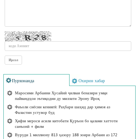
Пурхонанда
Охирин хабар
Маросими Арбаини Ҳусайнӣ ҷилваи беназири умқи
пайвандҳои эътиқодии ду миллати Эрону Ироқ
Фаъоли сиёсии кениягӣ: Раҳбари шаҳид дар ҳимоя аз
Фаластин устувор буд
Ҳифзи мероси асили китобати Қуръон бо қалами хаттоти
санъонӣ + филм
Вуруди 1 миллиону 813 ҳазору 188 зоири Арбаин аз 172