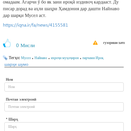
омадаам. Агарчи ӯ бо як зани ироқӣ издивоҷ кардааст. Ду
писар дорад ва аҳли шаҳри Ҳамдония дар дашти Найнаво
дар шарқи Мусел аст.
https://iqna.ir/fa/news/4155581
гузориши хато
0
Мисли
Тегҳо:
،
،
،
Мусел
Найнаво
ихроҷи муҳоҷирон
парчами Ироқ
шарҳи шумо
Ном
Почтаи электронӣ
* Шарҳ