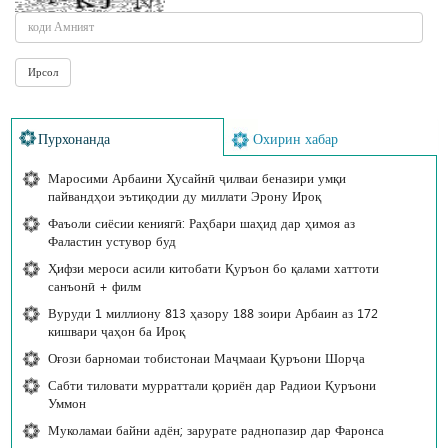
Пурхонанда
Охирин хабар
Маросими Арбаини Ҳусайнӣ ҷилваи беназири умқи
пайвандҳои эътиқодии ду миллати Эрону Ироқ
Фаъоли сиёсии кениягӣ: Раҳбари шаҳид дар ҳимоя аз
Фаластин устувор буд
Ҳифзи мероси асили китобати Қуръон бо қалами хаттоти
санъонӣ + филм
Вуруди 1 миллиону 813 ҳазору 188 зоири Арбаин аз 172
кишвари ҷаҳон ба Ироқ
Оғози барномаи тобистонаи Маҷмааи Қуръони Шорҷа
Сабти тиловати мурраттали қориён дар Радиои Қуръони
Уммон
Муколамаи байни адён; зарурате раднопазир дар Фаронса