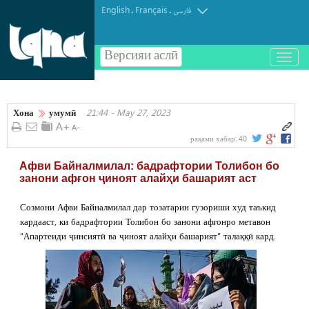
English
Français
.
.
فارسی
Версияи аслӣ
باز
و
بسته
کردن
Хона
умумӣ
21:44 - May 27, 2023
منو
рақами хабар:
40
Афви Байналмилал: бадрафтории Толибон бо
занони афғон ҷиноят алайҳи башарият аст
Созмони Афви Байналмилал дар тозатарин гузориши худ таъкид
кардааст, ки бадрафтории Толибон бо занони афғонро метавон
“Апартеиди ҷинсиятӣ ва ҷиноят алайҳи башарият” талаққӣ кард.