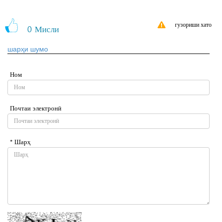
гузориши хато
0
Мисли
шарҳи шумо
Ном
Почтаи электронӣ
* Шарҳ