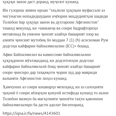
ҳуқуқи занон даст доранд, муҷозот кунанд.
Ин гузориш зимни ироаи “таҳлили ҳуқуқии муфассале аз
чигунагии нопадидшудани иҷбории маҳдудиятҳои шадиди
Толибон бар ҳуқуқи занон ва духтарони Афғонистон”
таъкид мекунад, ки «шиканҷа ва соири бадрафториҳо
метавонад ба унвони ҷиноят алайҳи башарият озор ва
азияти ҷинсият мутобиқ бо моддаи 7 (1) (h) асосномаи Рум
додгоҳи кайфарии байналмилалии (ICC)» бошад.
Афви Байналмилал ва камиссияи байналмилалии
ҳуқуқдонон мӯътақиданд, ки додситонҳои додгоҳи
кайфарии байналмилалӣ бояд ҷиноят алайҳи башарият
озори ҷинсиро дар таҳқиқоти ҷории худ дар мавриди
вазъияти Афғонистон лиҳоз кунанд.
Ҳамчунин аз соири кишварҳо мехоҳанд, ки аз салоҳияти
ҷаҳонӣ ё соири абзорҳои қонунӣ истифода кунанд то аъзои
Толибон мазнун ба масъулияти ҷиноёти таҳти қавонини
байналмилалиро ба дасти адолат бисипоранд.
https://iqna.ir/fa/news/4143601