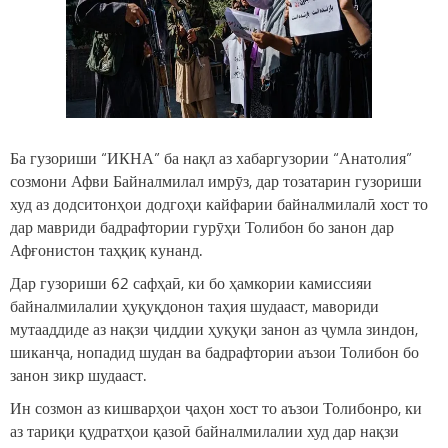
Ба гузориши “ИКНА” ба нақл аз хабаргузории “Анатолия”
созмони Афви Байналмилал имрӯз, дар тозатарин гузориши
худ аз додситонҳои додгоҳи кайфарии байналмилалӣ хост то
дар мавриди бадрафтории гурӯҳи Толибон бо занон дар
Афғонистон таҳқиқ кунанд.
Дар гузориши 62 сафҳаӣ, ки бо ҳамкории камиссияи
байналмилалии ҳуқуқдонон таҳия шудааст, мавориди
мутааддиде аз нақзи ҷиддии ҳуқуқи занон аз ҷумла зиндон,
шиканҷа, нопадид шудан ва бадрафтории аъзои Толибон бо
занон зикр шудааст.
Ин созмон аз кишварҳои ҷаҳон хост то аъзои Толибонро, ки
аз тариқи қудратҳои қазоӣ байналмилалии худ дар нақзи