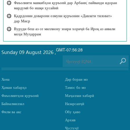
Фаъолияти мавкибҳои қуръонӣ дар Арбаин; пайванди идораи
мардумӣ бо ишқи ҳусайнӣ
Қадрдонии доварони озмуни қуръонии «Давлати тиловат»
дар Миср
Вуруди беш аз се миллиону зоири хориҷӣ ба Ироқ аз аввали
моҳи Муҳаррам
GMT-07:56:28
Sunday 09 August 2026
,
Хона
Дар бораи мо
Ҳамаи хабарҳо
Тамос бо мо
Фаъолиятҳои қуръонӣ
Маҷаллаи хабарӣ
Байналмиллал
Назарсанҷӣ
Филм ва акс
Обу ҳаво
Архив
Ҷустуҷӯ