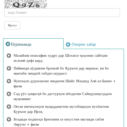
Пурхонанда
Охирин хабар
Малайзия пешсафии худро дар Шохиси ҷаҳонии сайёҳии
исломӣ ҳифз кард
Пайванди кӯдакони бразилӣ бо Қуръон дар марказе, ки ба
мактаби зиндагӣ табдил шудааст.
Нуктаҳои дурахшони зиндагии Шайх Маҳмуд Алӣ ал-Банно +
филм
Сад рӯз ҳамроҳӣ бо дастурҳои ибодатии Сайидушшуҳадои
муқовимат
Оғози имтиҳонҳои муқаддамотии мусобиқаҳои нухбагони
Қуръон дар Ироқ
Боздиди подшоҳи Британия аз нахустин масҷиди сабзи
Аврупо + филм