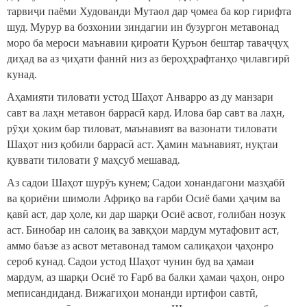
тарвиҷи паёми Худованди Мутаол дар ҷомеа ба кор гирифта
шуд. Мурур ва бозхонии зиндагии ин бузургон метавонад
моро ба мероси маънавии қироати Қуръон бештар таваҷҷуҳ
диҳад ва аз ҷиҳати фаннӣ низ аз бероҳҳрафтанҳо ҷилавгирӣ
кунад.
Аҳамияти тиловати устод Шаҳот Анварро аз ду манзари
савт ва лаҳн метавон баррасӣ кард. Илова бар савт ва лаҳн,
рӯҳи ҳоким бар тиловат, маънавият ва вазонати тиловати
Шаҳот низ қобили баррасӣ аст. Ҳамин маънавият, нуқтаи
қуввати тиловати ӯ маҳсуб мешавад.
Аз садои Шаҳот шурӯъ кунем; Садои хонандагони мазҳабӣ
ва қориёни шимоли Африқо ва ғарби Осиё бами ҳаҷим ва
қавӣ аст, дар ҳоле, ки дар шарқи Осиё асвот, ғолибан нозук
аст. Бинобар ин салоиқ ва завқҳои мардум мутафовит аст,
аммо баъзе аз асвот метавонад тамом салиқаҳои ҷаҳонро
сероб кунад. Садои устод Шаҳот чунин буд ва ҳамаи
мардум, аз шарқи Осиё то Ғарб ва балки ҳамаи ҷаҳон, онро
меписандиданд. Вижагиҳои монанди иртифои савтӣ,