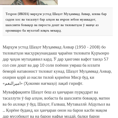
Теҳрон (ИКНА) марҳум устод Шаҳот Муҳаммад Анвар, илова бар
садои хос ва тасаллут бар алҳон ва иҷрои зебои муаккадот,
шахсияти бовақор ва пироста дошт ва тиловатҳои ӯ мавҷе аз
оромишро ба мухотаб илқоъ мекард.
Марҳум устод Шаҳот Муҳаммад Анвар (1950 - 2008) бо
тиловатҳои масҳуркунандааш ҷараёни тиловати Қуръонро
дар ҷаҳон мутаҳаввил кард. Ӯ дар ҳангоми вафот танҳо 57
сол син дошт ва дар 10 соли поёнии умраш ба иллати
беморӣ натавонист тиловат кунад. Шаҳот Муҳаммад Анвар,
охирин қорӣ аз насли тилоӣ қориёни Миср буд, ки
«امیرالنغم» (Ҳокими нағмаҳо) лақаб гирифт.
Муваффақияти Шаҳот беш аз ҳанҷараи пурқудрат ва
тасаллути ӯ бар алҳон, вобаста ба шахсияти бовақор, матин
ва бо ахлоқи ӯ буд. Шаҳот, Ғалваш, Мутаваллӣ Абдулъол ва
... Қорёне буданд, ки ҳанҷараи онон на барои касби мақом
дар мусобиқот ва на барои нафъи моддӣ, балки барои