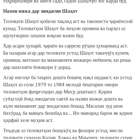
таҳрирпазирӣ ва занги садо, садои Шаҳотро хос карда буд.
Н
азм
и
в
и
жа дар зиндаг
ии
Ша
ҳот
Тиловати Шаҳот қобили тақлид аст ва тавониста ҷараёнсозӣ
кунад. Тиловатҳои Шаҳот ба лиҳози оромиш ва парҳез аз
шулуғкории лаҳнии воқеан вазин буд.
Ҳар асари ҳунарӣ, ҷараён ва саррези рӯҳии ҳунарманд аст.
Ба назарам агар дар тиловати устод Шаҳот таваҷҷӯҳ кунем,
оромиш, митонат ва маънавияти вижаеро мебинем, ки реша
дар шахсияти бовақори ӯ дорад.
Агар нигоҳе ба таърих дошта бошем, нақл шудааст, ки устод
Шаҳот аз соли 1979 то 1984 мелодӣ бештарин омори
тиловатҳои фаҷргоҳиро дар Миср доштааст. Қории
субҳгоҳӣ бояд омодагии савтӣ ва назми вижае дошта ва
аҳли маънавият дар зиндагиаш бошад. Масалан зуд шом
бихӯрад, ба мавқеъ бихобад ва ... Ин маворид барои як қории
ҳирфаӣ хеле муҳим аст.
Теъдоде аз тиловатҳои бошукӯҳ ва фохири устод, мисли
тиловати сураҳои Қалам, Ҳоққа ва Маъориҷ, тиловати сураи