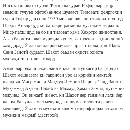
Нисоъ, тиловати сураи Фотир ва сураи Ғофир дар фаҷр
(замони тулӯъи офтоб) анҷом шудааст. Тиловати фаҷргоҳии
сураи Ғофир дар соли 1979 мелодӣ аввалин тиловати устод
Шаҳот Анвар буд, ки ба таври расмӣ ва мустақим аз радио
Миср пахш шуд ва бо ин тиловат ҳама Ҳаҳотро шинохтанд.
Агар ба он тиловат муроҷиа кунем, як нуктаи лаҳнии ҷолиб
ҳам дорад; Ӯ дар он даврон мутаассир аз тиловатҳои Шайх
Саид Занотӣ будааст. Шаҳот баъдан оҳиста оҳиста
мустақилтар тиловат кард.
Аммо дар бахши лаҳн, чанд вижагии мунҳасир ба фард аз
Шаҳот мешнавем, ки тақрибан ӯро аз қориёни мактаби
шарқияи Миср мисли Маҳмуд Исмоил Шариф, Саид Занотӣ,
Муҳаммад Аҳмад Шабиб ва Маҳмуд Ҳамди Замил, мутамоиз
мекунад. Он вижагӣ ин аст, ки Шаҳот дар танзими лаҳн бар
калом, ба гунае амал мекунад, ки шумо тиловати равон
мешнавед. Ӯ ҳам ба мусиқии каломӣ ишроф дорад ва ҳам ба
мусиқии мақомӣ (дастгоҳӣ).