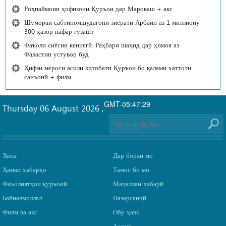
Роҳпаймоии ҳофизони Қуръон дар Марокаш + акс
Шумораи сабтиномшудагони зиёрати Арбаин аз 1 миллиону
300 ҳазор нафар гузашт
Фаъоли сиёсии кениягӣ: Раҳбари шаҳид дар ҳимоя аз
Фаластин устувор буд
Ҳифзи мероси асили китобати Қуръон бо қалами хаттоти
санъонӣ + филм
GMT-05:47:29
Thursday 06 August 2026
,
Хона
Дар бораи мо
Ҳамаи хабарҳо
Тамос бо мо
Фаъолиятҳои қуръонӣ
Маҷаллаи хабарӣ
Байналмиллал
Назарсанҷӣ
Филм ва акс
Обу ҳаво
Архив