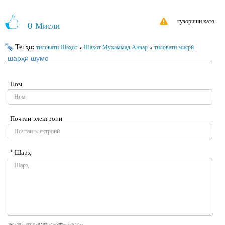
гузориши хато
0
Мисли
Тегҳо:
،
،
тиловати Шаҳот
Шаҳот Муҳаммад Анвар
тиловати мисрӣ
шарҳи шумо
Ном
Почтаи электронӣ
* Шарҳ