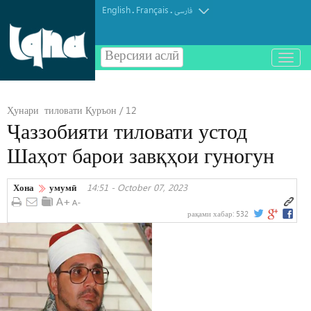
English
Français
.
.
فارسی
Версияи аслӣ
باز
و
بسته
کردن
Ҳунари тиловати Қуръон / 12
منو
Ҷаззобияти тиловати устод
Шаҳот барои завқҳои гуногун
Хона
умумӣ
14:51 - October 07, 2023
рақами хабар:
532