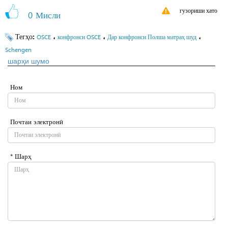
гузориши хато
0
Мисли
Тегҳо:
،
،
،
OSCE
конфронси OSCE
Дар конфронси Полша матраҳ шуд
Schengen
шарҳи шумо
Ном
Почтаи электронӣ
* Шарҳ