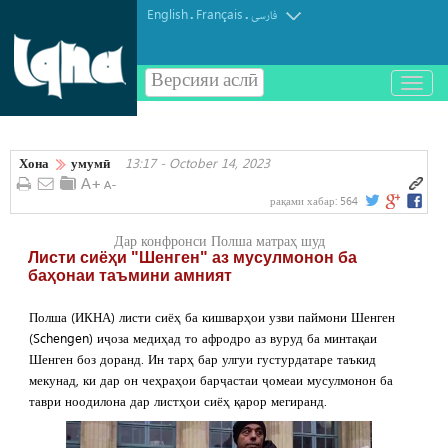
English
Français
.
.
فارسی
Версияи аслӣ
باز
و
بسته
کردن
Хона
умумӣ
13:17 - October 14, 2023
منو
рақами хабар:
564
Дар конфронси Полша матраҳ шуд
Листи сиёҳи "Шенген" аз мусулмонон ба
баҳонаи таъмини амният
Полша (ИКНА) листи сиёҳ ба кишварҳои узви паймони Шенген
(Schengen) иҷоза медиҳад то афродро аз вуруд ба минтақаи
Шенген боз доранд. Ин тарҳ бар улгуи густурдатаре таъкид
мекунад, ки дар он чеҳраҳои барҷастаи ҷомеаи мусулмонон ба
таври ноодилона дар листҳои сиёҳ қарор мегиранд.