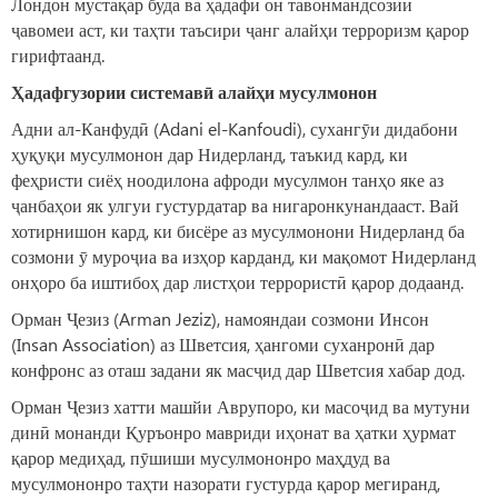
Лондон мустақар буда ва ҳадафи он тавонмандсозии
ҷавомеи аст, ки таҳти таъсири ҷанг алайҳи терроризм қарор
гирифтаанд.
Ҳадафгузории системавӣ алайҳи мусулмонон
Адни ал-Канфудӣ (Adani el-Kanfoudi), сухангӯи дидабони
ҳуқуқи мусулмонон дар Нидерланд, таъкид кард, ки
феҳристи сиёҳ ноодилона афроди мусулмон танҳо яке аз
ҷанбаҳои як улгуи густурдатар ва нигаронкунандааст. Вай
хотирнишон кард, ки бисёре аз мусулмонони Нидерланд ба
созмони ӯ муроҷиа ва изҳор карданд, ки мақомот Нидерланд
онҳоро ба иштибоҳ дар листҳои террористӣ қарор додаанд.
Орман Ҷезиз (Arman Jeziz), намояндаи созмони Инсон
(Insan Association) аз Шветсия, ҳангоми суханронӣ дар
конфронс аз оташ задани як масҷид дар Шветсия хабар дод.
Орман Ҷезиз хатти машйи Аврупоро, ки масоҷид ва мутуни
динӣ монанди Қуръонро мавриди иҳонат ва ҳатки ҳурмат
қарор медиҳад, пӯшиши мусулмононро маҳдуд ва
мусулмононро таҳти назорати густурда қарор мегиранд,