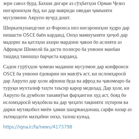
зери савол бурд. Бахши дигаре аз сӯҳбатҳои Орман Ҷезиз
нигарониҳои буд, ки дар мавриди ояндаи ҷамъияти
мусулмони Аврупо вуҷуд дошт.
Ширкаткунандгоне аз Фаронса низ нигарониҳои худро дар
нишасти OSCE баён карданд. Онҳо мамнуъияти ҳиҷоб дар
мадорис ва қатлҳои ахири мардони ҷавон бо аслияти аз
Африқои Шимолӣ ба дасти полисро ба унвони манбаи
ташдид танишҳо барҷаста карданд.
Садои гурӯҳҳои ҷомеаи мадании мусулмон дар конфронси
OSCE ба унвони ёдоварии ин мавзӯъ аст, ки исломҳаросӣ
дар Аврупо дар ҳоли афзоиш буда ва афрод ва ҷавомеаро ба
туруқи мухталиф таҳти таъсир қарор медиҳад. Дар ҳоле, ки
Аврупо ба думболи танаввӯъи фарҳангии худ аст, бояд бо
исломҳаросӣ муқобила ва дар ҷиҳати тақвияти эҳтиром ва
дарки мутақобил миён ҳамаи шаҳрвандонаш, сарфи назар аз
эътиқодоти мазҳабии онҳо, талош кунад.
https://iqna.ir/fa/news/4173798