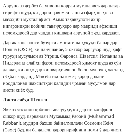
Аврупо аз дербоз ба унвони қорраи мутанаввеъ дар назар
гирифта шуда, ки дорои ҷавомеи ғанӣ аз фарҳангҳо ва
мазоҳиби мухталиф аст. Аммо таҳаввулоти ахир
нигарониҳои қобили таваҷҷуҳеро дар мавриди афзоиши
исломҳаросӣ дар чандин кишвари аврупоӣ эҷод кардааст.
Дар як конфронси бузурги амниятӣ ва ҳуқуқи башар дар
Полша (OSCE), ки панҷшанбе, 5 октябр баргузор шуд, ҳафт
гурӯҳи мусулмон аз Утриш, Фаронса, Шветсия, Испания ва
Нидерланд алайҳи фазои исломҳаросӣ ҳимоят шуда аз сӯи
давлат, ки онҳо дар кишварҳоияшон бо он мувоҷеҳ ҳастанд,
сӯҳбат карданд. Мавзӯи иҳонатомез, қарор додани
ноодилонаи шахсиятҳои калидии ҷомеаи мусулмон дар
листи сиёҳ буд.
Листи сиёҳи Шенген
Яке аз масоили қобили таваҷҷуҳе, ки дар ин конфронс
ошкор шуд, парвандаи Муҳаммад Рабонӣ (Muhammad
Rabbani), мудири бахши байналмилали Созмони Кейҷ
(Cage) буд, ки ба далели қароргирифтани номи ӯ дар листи