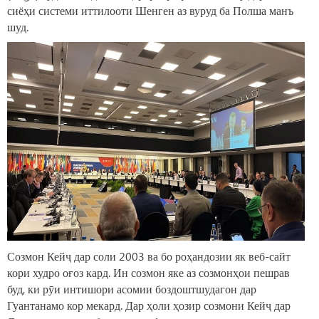
сиёҳи системи иттилооти Шенген аз вуруд ба Полша манъ
шуд.
Созмон Кейҷ дар соли 2003 ва бо роҳандозии як веб-сайт
кори худро оғоз кард. Ин созмон яке аз созмонҳои пешрав
буд, ки рӯи интишори асомии боздоштшудагон дар
Гуантанамо кор мекард. Дар ҳоли ҳозир созмони Кейҷ дар