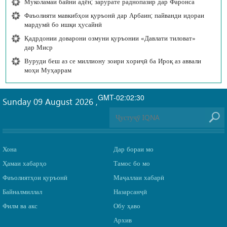
Муколамаи байни адён; зарурате раднопазир дар Фаронса
Фаъолияти мавкибҳои қуръонӣ дар Арбаин; пайванди идораи
мардумӣ бо ишқи ҳусайнӣ
Қадрдонии доварони озмуни қуръонии «Давлати тиловат»
дар Миср
Вуруди беш аз се миллиону зоири хориҷӣ ба Ироқ аз аввали
моҳи Муҳаррам
GMT-02:02:30
Sunday 09 August 2026
,
Хона
Дар бораи мо
Ҳамаи хабарҳо
Тамос бо мо
Фаъолиятҳои қуръонӣ
Маҷаллаи хабарӣ
Байналмиллал
Назарсанҷӣ
Филм ва акс
Обу ҳаво
Архив