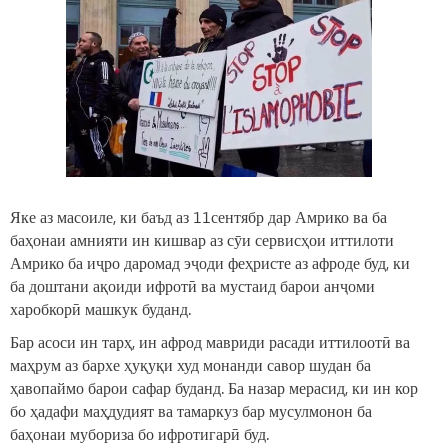
Яке аз масоиле, ки баъд аз 11сентябр дар Амрико ва ба
баҳонаи амнияти ин кишвар аз сӯи сервисҳои иттилоти
Амрико ба иҷро даромад эҷоди феҳристе аз афроде буд, ки
ба доштани ақоиди ифротӣ ва мустаид барои анҷоми
харобкорӣ машкук буданд.
Бар асоси ин тарҳ, ин афрод мавриди расади иттилоотӣ ва
маҳрум аз бархе ҳуқуқи худ монанди савор шудан ба
ҳавопаймо барои сафар буданд. Ба назар мерасид, ки ин кор
бо ҳадафи маҳдудият ва тамаркуз бар мусулмонон ба
баҳонаи мубориза бо ифротигарӣ буд.