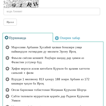
Пурхонанда
Охирин хабар
Маросими Арбаини Ҳусайнӣ ҷилваи беназири умқи
пайвандҳои эътиқодии ду миллати Эрону Ироқ
Фаъоли сиёсии кениягӣ: Раҳбари шаҳид дар ҳимоя аз
Фаластин устувор буд
Ҳифзи мероси асили китобати Қуръон бо қалами хаттоти
санъонӣ + филм
Вуруди 1 миллиону 813 ҳазору 188 зоири Арбаин аз 172
кишвари ҷаҳон ба Ироқ
Оғози барномаи тобистонаи Маҷмааи Қуръони Шорҷа
Сабти тиловати мурраттали қориён дар Радиои Қуръони
Уммон