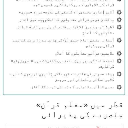
قراء کی تلاوتوں کے ریکارڈنگ پر خصوصی توجہ
آڈیو | قاری محمدجواد کاشفی کی تلاوت- سوره‌‌ «شوری»
بالکان قومی قرآنی مقابلوں کا اسکوپیه میں آغاز
قطر؛ تیسرے بین الاقوامی «ٹاپ ترین میں ٹاپ» قرانی
مقابلوں کا آغاز
آستانہ مقدس امام حسین (ع) کی جانب سے زائرین کے لیے
قرآنی پروگرام
ملایشین قرآنی مقابلوں کا اعلان
اسلامک اسٹڈی اور بین المذاہب ڈائیلاگ میں «اسپوزیتو»
کی کاوش
روضۂ حسینی کی جانب سے غیرملکی زائرینِ اربعین کے لیے
کثیر لسانی رہنمائی اور سروسز
مصری قرآنی مقابلوں کے زبانی ٹیسٹ کا آغاز
قطر میں «معلم قرآن»
منصوبے کی پذیرائی