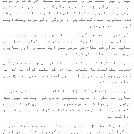
میدان میں "معلمِ قرآن" منصوبے کے مثبت اثرات ظاہر ہوتے
ہیں اور اس کی آزمائشی مرحلے کی کامیابی کی بھی توثیق
ہوتی ہے۔ انہوں نے کہا کہ اس کامیابی سے آئندہ سال طے
شدہ منصوبہ بندی کے مطابق اس پروگرام کو مزید وسعت دینے
کی راہ ہموار ہوگی۔
الہاشمی نے وضاحت کی کہ یہ اقدام عرب اور اسلامی دنیا
میں اپنی نوعیت کا پہلا منصوبہ ہے، جو اسکولی ماحول میں
تعلیمِ قرآن کے نظام کی ترقی میں ایک معیاری اور نمایاں
پیش رفت کی نمائندگی کرتا ہے۔
انہوں نے کہا کہ یہ کامیابی کمیٹی کی جانب سے کی گئی
خصوصی مطالعات کا نتیجہ ہے، جن کا مقصد قرآن کی تدریس
کے طریقوں کو بہتر بنانا اور اس کے تعلیمی نتائج میں
اضافہ کرنا تھا۔
انہوں نے مزید کہا کہ وزارت اوقاف و امور اسلامی قطر کے
تعاون سے قطر اس جدید تعلیمی ماڈل کو اپنانے میں پیش
پیش ہے۔ اس وزارت نے اس منصوبے کے نفاذ میں شرکت کے لیے
متعدد اہل امامانِ جماعت کو متعارف کرانے میں اہم کردار
ادا کیا ہے۔
الہاشمی کے مطابق امامانِ جماعت کا انتخاب نہایت احتیاط
سے کیا گیا ہے، اور انہیں قرآن کریم کی تلاوت میں اعلیٰ