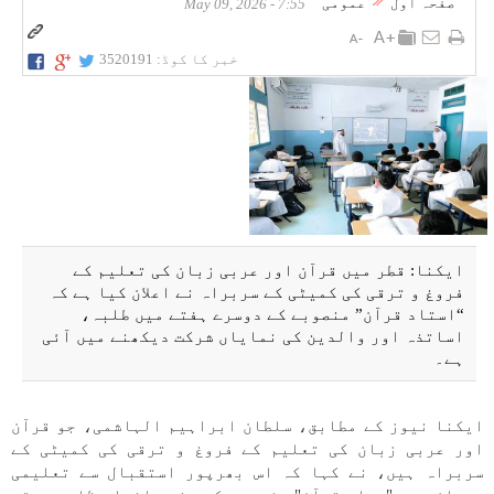
صفحہ اول
عمومی
7:55 - May 09, 2026
خبر کا کوڈ:
3520191
ایکنا: قطر میں قرآن اور عربی زبان کی تعلیم کے
فروغ و ترقی کی کمیٹی کے سربراہ نے اعلان کیا ہے کہ
“استاد قرآن” منصوبے کے دوسرے ہفتے میں طلبہ،
اساتذہ اور والدین کی نمایاں شرکت دیکھنے میں آئی
ہے۔
ایکنا نیوز کے مطابق، سلطان ابراہیم الہاشمی، جو قرآن
اور عربی زبان کی تعلیم کے فروغ و ترقی کی کمیٹی کے
سربراہ ہیں، نے کہا کہ اس بھرپور استقبال سے تعلیمی