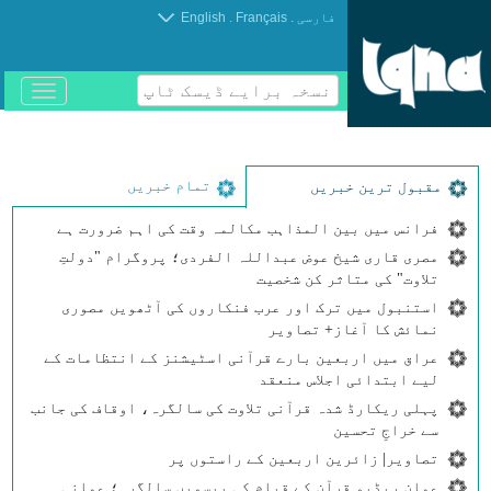
.
.
فارسی
Français
English
نسخہ برایے ڈیسک ٹاپ
باز
و
بسته
کردن
منو
تمام خبریں
مقبول ترین خبریں
فرانس میں بین المذاہب مکالمہ وقت کی اہم ضرورت ہے
مصری قاری شیخ عوض عبداللہ الفردی؛ پروگرام "دولتِ
تلاوت" کی متاثر کن شخصیت
استنبول میں ترک اور عرب فنکاروں کی آٹھویں مصوری
نمائش کا آغاز+ تصاویر
عراق میں اربعین بارے قرآنی اسٹیشنز کے انتظامات کے
لیے ابتدائی اجلاس منعقد
پہلی ریکارڈ شدہ قرآنی تلاوت کی سالگرہ، اوقاف کی جانب
سے خراجِ تحسین
تصاویر| زائرین اربعین کے راستوں پر
عمان ریڈیو قرآن کے قیام کی بیسویں سالگرہ؛ عمانی