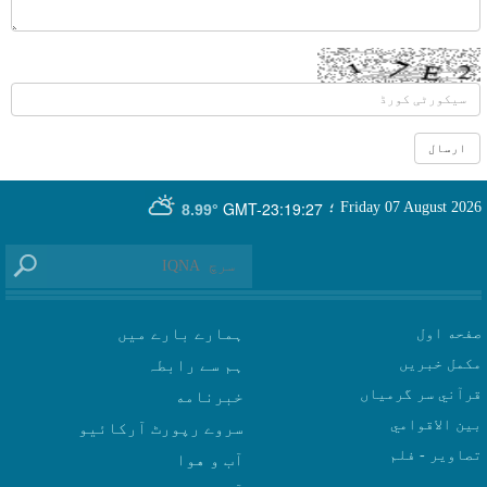
GMT-23:19:27
Friday 07 August 2026
؛
8.99°
صفحه اول
ہمارے بارے میں
مکمل خبریں
ہم سے رابطہ
قرآني سر گرمياں
بين الاقوامي
سروے رپورٹ آرکائیو
تصاوير - فلم
آب و هوا