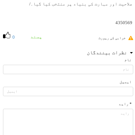
صلاحیت اور مہارت کی بنیاد پر منتخب کیا گیا۔/
4350569
پسند
0
خرابی کی رپورٹ
نظرات بینندگان
نام
ایمیل
* رایے