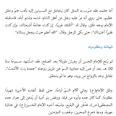
أما حلمه، فقد ضُرب به المثل. كان يتعامل مع المسيئين إليه بأدب جمّ وخلق
عظيم، حتى روِي أنه مرّ عليه رجل من أهل الشام، شتمه وشتم أباه، فاستقبله
الإمام بوجه طلق، وقال له: "أظنك غريبًا، إن كنت جائعًا أشبعناك، وإن كنت
فقيرًا أغنيناك"، حتى بكى الرجل وقال: "الله أعلم حيث يجعل رسالته".
شهادته ومظلوميته
لم يُتح للإمام الحسن أن يعيش طويلًا بعد الصلح، فقد استُشهد مسمومًا سنة
50 هـ، بعد أن دسّ إليه معاوية السمّ عن طريق زوجته "جعدة بنت الأشعث"،
مقابل وعد بالزواج من يزيد، وهو ما لم يتحقق.
وظل الإمام(ع) يعاني آلام السمّ أيامًا، حتى لفظ أنفاسه الأخيرة شهيدًا
مظلومًا، كما كان جده وأبوه من قبله. ورفض بنو أمية أن يُدفن إلى جوار جده
المصطفى(ص)، فدُفن في البقيع، وشيّعه أخوه الإمام الحسين(ع) في جنازة
مهيبة، وسط دموع المحبين، وغضب المؤمنين.