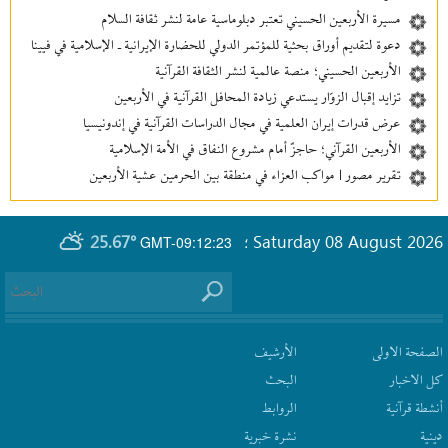
مسيرة الأربعين الحسيني تعتبر دبلوماسية عامة لنشر ثقافة السلام
دعوة لتقديم أوراق بحثية للمؤتمر الدولي للحضارة الإيرانية ـ الإسلامية في فيينا
الأربعين الحسيني؛ منصة عالمية لنشر الثقافة القرآنية
تزايد إقبال الزوّار يستدعي زيادة المحافل القرآنية في الأربعين
عرض قدرات إيران العلمية في مجال الدراسات القرآنية في إندونيسيا
الأربعين القرآني؛ حاجزٌ أمام مشروع النفاق في الأمة الإسلامية
تقرير مصور | مواكب العزاء في منطقة بين‌ الحرمین عشية الأربعين
25.67°
Saturday 08 August 2026
GMT-09:12:23
؛
الصفحة الاولى
الأرشیف
كل الاخبار
البحث
أنشطة قرآنیة
الروابط
دينية
نشرة‌ خبریة