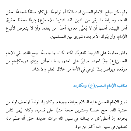
ولم يكن صلح الإمام الحسن استسلامًا أو تراجعًا، بل كان موقفًا شجاعًا لحقن
الدماء وصيانة ما تبقى من الدين. لقد اشترط الإمام(ع) بنودًا تحفظ حقوق
أهل البيت، أهمها أن لا يُعيِّن معاوية أحدًا من بعده، وأن لا يتعرض لأتباع
الإمام، وأن يُترك الأمر بعده شورى بين المسلمين.
وافق معاوية على الشروط ظاهريًا، لكنه نكث بها جميعًا. ومع ذلك، بقي الإمام
الحسن(ع) وفيًا لعهده، صابرًا على الغدر، رابط الجأش، يؤدّي دوره كإمام من
موقعه، ويواصل بثّ الوعي في الأمة من خلال العلم والإرشاد.
مناقب الإمام الحسن(ع) ومكارمه
تميز الإمام الحسن عليه السلام بعبادته وورعه، وكان إذا توضأ ارتجف لونه من
خشية الله. حج خمسًا وعشرين حجة مشيًا على قدميه، وكان يُبهر الناس
بجوده، إذ أعطى كل ما يملك في سبيل الله مرات عديدة، حتى أنه قسّم ماله
نصفين في سبيل الله أكثر من مرة.