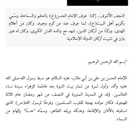
النجف الأشرف ـ إکنا: عرف الإمام الحسن(ع) بالحلم والسماحة، وسُمي
بكريم أهل البيت(ع)، لما عرف عنه من كرم وجود، وكان من أعلام
الهدى، وركنًا من أركان الدين، شهد مع والده الفتن الكبرى، وكان له دور
بارز في تثبيت أركان الدولة الإسلامية.
"بسم الله الرحمن الرحيم
الإمام الحسن بن علي بن أبي طالب عليه السلام، هو سبط رسول الله صلى الله
عليه وآله، وأول ثمرة من ثمار بيت النبوة بعد فاطمة الزهراء سيدة نساء
العالمين. وُلد في المدينة المنورة في النصف من شهر رمضان عام ثلاثة
للهجرة، فكان مولده بهجة لقلوب المسلمين، وفرحًا لرسول الله(ص) الذي
استقبله بالأذان والإقامة، وحنكه بريقه الطاهر، وسمّاه "حسنًا" بإلهام من
السماء.