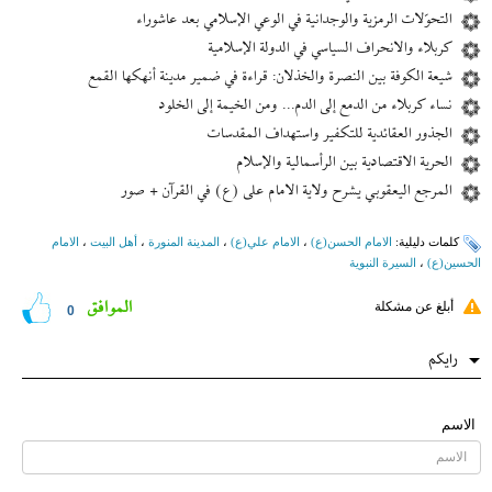
التحوّلات الرمزية والوجدانية في الوعي الإسلامي بعد عاشوراء
كربلاء والانحراف السياسي في الدولة الإسلامية
شيعة الكوفة بين النصرة والخذلان: قراءة في ضمير مدينة أنهكها القمع
نساء كربلاء من الدمع إلى الدم... ومن الخيمة إلى الخلود
الجذور العقائدية للتكفير واستهداف المقدسات
الحرية الاقتصادية بين الرأسمالية والإسلام
المرجع اليعقوبي یشرح ولاية الامام علی (ع) في القرآن + صور
کلمات دلیلیة:
الامام الحسن(ع)
،
الامام علي(ع)
،
المدينة المنورة
،
أهل البيت
،
الامام
الحسین(ع)
،
السيرة النبوية
الموافق
أبلغ عن مشكلة
0
رایکم
الاسم