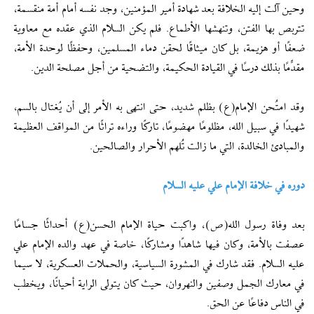
وحين آلت إليه الخلافة بعد شهادة أمير المؤمنين، وجد نفسه أمام أمة منقسمة،
تتربص بها الفتن، وتنهشها الأطماع. فلم يكن السلام الذي عقده مع معاوية
ضعفًا أو هزيمة، بل كان ميثاقًا لحقن دماء المسلمين، وحفظًا لوحدة الأمة،
مقدِّمًا بذلك درسًا في القيادة الحكيمة، والتضحية من أجل مصلحة الدين.
وقد امتُحن الإمام(ع) بظلم شديد، حتى انتهى به الأمر إلى أن يُغتال بالسم،
شهيدًا في سبيل الله، مظلومًا مهضومًا، تاركًا وراءه تراثًا من المواقف العظيمة
والمبادئ الخالدة، التي ما زالت تُلهم الأحرار والصالحين.
دوره في خلافة الإمام علي عليه السلام
بعد وفاة رسول الله(ص)، واكبت حياة الإمام الحسن(ع) أحداثًا جسامًا
عصفت بالأمة، وكان فيها شاهدًا ومشاركًا، خاصة في عهد والده الإمام علي
عليه السلام. فقد شارك في المشورة السياسية، والحملات العسكرية، لا سيما
في معارك الجمل وصفين والنهروان، حيث كان يتولى الراية أحيانًا، ويخطب
في الناس دفاعًا عن الحق.