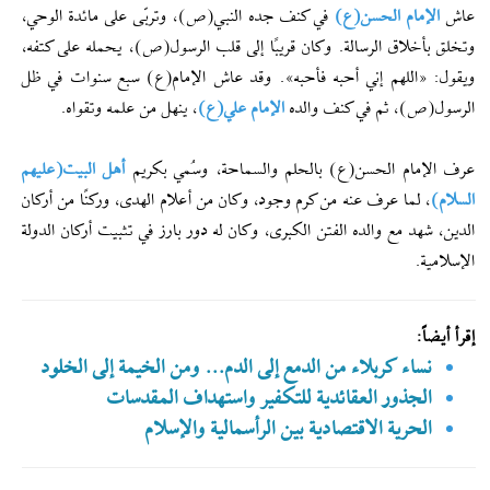
عاش
الإمام الحسن(ع)
في كنف جده النبي(ص)، وتربّى على مائدة الوحي،
وتخلق بأخلاق الرسالة. وكان قريبًا إلى قلب الرسول(ص)، يحمله على كتفه،
ويقول: «اللهم إني أحبه فأحبه». وقد عاش الإمام(ع) سبع سنوات في ظل
الرسول(ص)، ثم في كنف والده
الإمام علي(ع)
، ينهل من علمه وتقواه.
عرف الإمام الحسن(ع) بالحلم والسماحة، وسُمي بكريم
أهل البيت(علیهم
السلام)
، لما عرف عنه من كرم وجود، وكان من أعلام الهدى، وركنًا من أركان
الدين، شهد مع والده الفتن الكبرى، وكان له دور بارز في تثبيت أركان الدولة
الإسلامية.
إقرأ أيضاً:
نساء كربلاء من الدمع إلى الدم... ومن الخيمة إلى الخلود
الجذور العقائدية للتكفير واستهداف المقدسات
الحرية الاقتصادية بين الرأسمالية والإسلام