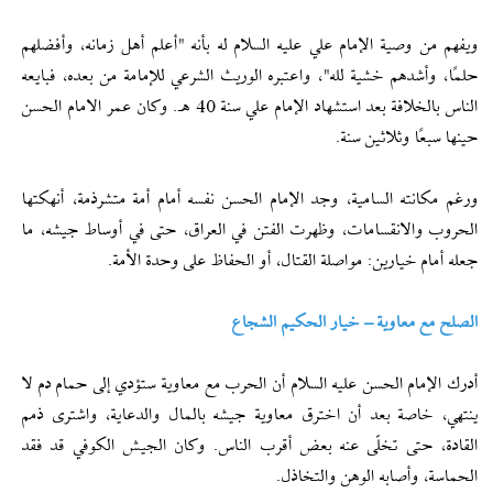
ويفهم من وصية الإمام علي عليه السلام له بأنه "أعلم أهل زمانه، وأفضلهم
حلمًا، وأشدهم خشية لله"، واعتبره الوريث الشرعي للإمامة من بعده، فبايعه
الناس بالخلافة بعد استشهاد الإمام علي سنة 40 هـ. وكان عمر الامام الحسن
حينها سبعًا وثلاثين سنة.
ورغم مكانته السامية، وجد الإمام الحسن نفسه أمام أمة متشرذمة، أنهكتها
الحروب والانقسامات، وظهرت الفتن في العراق، حتى في أوساط جيشه، ما
جعله أمام خيارين: مواصلة القتال، أو الحفاظ على وحدة الأمة.
الصلح مع معاوية – خيار الحكيم الشجاع
أدرك الإمام الحسن عليه السلام أن الحرب مع معاوية ستؤدي إلى حمام دم لا
ينتهي، خاصة بعد أن اخترق معاوية جيشه بالمال والدعاية، واشترى ذمم
القادة، حتى تخلّى عنه بعض أقرب الناس. وكان الجيش الكوفي قد فقد
الحماسة، وأصابه الوهن والتخاذل.