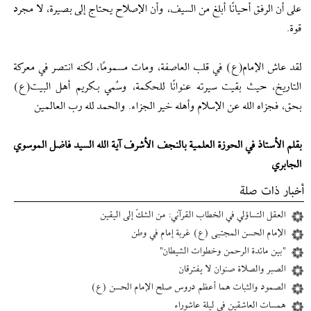
على أن الرفق أحيانًا أبلغ من السيف، وأن الإصلاح يحتاج إلى بصيرة، لا مجرد
قوة.
لقد عاش الإمام(ع) في قلب العاصفة، ومات مسمومًا، لكنه انتصر في معركة
التاريخ، حيث بقيت سيرته عنوانًا للحكمة، وسُمي بـكريم أهل البيت(ع)
بحق، فجزاه الله عن الإسلام وأهله خير الجزاء. والحمد لله رب العالمين
بقلم الأستاذ في الحوزة العلمية بالنجف الأشرف آية الله السيد فاضل الموسوي
الجابري
أخبار ذات صلة
العقل التساؤلي في الخطاب القرآني: من الشكّ إلى اليقين
الإمام الحسن المجتبى (ع) غربة إمام في وطن
"بين مائدة الرحمن وخطوات الشيطان"
الصبر والصلاة صنوان لا يفترقان
الصمود والثبات هما أعظم دروس صلح الإمام الحسن (ع)
همسات العاشقين في ليلة عاشوراء