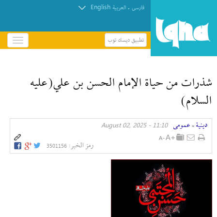
English
.
فارسی
العربیة
تطبيق ديسك توب
باز
و
بسته
کردن
شذرات من حياة الإمام الحسن بن علي(عليه
منو
السلام)
دينية
عمومی
11:10 - August 02, 2025
»
رمز الخبر:
3501156