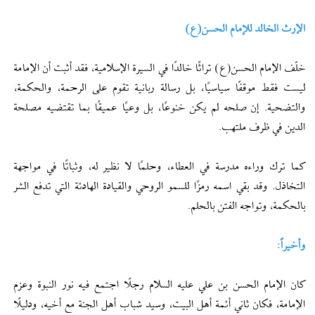
الإرث الخالد للإمام الحسن(ع)
خلّف الإمام الحسن(ع) تراثًا خالدًا في السيرة الإسلامية، فقد أثبت أن الإمامة
ليست فقط موقفًا سياسيًا، بل رسالة ربانية تقوم على الرحمة، والحكمة،
والتضحية. إن صلحه لم يكن خنوعًا، بل وعيًا عميقًا بما تقتضيه مصلحة
الدين في ظرف ملتهب.
كما ترك وراءه مدرسة في العطاء، وحلمًا لا نظير له، وثباتًا في مواجهة
التخاذل. وقد بقي اسمه رمزًا للسمو الروحي والقيادة الهادئة التي تدفع الشر
بالحكمة، وتواجه الفتن بالحلم.
وأخيراً:
كان الإمام الحسن بن علي عليه السلام رجلًا اجتمع فيه نور النبوة وعزم
الإمامة، فكان ثاني أئمة أهل البيت، وسيد شباب أهل الجنة مع أخيه، ودليلًا