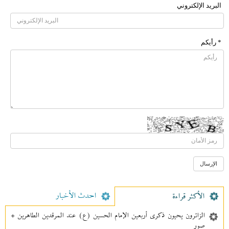
البرید الإلکتروني
* رأیکم
احدث الأخبار
الأکثر قراءة
الزائرون يحيون ذكرى أربعين الإمام الحسين (ع) عند المرقدين الطاهرين +
صور