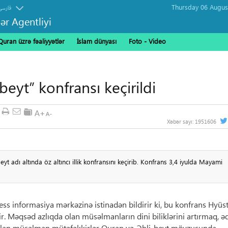
فارسی
ər Agentliyi
Quran üzrə fəaliyyətlər
İslam dünyası
Foto - Video
eyt” konfransı keçirildi
Xəbər sayı:
1951606
t adı altında öz altıncı illik konfransını keçirib. Konfrans 3,4 iyulda Mayami
s informasiya mərkəzinə istinadən bildirir ki, bu konfrans Hyüs
lir. Məqsəd azlıqda olan müsəlmanların dini biliklərini artırmaq, ə
tılan müsəlman mütəfəkkirlər Quran və Əhli-beyt mövzusunda