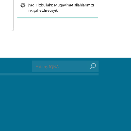
İraq Hizbullahı: Müqavimət silahlarımızı
inkişaf etdirəcəyik