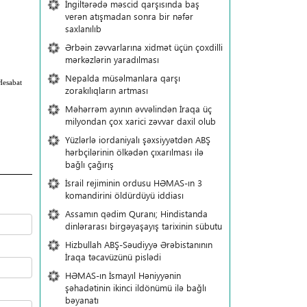
İngiltərədə məscid qarşısında baş
verən atışmadan sonra bir nəfər
saxlanılıb
Ərbəin zəvvarlarına xidmət üçün çoxdilli
mərkəzlərin yaradılması
Nepalda müsəlmanlara qarşı
Hesabat
zorakılıqların artması
Məhərrəm ayının əvvəlindən İraqa üç
milyondan çox xarici zəvvar daxil olub
Yüzlərlə iordaniyalı şəxsiyyətdən ABŞ
hərbçilərinin ölkədən çıxarılması ilə
bağlı çağırış
İsrail rejiminin ordusu HƏMAS-ın 3
komandirini öldürdüyü iddiası
Assamın qədim Quranı; Hindistanda
dinlərarası birgəyaşayış tarixinin sübutu
Hizbullah ABŞ-Səudiyyə Ərəbistanının
İraqa təcavüzünü pislədi
HƏMAS-ın İsmayıl Həniyyənin
şəhadətinin ikinci ildönümü ilə bağlı
bəyanatı