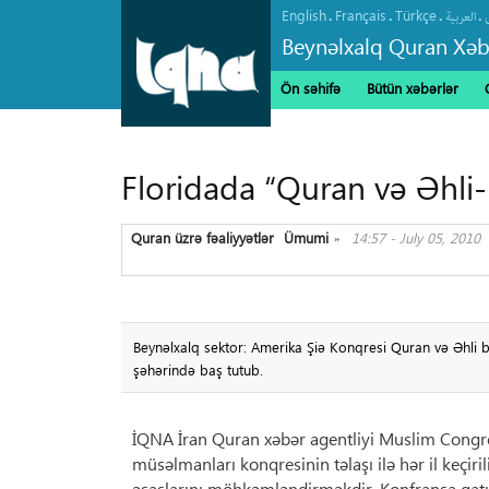
English
Français
Türkçe
.
.
.
.
العربیة
Beynəlxalq Quran Xəb
Ön səhifə
Bütün xəbərlər
Floridada “Quran və Əhli-b
Quran üzrə fəaliyyətlər
Ümumi
14:57 - July 05, 2010
»
Beynəlxalq sektor: Amerika Şiə Konqresi Quran və Əhli bey
şəhərində baş tutub.
İQNA İran Quran xəbər agentliyi Muslim Congres
müsəlmanları konqresinin təlaşı ilə hər il keçiri
əsaslarını möhkəmləndirməkdir. Konfransa qa