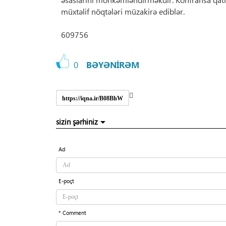
müxtəlif nöqtələri müzakirə ediblər.
609756
0
BƏYƏNİRƏM
https://iqna.ir/B08BhW
sizin şərhiniz
Ad
E-poçt
* Comment