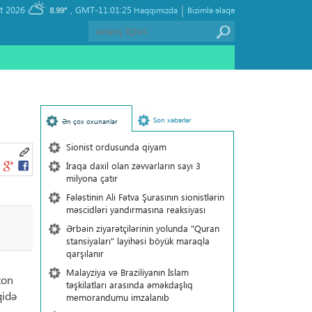
|
, Thursday 06 August 2026
GMT-11:01:25
8.99°
Haqqımızda
Bizimlə əlaqə
Son xəbərlər
Ən çox oxunanlar
Sionist ordusunda qiyam
İraqa daxil olan zəvvarların sayı 3
milyona çatır
Fələstinin Ali Fətva Şurasının sionistlərin
məscidləri yandırmasına reaksiyası
Ərbəin ziyarətçilərinin yolunda "Quran
stansiyaları" layihəsi böyük maraqla
qarşılanır
Malayziya və Braziliyanın İslam
ton
təşkilatları arasında əməkdaşlıq
qidə
memorandumu imzalanıb