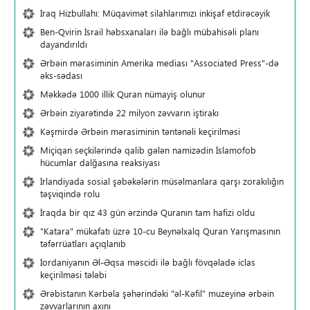
İraq Hizbullahı: Müqavimət silahlarımızı inkişaf etdirəcəyik
Ben-Qvirin İsrail həbsxanaları ilə bağlı mübahisəli planı
dayandırıldı
Ərbəin mərasiminin Amerika mediası "Associated Press"-də
əks-sədası
Məkkədə 1000 illik Quran nümayiş olunur
Ərbəin ziyarətində 22 milyon zəvvarın iştirakı
Kəşmirdə Ərbəin mərasiminin təntənəli keçirilməsi
Miçiqan seçkilərində qalib gələn namizədin İslamofob
hücumlar dalğasına reaksiyası
İrlandiyada sosial şəbəkələrin müsəlmanlara qarşı zorakılığın
təşviqində rolu
İraqda bir qız 43 gün ərzində Quranın tam hafizi oldu
"Katara" mükafatı üzrə 10-cu Beynəlxalq Quran Yarışmasının
təfərrüatları açıqlanıb
İordaniyanın Əl-Əqsa məscidi ilə bağlı fövqəladə iclas
keçirilməsi tələbi
Ərəbistanın Kərbəla şəhərindəki "əl-Kəfil" muzeyinə ərbəin
zəvvarlarının axını