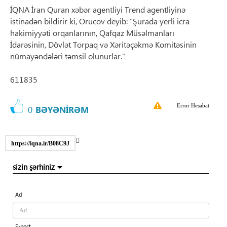
İQNA İran Quran xəbər agentliyi Trend agentliyinə
istinadən bildirir ki, Orucov deyib: “Şurada yerli icra
hakimiyyəti orqanlarının, Qafqaz Müsəlmanları
İdarəsinin, Dövlət Torpaq və Xəritəçəkmə Komitəsinin
nümayəndələri təmsil olunurlar.”
611835
Error Hesabat
0
BƏYƏNİRƏM
https://iqna.ir/B08C9J
sizin şərhiniz
Ad
E-poçt