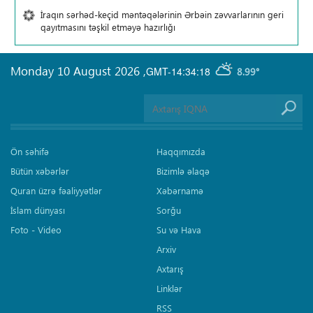
İraqın sərhəd-keçid məntəqələrinin Ərbəin zəvvarlarının geri
qayıtmasını təşkil etməyə hazırlığı
Monday 10 August 2026
,
GMT-14:34:18
8.99°
Ön səhifə
Haqqımızda
Bütün xəbərlər
Bizimlə əlaqə
Quran üzrə fəaliyyətlər
Xəbərnamə
İslam dünyası
Sorğu
Foto - Video
Su və Hava
Arxiv
Axtarış
Linklər
RSS