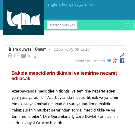
English
Français
.
.
فارسی
Desktop versiyası
باز
و
سته
ردن
İslam dünyası
Ümumi
11:33 - July 08, 2010
منو
»
Xəbər sayı:
1953329
Bakıda məscidlərin tikintisi və təmirinə nəzarət
ediləcək
Azərbaycanda məscidlərin tikintisi və təmirinə nəzarət edən
yeni şura yaradılıb. "Azərbaycanda məscid tikmək və ya təmir
etmək istəyən müvafiq sənədləri şuraya təqdim etməlidir.
Yalnız şuranın müsbət qərarından sonra, məscid tikilə və ya
təmir edilə bilər", Dini Qurumlarla İş Üzrə Dövlət Komitəsinin
sədri Hidayət Orucov bildirib.