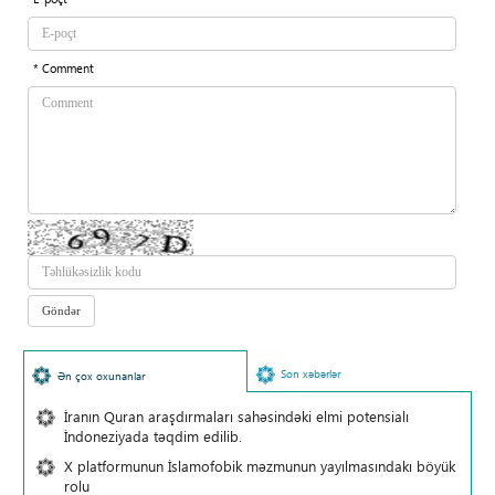
* Comment
Son xəbərlər
Ən çox oxunanlar
İranın Quran araşdırmaları sahəsindəki elmi potensialı
İndoneziyada təqdim edilib.
X platformunun İslamofobik məzmunun yayılmasındakı böyük
rolu