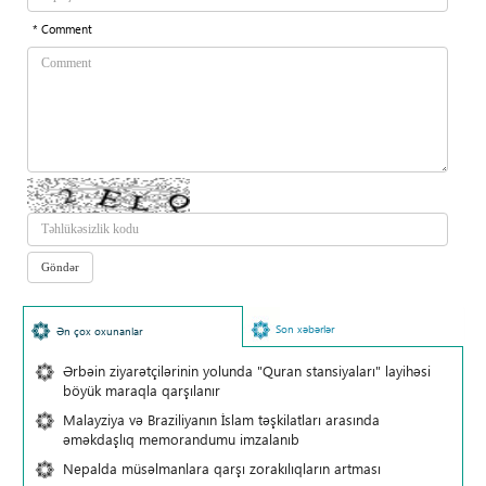
* Comment
Son xəbərlər
Ən çox oxunanlar
Ərbəin ziyarətçilərinin yolunda "Quran stansiyaları" layihəsi
böyük maraqla qarşılanır
Malayziya və Braziliyanın İslam təşkilatları arasında
əməkdaşlıq memorandumu imzalanıb
Nepalda müsəlmanlara qarşı zorakılıqların artması