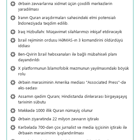
Ərbəin zəvvarlarına xidmət üçün çoxdilli mərkəzlərin
yaradılması
İranın Quran araşdırmaları sahəsindəki elmi potensialı
İndoneziyada təqdim edilib.
İraq Hizbullahı: Müqavimət silahlarımızı inkişaf etdirəcəyik
İsrail rejiminin ordusu HƏMAS-ın 3 komandirini öldürdüyü
iddiası
Ben-Qvirin İsrail həbsxanaları ilə bağlı mübahisəli planı
dayandırıldı
X platformunun İslamofobik məzmunun yayılmasındakı böyük
rolu
Ərbəin mərasiminin Amerika mediası "Associated Press"-də
əks-sədası
Assamın qədim Quranı; Hindistanda dinlərarası birgəyaşayış
tarixinin sübutu
Məkkədə 1000 illik Quran nümayiş olunur
Ərbəin ziyarətində 22 milyon zəvvarın iştirakı
Kərbəlada 700-dən çox jurnalist və media işçisinin iştirakı ilə
Ərbaəin mərasiminin işıqlandırılması