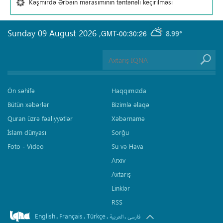
Kəşmirdə Ərbəin mərasiminin təntənəli keçirilməsi
Sunday 09 August 2026
,
GMT-00:30:26
8.99°
Ön səhifə
Haqqımızda
Bütün xəbərlər
Bizimlə əlaqə
Quran üzrə fəaliyyətlər
Xəbərnamə
İslam dünyası
Sorğu
Foto - Video
Su və Hava
Arxiv
Axtarış
Linklər
RSS
English
Français
Türkçe
.
.
.
.
فارسی
العربیة