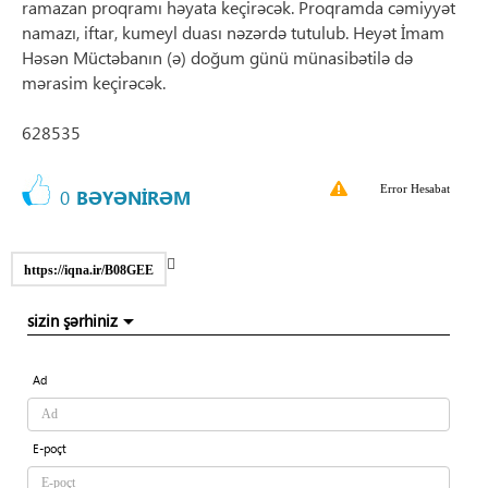
ramazan proqramı həyata keçirəcək. Proqramda cəmiyyət
namazı, iftar, kumeyl duası nəzərdə tutulub. Heyət İmam
Həsən Müctəbanın (ə) doğum günü münasibətilə də
mərasim keçirəcək.
628535
Error Hesabat
0
BƏYƏNİRƏM
https://iqna.ir/B08GEE
sizin şərhiniz
Ad
E-poçt