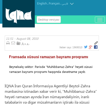
English
Français
.
.
فارسی
Desktop versiyası
باز
و
سته
ردن
11:51 - August 08, 2010
منو
Xəbər sayı:
1969010
Fransada xüsusi ramazan bayramı proqramı
Beynəlxalq sektor: Parisdə “Muhibbanuz-Zəhra” heyəti xüsusi
ramazan bayramı proqramı haqqında dəvətnamə yayıb.
İQNA İran Quran İnformasiya Agentliyi Beytol-Zahra
mənbəsinə istinadən xəbər verir ki, “Muhibbanuz-Zəhra”
heyəti ramazan ayında İran nümayəndəliyinin, iranlı
tələbələrin və digər müsəlmanların iştirakı ilə xüsusi