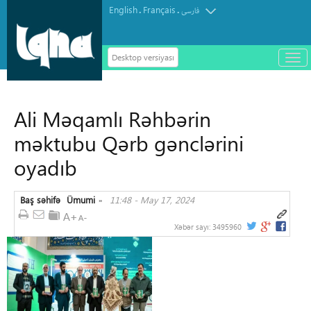
English
Français
.
.
فارسی
Desktop versiyası
باز
و
سته
ردن
Ali Məqamlı Rəhbərin
منو
məktubu Qərb gənclərini
oyadıb
Baş səhifə
Ümumi
11:48 - May 17, 2024
»
Xəbər sayı:
3495960