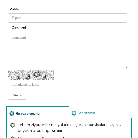
E-poçt
* Comment
Son xəbərlər
Ən çox oxunanlar
Ərbəin ziyarətçilərinin yolunda "Quran stansiyaları" layihəsi
böyük maraqla qarşılanır