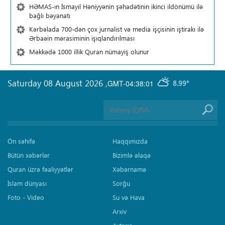
HƏMAS-ın İsmayıl Həniyyənin şəhadətinin ikinci ildönümü ilə
bağlı bəyanatı
Kərbəlada 700-dən çox jurnalist və media işçisinin iştirakı ilə
Ərbaəin mərasiminin işıqlandırılması
Məkkədə 1000 illik Quran nümayiş olunur
Saturday 08 August 2026
,
GMT-04:38:01
8.99°
Ön səhifə
Haqqımızda
Bütün xəbərlər
Bizimlə əlaqə
Quran üzrə fəaliyyətlər
Xəbərnamə
İslam dünyası
Sorğu
Foto - Video
Su və Hava
Arxiv