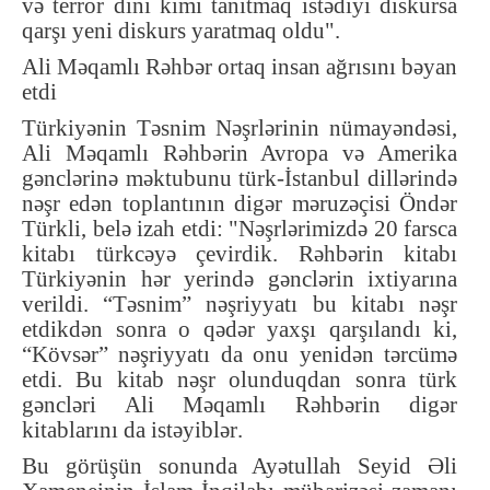
və terror dini kimi tanıtmaq istədiyi diskursa
qarşı yeni diskurs yaratmaq oldu"
.
Ali Məqamlı Rəhbər ortaq insan ağrısını bəyan
etdi
Türkiyənin Təsnim Nəşrlərinin nümayəndəsi,
Ali Məqamlı Rəhbərin Avropa və Amerika
gənclərinə məktubunu türk-İstanbul dillərində
nəşr edən toplantının digər məruzəçisi Öndər
Türkli, belə izah etdi: "Nəşrlərimizdə 20 farsca
kitabı türkcəyə çevirdik. Rəhbərin kitabı
Türkiyənin hər yerində gənclərin ixtiyarına
verildi. “Təsnim” nəşriyyatı bu kitabı nəşr
etdikdən sonra o qədər yaxşı qarşılandı ki,
“Kövsər” nəşriyyatı da onu yenidən tərcümə
etdi. Bu kitab nəşr olunduqdan sonra türk
gəncləri Ali Məqamlı Rəhbərin digər
kitablarını da istəyiblər
.
Bu görüşün sonunda Ayətullah Seyid Əli