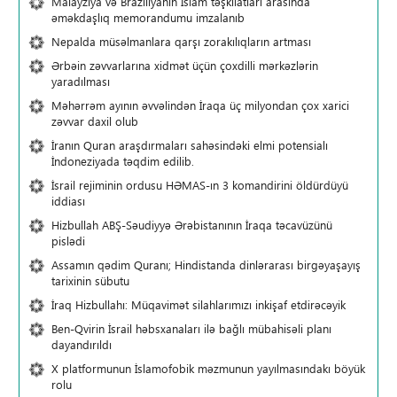
Malayziya və Braziliyanın İslam təşkilatları arasında
əməkdaşlıq memorandumu imzalanıb
Nepalda müsəlmanlara qarşı zorakılıqların artması
Ərbəin zəvvarlarına xidmət üçün çoxdilli mərkəzlərin
yaradılması
Məhərrəm ayının əvvəlindən İraqa üç milyondan çox xarici
zəvvar daxil olub
İranın Quran araşdırmaları sahəsindəki elmi potensialı
İndoneziyada təqdim edilib.
İsrail rejiminin ordusu HƏMAS-ın 3 komandirini öldürdüyü
iddiası
Hizbullah ABŞ-Səudiyyə Ərəbistanının İraqa təcavüzünü
pislədi
Assamın qədim Quranı; Hindistanda dinlərarası birgəyaşayış
tarixinin sübutu
İraq Hizbullahı: Müqavimət silahlarımızı inkişaf etdirəcəyik
Ben-Qvirin İsrail həbsxanaları ilə bağlı mübahisəli planı
dayandırıldı
X platformunun İslamofobik məzmunun yayılmasındakı böyük
rolu