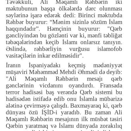
Təvəkkuli, Ali Məqamlı Rəhbərin iki
məktubunun başqa ölkələrdə dərc olunması
səylərinə işarə edərək dedi: Birinci məktubda
Rəhbər buyurur: “Mənim sizinlə sözüm İslam
haqqındadır”. Həmçinin buyurur: "Qərb
gəncliyindən bu gözlənti var ki, mənfi təbliğat
təbəqələrindən keçib İslamı onlarsız tanıyın.
Əslində, rəhbərliyin vurğusu islamofob
vasitəçilərin inkar edilməsidir".
İranın İspaniyadakı keçmiş mədəniyyət
müşaviri Məhəmməd Mehdi Əhmədi də deyib:
"Ali Məqamlı Rəhbərin mesajı qərb
gənclərinin vicdanını oyandırdı. Fransada
terror hadisəsi baş verəndə Qərb sistemi bu
hadisədən istifadə edib onu İslamla mübarizə
alətinə çevirməyə çalışdı. Baxmayaraq ki, qərb
dünyası özü İŞİD-i yaradıb. Bu zaman Ali
Məqamlı Rəhbərin mesajının ilk müsbət təsiri
Qərbin yaratmaq və İslamı dünyada zorakılıq