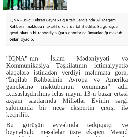
İQNA - 35-ci Tehran Beynəlxalq Kitab Sərgisində Ali Məqamlı
Rəhbərin məktubu müxtəlif ölkələrdə təhlil edilib. Bu görüşdə
qeyd olunub ki, rəhbərliyin Qərb gənclərinə ünvanladığı məktub
onları oyadıb.
"İQNA"-nın İslam Mədəniyyəti və
Kommunikasiya Təşkilatının ictimaiyyətlə
əlaqələrə istinadən verdiyi məlumata görə,
“İnqilab Rəhbərinin Avropa və Amerika
gənclərinə məktubunun oxunması” adlı
ixtisaslaşdırılmış iclas mayın 13-ü bazar ertəsi
axşam saatlarında Millətlər Evinin sərgi
salonunda bir neçə ekspertin çıxışı ilə
keçirilib.
Bu görüşün əvvəlində tədqiqatçı və
beynəlxalq məsələlər üzrə ekspert Məsud