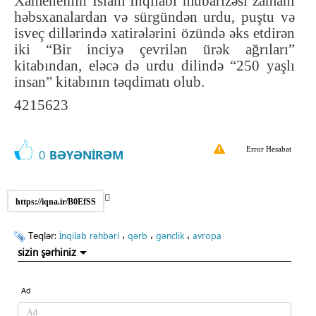
Xameneinin İslam İnqilabı mübarizəsi zamanı
həbsxanalardan və sürgündən urdu, puştu və
isveç dillərində xatirələrini özündə əks etdirən
iki “Bir inciyə çevrilən ürək ağrıları”
kitabından, eləcə də urdu dilində “250 yaşlı
insan” kitabının təqdimatı olub
.
4215623
Error Hesabat
0
BƏYƏNİRƏM
https://iqna.ir/B0EfSS
Teqlər:
،
،
،
İnqilab rəhbəri
qərb
gənclik
avropa
sizin şərhiniz
Ad