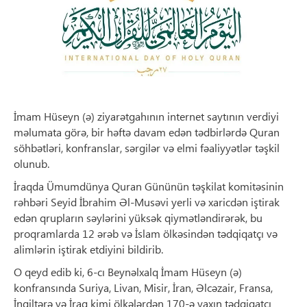
İmam Hüseyn (ə) ziyarətgahının internet saytının verdiyi
məlumata görə, bir həftə davam edən tədbirlərdə Quran
söhbətləri, konfranslar, sərgilər və elmi fəaliyyətlər təşkil
olunub.
İraqda Ümumdünya Quran Gününün təşkilat komitəsinin
rəhbəri Seyid İbrahim Əl-Musəvi yerli və xaricdən iştirak
edən qrupların səylərini yüksək qiymətləndirərək, bu
proqramlarda 12 ərəb və İslam ölkəsindən tədqiqatçı və
alimlərin iştirak etdiyini bildirib.
O qeyd edib ki, 6-cı Beynəlxalq İmam Hüseyn (ə)
konfransında Suriya, Livan, Misir, İran, Əlcəzair, Fransa,
İngiltərə və İraq kimi ölkələrdən 170-ə yaxın tədqiqatçı