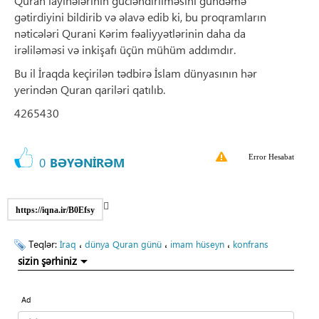
Quran layihələrinin gücləndirilməsini gündəmə
gətirdiyini bildirib və əlavə edib ki, bu proqramların
nəticələri Qurani Kərim fəaliyyətlərinin daha da
irəliləməsi və inkişafı üçün mühüm addımdır.
Bu il İraqda keçirilən tədbirə İslam dünyasının hər
yerindən Quran qariləri qatılıb.
4265430
Error Hesabat
0
BƏYƏNİRƏM
https://iqna.ir/B0Efsy
Teqlər:
،
،
،
İraq
dünya Quran günü
imam hüseyn
konfrans
sizin şərhiniz
Ad