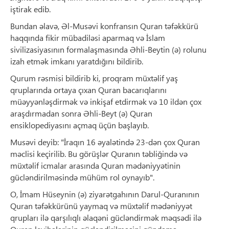
iştirak edib.
Bundan əlavə, Əl-Musəvi konfransın Quran təfəkkürü
haqqında fikir mübadiləsi aparmaq və İslam
sivilizasiyasının formalaşmasında Əhli-Beytin (ə) rolunu
izah etmək imkanı yaratdığını bildirib.
Qurum rəsmisi bildirib ki, proqram müxtəlif yaş
qruplarında ortaya çıxan Quran bacarıqlarını
müəyyənləşdirmək və inkişaf etdirmək və 10 ildən çox
araşdırmadan sonra Əhli-Beyt (ə) Quran
ensiklopediyasını açmaq üçün başlayıb.
Musəvi deyib: "İraqın 16 əyalətində 23-dən çox Quran
məclisi keçirilib. Bu görüşlər Quranın təbliğində və
müxtəlif icmalar arasında Quran mədəniyyətinin
gücləndirilməsində mühüm rol oynayıb".
O, İmam Hüseynin (ə) ziyarətgahının Darul-Quranının
Quran təfəkkürünü yaymaq və müxtəlif mədəniyyət
qrupları ilə qarşılıqlı əlaqəni gücləndirmək məqsədi ilə