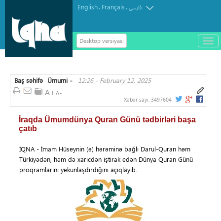
English
Français
.
.
فارسی
Desktop versiyası
باز
و
سته
ردن
Baş səhifə
Ümumi
12:26 - February 12, 2025
منو
»
Xəbər sayı:
3497604
İraqda Ümumdünya Quran Günü tədbirləri başa
çatıb
İQNA - İmam Hüseynin (ə) hərəminə bağlı Darul-Quran həm
Türkiyədən, həm də xaricdən iştirak edən Dünya Quran Günü
proqramlarını yekunlaşdırdığını açıqlayıb.