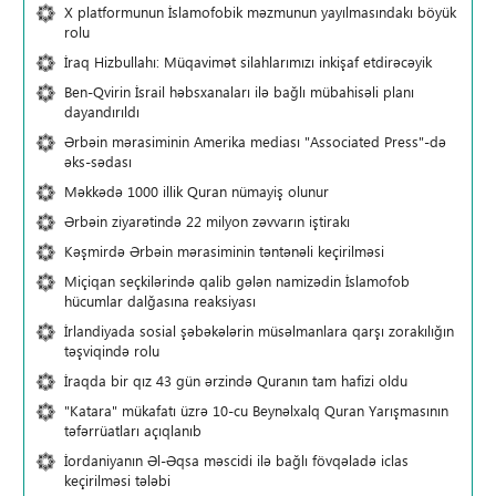
X platformunun İslamofobik məzmunun yayılmasındakı böyük
rolu
İraq Hizbullahı: Müqavimət silahlarımızı inkişaf etdirəcəyik
Ben-Qvirin İsrail həbsxanaları ilə bağlı mübahisəli planı
dayandırıldı
Ərbəin mərasiminin Amerika mediası "Associated Press"-də
əks-sədası
Məkkədə 1000 illik Quran nümayiş olunur
Ərbəin ziyarətində 22 milyon zəvvarın iştirakı
Kəşmirdə Ərbəin mərasiminin təntənəli keçirilməsi
Miçiqan seçkilərində qalib gələn namizədin İslamofob
hücumlar dalğasına reaksiyası
İrlandiyada sosial şəbəkələrin müsəlmanlara qarşı zorakılığın
təşviqində rolu
İraqda bir qız 43 gün ərzində Quranın tam hafizi oldu
"Katara" mükafatı üzrə 10-cu Beynəlxalq Quran Yarışmasının
təfərrüatları açıqlanıb
İordaniyanın Əl-Əqsa məscidi ilə bağlı fövqəladə iclas
keçirilməsi tələbi