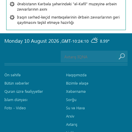
Ərəbistanın Kərbəla şəhərindəki "əl-Kəfil" muzeyinə ərbəin
zəvvarlarının axını
İraqın sərhəd-keçid məntəqələrinin Ərbəin zəvvarlarının geri
qayıtmasını təşkil etməyə hazırlığı
Monday 10 August 2026
,
GMT-10:24:10
8.99°
Ön səhifə
Haqqımızda
Bütün xəbərlər
Bizimlə əlaqə
Quran üzrə fəaliyyətlər
Xəbərnamə
İslam dünyası
Sorğu
Foto - Video
Su və Hava
Arxiv
Axtarış