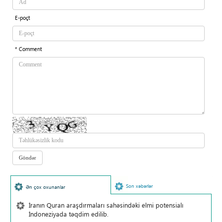
E-poçt
* Comment
Son xəbərlər
Ən çox oxunanlar
İranın Quran araşdırmaları sahəsindəki elmi potensialı
İndoneziyada təqdim edilib.