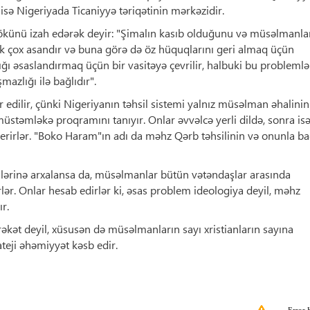
o isə Nigeriyada Ticaniyyə təriqətinin mərkəzidir.
ünü izah edərək deyir: "Şimalın kasıb olduğunu və müsəlmanla
ək çox asandır və buna görə də öz hüquqlarını geri almaq üçün
lığı əsaslandırmaq üçün bir vasitəyə çevrilir, halbuki bu problemlə
şmazlığı ilə bağlıdır".
r edilir, çünki Nigeriyanın təhsil sistemi yalnız müsəlman əhalinin
üstəmləkə proqramını tanıyır. Onlar əvvəlcə yerli dildə, sonra is
 verirlər. "Boko Haram"ın adı da məhz Qərb təhsilinin və onunla ba
ərinə arxalansa da, müsəlmanlar bütün vətəndaşlar arasında
r. Onlar hesab edirlər ki, əsas problem ideologiya deyil, məhz
r.
əkət deyil, xüsusən də müsəlmanların sayı xristianların sayına
teji əhəmiyyət kəsb edir.