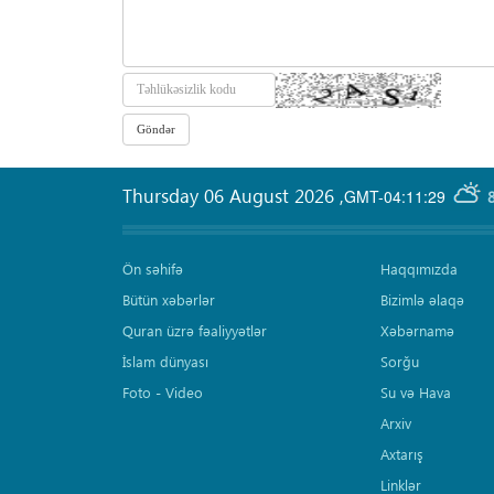
Thursday 06 August 2026
,
GMT-04:11:29
Ön səhifə
Haqqımızda
Bütün xəbərlər
Bizimlə əlaqə
Quran üzrə fəaliyyətlər
Xəbərnamə
İslam dünyası
Sorğu
Foto - Video
Su və Hava
Arxiv
Axtarış
Linklər