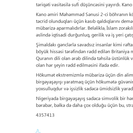
təriqəti vasitəsilə sufi düşüncəsini yayırdı. Kan
Kano əmiri Məhəmməd Sənusi 2-ci böhranın kök
təcrid olunduqları üçün kasıb qaldıqlarını dem
mübarizə aparmalıdırlar. Beləliklə, İslam zorakı
əslində iqtisadi durğunluq, gerilik və iş yeri çatı
Şimaldakı gənclərlə savadsız insanlar kimi rəfta
böyük hissəsi tərəfindən rədd edilən Britaniya m
Quranın dili olan ərəb dilində təhsilə üstünlük
olan hər şeyin rədd edilməsini ifadə edir.
Hökumət ekstremizmlə mübarizə üçün din aliml
birgəyaşayışı yaratmaq üçün hökumətə güvənirlə
yoxsulluqdur və işsizlik sadəcə ümidsizlik yaradı
Nigeriyada birgəyaşayış sadəcə simvolik bir hər
bərabər, bəlkə də daha çox olduğu üçün bu, stra
4357413