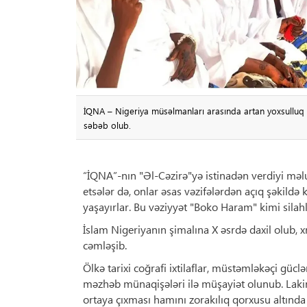
İQNA – Nigeriya müsəlmanları arasında artan yoxsulluq v
səbəb olub.
“İQNA”-nın "Əl-Cəzirə"yə istinadən verdiyi məl
etsələr də, onlar əsas vəzifələrdən açıq şəkildə 
yaşayırlar. Bu vəziyyət "Boko Haram" kimi silah
İslam Nigeriyanın şimalına X əsrdə daxil olub, xr
cəmləşib.
Ölkə tarixi coğrafi ixtilaflar, müstəmləkəçi g
məzhəb münaqişələri ilə müşayiət olunub. Lakin 
ortaya çıxması hamını zorakılıq qorxusu altınd