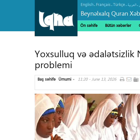
English
Français
Türkçe
.
.
.
.
العربیة
Beynəlxalq Quran Xəb
Ön səhifə
Bütün xəbərlər
Yoxsulluq və ədalətsizlik
problemi
Baş səhifə
Ümumi
11:20 - June 13, 2026
»