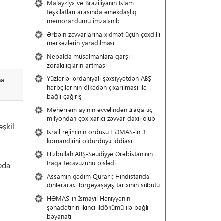
Malayziya və Braziliyanın İslam
təşkilatları arasında əməkdaşlıq
memorandumu imzalanıb
Ərbəin zəvvarlarına xidmət üçün çoxdilli
mərkəzlərin yaradılması
Nepalda müsəlmanlara qarşı
zorakılıqların artması
Yüzlərlə iordaniyalı şəxsiyyətdən ABŞ
na
hərbçilərinin ölkədən çıxarılması ilə
bağlı çağırış
Məhərrəm ayının əvvəlindən İraqa üç
milyondan çox xarici zəvvar daxil olub
əşkil
İsrail rejiminin ordusu HƏMAS-ın 3
komandirini öldürdüyü iddiası
Hizbullah ABŞ-Səudiyyə Ərəbistanının
İraqa təcavüzünü pislədi
ubda
Assamın qədim Quranı; Hindistanda
dinlərarası birgəyaşayış tarixinin sübutu
HƏMAS-ın İsmayıl Həniyyənin
şəhadətinin ikinci ildönümü ilə bağlı
bəyanatı