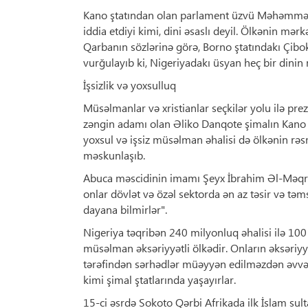
Kano ştatından olan parlament üzvü Məhəmməd Q
iddia etdiyi kimi, dini əsaslı deyil. Ölkənin mər
Qarbanın sözlərinə görə, Borno ştatındakı Çibok
vurğulayıb ki, Nigeriyadakı üsyan heç bir dinin
İşsizlik və yoxsulluq
Müsəlmanlar və xristianlar seçkilər yolu ilə pre
zəngin adamı olan Əliko Danqote şimalın Kano
yoxsul və işsiz müsəlman əhalisi də ölkənin rəsmi
məskunlaşıb.
Abuca məscidinin imamı Şeyx İbrahim Əl-Məqri d
onlar dövlət və özəl sektorda ən az təsir və təms
dayana bilmirlər".
Nigeriya təqribən 240 milyonluq əhalisi ilə 1
müsəlman əksəriyyətli ölkədir. Onların əksəri
tərəfindən sərhədlər müəyyən edilməzdən əvvəl 
kimi şimal ştatlarında yaşayırlar.
15-ci əsrdə Sokoto Qərbi Afrikada ilk İslam sulta