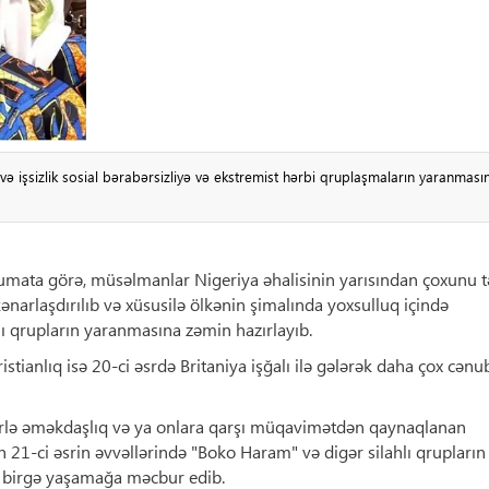
ə işsizlik sosial bərabərsizliyə və ekstremist hərbi qruplaşmaların yaranması
umata görə, müsəlmanlar Nigeriya əhalisinin yarısından çoxunu t
kənarlaşdırılıb və xüsusilə ölkənin şimalında yoxsulluq içində
lı qrupların yaranmasına zəmin hazırlayıb.
istianlıq isə 20-ci əsrdə Britaniya işğalı ilə gələrək daha çox cən
üclərlə əməkdaşlıq və ya onlara qarşı müqavimətdən qaynaqlanan
21-ci əsrin əvvəllərində "Boko Haram" və digər silahlı qrupların
a birgə yaşamağa məcbur edib.