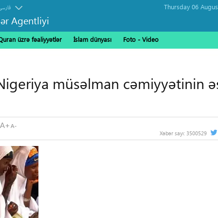
فارسی
ər Agentliyi
Quran üzrə fəaliyyətlər
İslam dünyası
Foto - Video
 Nigeriya müsəlman cəmiyyətinin ə
Xəbər sayı:
3500529