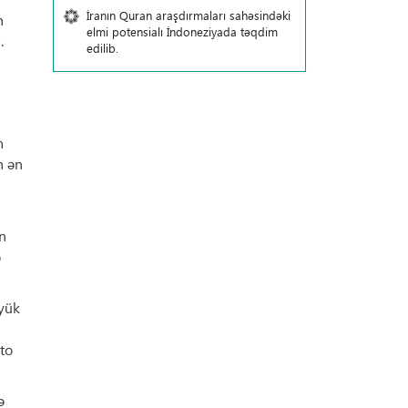
İranın Quran araşdırmaları sahəsindəki
n
elmi potensialı İndoneziyada təqdim
.
edilib.
n
n ən
n
ə
öyük
to
ə