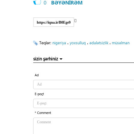
0
BƏYƏNİRƏM
https://iqna.ir/B0Ege9
Teqlər:
،
،
،
nigeriya
yoxsulluq
ədalətsizlik
müsəlman
sizin şərhiniz
Ad
E-poçt
* Comment