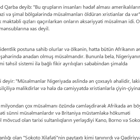
arba deyib: "Bu qrupların insanları hədəf alması amerikalıları
kəzi və şimal bölgələrində müsəlmanları öldürən xristianlar da var"
 məktəbli qızları qaçırılarkən onların əksəriyyəti müsəlman idi. O
 mənsublarına xas deyil.
zidentlik postuna sahib olurlar və ölkənin, hətta bütün Afrikanın ə
 şəhərində anadan olmuş müsəlmandır. Bununla belə, Nigeriyanı
 təhsil sistemi ilə bağlı fikir ayrılıqları səbəbindən şimalda
eyir: "Müsəlmanlar Nigeriyada əslində ən çoxsaylı əhalidir, laki
ilçiliyə malikdirlər və hələ də cəmiyyətdə xristianlarla çiyin-çiyin
00 milyondan çox müsəlmanı özündə cəmləşdirərək Afrikada ən b
yyəti sünni müsəlmanlardır və Britaniya müstəmləkə hökuməti
mövcud olan tarixi sultanlıqların yerləşdiyi Kano, Borno və Soko
nlığı olan "Sokoto Xilafəti"nin paytaxtı kimi tanınırdı və Qadiriyy