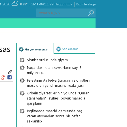
|
, Thursday 06 August 2026
GMT-04:11:29
8.99°
Haqqımızda
Bizimlə əlaqə
sas
Son xəbərlər
Ən çox oxunanlar
Sionist ordusunda qiyam
İraqa daxil olan zəvvarların sayı 3
milyona çatır
Fələstinin Ali Fətva Şurasının sionistlərin
məscidləri yandırmasına reaksiyası
Ərbəin ziyarətçilərinin yolunda "Quran
stansiyaları" layihəsi böyük maraqla
qarşılanır
İngiltərədə məscid qarşısında baş
verən atışmadan sonra bir nəfər
saxlanılıb