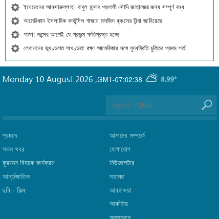
ইয়েমেনের আনসারুল্লাহ: বাবুল মান্দাব প্রণালী সৌদি জাহাজের জন্য সম্পূর্ণ বন্ধ
আমেরিকান ইসলামিক কাউন্সিল গাজায় মসজিদ ধ্বংসের নিন্দা জানিয়েছে
গাজা: জন্মের আগেই যে প্রজন্ম ক্ষতিগ্রস্ত হচ্ছে
লেবাননের ভূখণ্ডগত অখণ্ডতা রক্ষা আমেরিকার সঙ্গে যুদ্ধবিরতি চুক্তির প্রথম শর্ত
Monday 10 August 2026
,
GMT-07:02:38
8.99°
প্রচ্ছদ
আমাদের সম্পর্কে
সকল খবর
যোগাযোগ
কুরআন বিষয়ক কার্যক্রম
নিউজলেটার
আর্ন্তজাতিক
মতামত
ছবি‎ - ফিল্ম
আবহাওয়া
আর্কাইভ
অনুসন্ধান