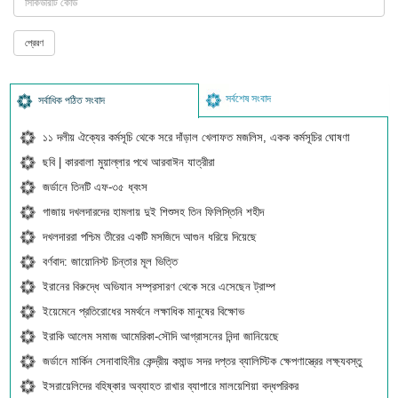
সর্বশেষ সংবাদ
সর্বাধিক পঠিত সংবাদ
১১ দলীয় ঐক্যের কর্মসূচি থেকে সরে দাঁড়াল খেলাফত মজলিস, একক কর্মসূচির ঘোষণা
ছবি | কারবালা মুয়াল্লার পথে আরবাঈন যাত্রীরা
জর্ডানে তিনটি এফ-৩৫ ধ্বংস
গাজায় দখলদারদের হামলায় দুই শিশুসহ তিন ফিলিস্তিনি শহীদ
দখলদাররা পশ্চিম তীরের একটি মসজিদে আগুন ধরিয়ে দিয়েছে
বর্ণবাদ: জায়োনিস্ট চিন্তার মূল ভিত্তি
ইরানের বিরুদ্ধে অভিযান সম্প্রসারণ থেকে সরে এসেছেন ট্রাম্প
ইয়েমেনে প্রতিরোধের সমর্থনে লক্ষাধিক মানুষের বিক্ষোভ
ইরাকি আলেম সমাজ আমেরিকা-সৌদি আগ্রাসনের নিন্দা জানিয়েছে
জর্ডানে মার্কিন সেনাবাহিনীর কেন্দ্রীয় কমান্ড সদর দপ্তর ব্যালিস্টিক ক্ষেপণাস্ত্রের লক্ষ্যবস্তু
ইসরায়েলিদের বহিষ্কার অব্যাহত রাখার ব্যাপারে মালয়েশিয়া বদ্ধপরিকর