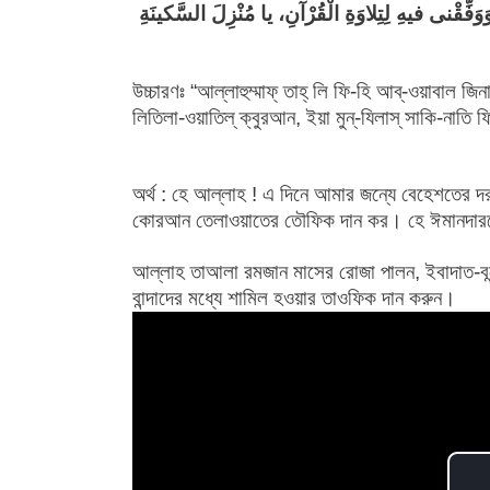
اَللّـهُمَّ افْتَحْ لی فیهِ اَبْوابَ الْجِنانِ، وَاَغْلِقْ عَ
উচ্চারণঃ “আল্লাহুম্মাফ্ তাহ্ লি ফি-হি আব্-ওয়াবাল জিন
লিতিলা-ওয়াতিল্ ক্বুরআন, ইয়া মুন্-যিলাস্ সাকি-নাতি ফি
অর্থ : হে আল্লাহ ! এ দিনে আমার জন্যে বেহেশতের 
কোরআন তেলাওয়াতের তৌফিক দান কর। হে ঈমানদারদের
আল্লাহ তাআলা রমজান মাসের রোজা পালন, ইবাদাত-বন্দ
বান্দাদের মধ্যে শামিল হওয়ার তাওফিক দান করুন।