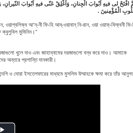
نّی فیهِ اَبْوابَ النّیرانِ، وَوَفِّقْنی فیهِ لِتِلاوَةِ الْقُرْآنِ، یا مُنْزِلَ السّ
فى قُلُوبِ الْمُؤْم
ান, ওয়াগ্বলিক্ব আ’ন্-নী ফি-হি আব্-ওয়াবান্ নি-রান, ওয়া ওয়াফ্-ফিক্বনী ফি-
 ক্বুলুবিল মুমিনিন।”
দরজাগুলো খুলে দাও এবং জাহান্নামের দরজাগুলো বন্ধ করে দাও। আমাকে
 অন্তরে প্রশান্তি দানকারী।
েগি ও দোয়া ইসতেগফারের মাধ্যমে মুসলিম উম্মাহকে ক্ষমা করে তাঁর আনুগ