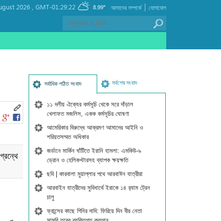
|
ugust 2026 ,
GMT-01:29:22
8.99°
আমাদের সম্পর্কে
যোগাযোগ
সর্বশেষ সংবাদ
সর্বাধিক পঠিত সংবাদ
১১ দলীয় ঐক্যের কর্মসূচি থেকে সরে দাঁড়াল
খেলাফত মজলিস, একক কর্মসূচির ঘোষণা
আমেরিকার বিরুদ্ধে আক্রমণ আমাদের আইনি ও
শরিয়তসম্মত অধিকার
জর্ডানে মার্কিন ঘাঁটিতে ইরানি হামলা: এমকিউ-৯
্রন্থে
ড্রোন ও হেলিকপ্টারসহ ব্যাপক ক্ষয়ক্ষতি
ছবি | কারবালা মুয়াল্লার পথে আরবাঈন যাত্রীরা
আরবাইন যাত্রীদের সুবিধার্থে ইরাকে ১৪ র‍্যাম ট্রেন
চালু
ফ্রান্সের কাছে গিনির দাবি: ফিরিয়ে দিন বীর নেতা
সামুরি তুরের ব্যক্তিগত কুরআন