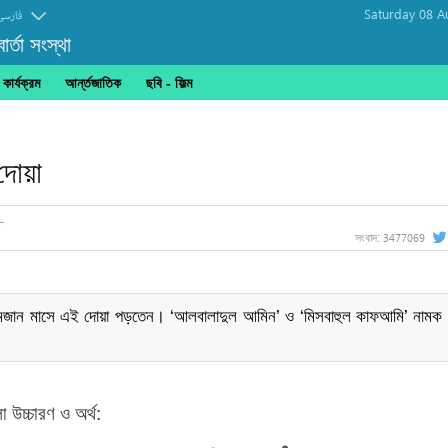
Saturday 08 A
فارسی
র্তা সংস্থা
ার্যক্রম
আর্ন্তজাতিক
ছবি‎ - ফিল্ম
দোয়া
3477069
সংবাদ:
া) রমজান মাসে এই দোয়া পড়তেন। ‘আলবালাদুল আমিন’ ও ‘মিসবাহুল কাফআমি’ নামক গ
উচ্চারণ ও অর্থ: