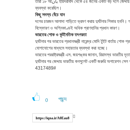
তারা ১৮ আبان হায়দরাবাদ থেকে ৫৪ জনের একটি বড় দলে জেদ্দায় পৌঁছান। ব্যক্তিগত ট্রাভেল এজেন্সি Fly Zone এবং Makkah Hajj তাদের ওমরাহ যাত্রার
ব্যবস্থা করেছিল।
কিছু সদস্য বেঁচে যান
দলের চারজন আলাদা গাড়িতে ভ্রমণ করায় দুর্ঘটনার শিকার হননি। আ
বিস্ফোরণ ও অগ্নিকাণ্ডই অধিক প্রাণহানির প্রধান কারণ।
ভারতের শোক ও কূটনৈতিক তৎপরতা
দুর্ঘটনার পর ভারতের প্রধানমন্ত্রী নারেন্দ্র মোদি টুইট বার্তায় শ
যোগাযোগের মাধ্যমে সহায়তার ব্যবস্থা করা হচ্ছে।
ভারতের পররাষ্ট্রমন্ত্রী এস. জয়শঙ্কর জানান, রিয়াদস্থ ভারতী
দুর্ঘটনার পর জেদ্দায় ভারতীয় কনসুলেট একটি জরুরি অপারেশন সেল গ
4317489#
পছন্দ
0
https://iqna.ir/A0Eau8