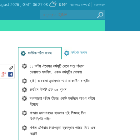
|
ugust 2026 ,
GMT-06:27:08
8.99°
আমাদের সম্পর্কে
যোগাযোগ
সর্বশেষ সংবাদ
সর্বাধিক পঠিত সংবাদ
১১ দলীয় ঐক্যের কর্মসূচি থেকে সরে দাঁড়াল
খেলাফত মজলিস, একক কর্মসূচির ঘোষণা
ছবি | কারবালা মুয়াল্লার পথে আরবাঈন যাত্রীরা
জর্ডানে তিনটি এফ-৩৫ ধ্বংস
দখলদাররা পশ্চিম তীরের একটি মসজিদে আগুন ধরিয়ে
দিয়েছে
গাজায় দখলদারদের হামলায় দুই শিশুসহ তিন
ফিলিস্তিনি শহীদ
পশ্চিম এশিয়ায় নিরাপত্তা ব্যবস্থার পরিচয় নিয়ে এক
লড়াই