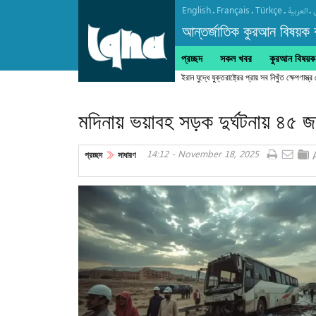
English
Français
Türkçe
.
.
.
.
العربیة
আন্তর্জাতিক কুরআন বিষয়ক বা
প্রচ্ছদ
সকল খবর
কুরআন বিষয়ক ক
মদিনায় ভয়াবহ সড়ক দুর্ঘটনায় ৪৫ জ
14:12 - November 18, 2025
প্রচ্ছদ
সাধারণ