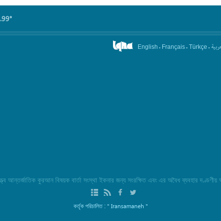
.99°
.
.
.
عربیة
English
Français
Türkçe
্ব আন্তর্জাতিক কুরআন বিষয়ক বার্তা সংস্থা ইকনার জন্য সংরক্ষিত এবং এর অবৈধ ব্যবহার দণ্ডণীয়
" Iransamaneh "
কর্তৃক পরিচালিত :