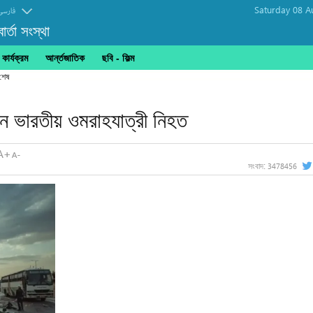
Saturday 08 A
فارسی
র্তা সংস্থা
ার্যক্রম
আর্ন্তজাতিক
ছবি‎ - ফিল্ম
ন ভারতীয় ওমরাহযাত্রী নিহত
3478456
সংবাদ: