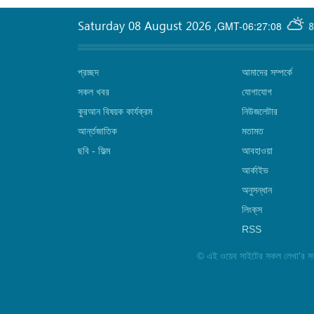
Saturday 08 August 2026
,
GMT-06:27:08
8
প্রচ্ছদ
আমাদের সম্পর্কে
সকল খবর
যোগাযোগ
কুরআন বিষয়ক কার্যক্রম
নিউজলেটার
আর্ন্তজাতিক
মতামত
ছবি‎ - ফিল্ম
আবহাওয়া
আর্কাইভ
অনুসন্ধান
লিংক্‌স
RSS
©
এই ওয়েব সাইটের সকল লেখা'র সত্ত