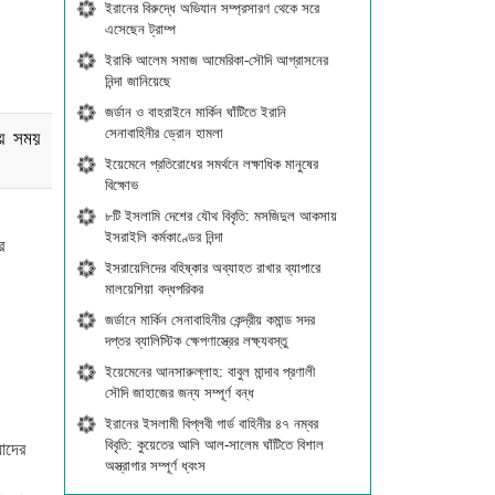
ইরানের বিরুদ্ধে অভিযান সম্প্রসারণ থেকে সরে
এসেছেন ট্রাম্প
ইরাকি আলেম সমাজ আমেরিকা-সৌদি আগ্রাসনের
নিন্দা জানিয়েছে
জর্ডান ও বাহরাইনে মার্কিন ঘাঁটিতে ইরানি
সেনাবাহিনীর ড্রোন হামলা
ীয় সময়
ইয়েমেনে প্রতিরোধের সমর্থনে লক্ষাধিক মানুষের
বিক্ষোভ
৮টি ইসলামি দেশের যৌথ বিবৃতি: মসজিদুল আকসায়
ইসরাইলি কর্মকাণ্ডের নিন্দা
র
ইসরায়েলিদের বহিষ্কার অব্যাহত রাখার ব্যাপারে
মালয়েশিয়া বদ্ধপরিকর
জর্ডানে মার্কিন সেনাবাহিনীর কেন্দ্রীয় কমান্ড সদর
দপ্তর ব্যালিস্টিক ক্ষেপণাস্ত্রের লক্ষ্যবস্তু
ইয়েমেনের আনসারুল্লাহ: বাবুল মান্দাব প্রণালী
সৌদি জাহাজের জন্য সম্পূর্ণ বন্ধ
ইরানের ইসলামী বিপ্লবী গার্ড বাহিনীর ৪৭ নম্বর
বিবৃতি: কুয়েতের আলি আল-সালেম ঘাঁটিতে বিশাল
যাদের
অস্ত্রাগার সম্পূর্ণ ধ্বংস