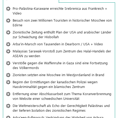
Pro-Palästina-Karawane erreichte Srebrenica aus Frankreich +
Video
Besuch von zwei Millionen Touristen in historischer Moschee von
Edirne
Zionistische Zeitung enthüllt Plan der USA und arabischer Länder
zur Schwächung der Hisbollah
Arba'in-Marsch von Tausenden in Dearborn / USA + Video
Malaysias Sarawak-Vorstoß zum Zentrum des Halal-Handels der
ASEAN zu werden
Verstöße gegen die Waffenruhe in Gaza sind eine Fortsetzung
des Völkermords
Zionisten setzten eine Moschee im Westjordanland in Brand
Beginn der Ermittlungen der kanadischen Polizei wegen
Hasskriminalität gegen ein Islamisches Zentrum
Entfernung einer Abschlussarbeit zum Thema Koranverbrennung
von Website einer schwedischen Universität
Die Weltmeisterschaft als Echo der Gerechtigkeit Palästinas und
der tieferen Isolation des zionistischen Regimes
Arba'een-Fußmarsch: Verkündung der Wahrheit von Ashura