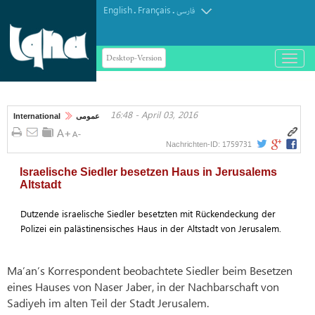
English
Français
.
.
فارسی
Desktop-Version
باز
و
بسته
کردن
16:48 - April 03, 2016
منو
International
عمومی
1759731
Nachrichten-ID:
Israelische Siedler besetzen Haus in Jerusalems
Altstadt
Dutzende israelische Siedler besetzten mit Rückendeckung der
Polizei ein palästinensisches Haus in der Altstadt von Jerusalem.
Ma’an’s Korrespondent beobachtete Siedler beim Besetzen
eines Hauses von Naser Jaber, in der Nachbarschaft von
Sadiyeh im alten Teil der Stadt Jerusalem.