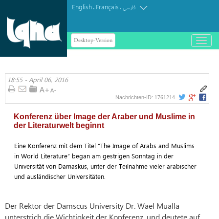
English
Français
.
.
فارسی
Desktop-Version
باز
و
بسته
کردن
18:55 - April 06, 2016
منو
1761214
Nachrichten-ID:
Konferenz über Image der Araber und Muslime in
der Literaturwelt beginnt
Eine Konferenz mit dem Titel “The Image of Arabs and Muslims
in World Literature” began am gestrigen Sonntag in der
Universität von Damaskus, unter der Teilnahme vieler arabischer
und ausländischer Universitäten.
Der Rektor der Damscus University Dr. Wael Mualla
unterstrich die Wichtigkeit der Konferenz, und deutete auf