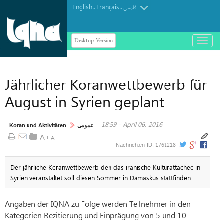
English
Français
.
.
فارسی
Desktop-Version
باز
و
بسته
کردن
Jährlicher Koranwettbewerb für
منو
August in Syrien geplant
18:59 - April 06, 2016
Koran und Aktivitäten
عمومی
1761218
Nachrichten-ID:
Der jährliche Koranwettbewerb den das iranische Kulturattachee in
Syrien veranstaltet soll diesen Sommer in Damaskus stattfinden.
Angaben der IQNA zu Folge werden Teilnehmer in den
Kategorien Rezitierung und Einprägung von 5 und 10