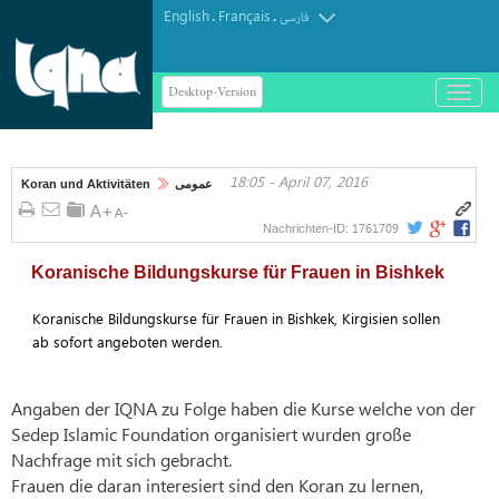
English
Français
.
.
فارسی
Desktop-Version
باز
و
بسته
کردن
18:05 - April 07, 2016
منو
Koran und Aktivitäten
عمومی
1761709
Nachrichten-ID:
Koranische Bildungskurse für Frauen in Bishkek
Koranische Bildungskurse für Frauen in Bishkek, Kirgisien sollen
ab sofort angeboten werden.
Angaben der IQNA zu Folge haben die Kurse welche von der
Sedep Islamic Foundation organisiert wurden große
Nachfrage mit sich gebracht.
Frauen die daran interesiert sind den Koran zu lernen,