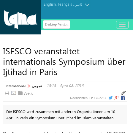
English
Français
.
.
فارسی
Desktop-Version
باز
و
بسته
کردن
ISESCO veranstaltet
منو
internationals Symposium über
Ijtihad in Paris
18:18 - April 08, 2016
International
عمومی
1762237
Nachrichten-ID:
Die ISESCO wird zusammen mit anderen Organisationen am 10
April in Paris ein Symposium über Ijtihad im Islam veranstalten.