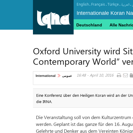
English
Français
Türkçe
.
.
.
.
العربیة
Internationale Koran N
Deutschland
Alle Nachri
Oxford University wird S
Contemporary World” ver
16:48 - April 10, 2016
International
عمومی
Eine Konferenz über den Heiligen Koran wird an der Univ
die IRNA.
Die Veranstaltung soll von dem Kulturzentrum 
werden. Geplant ist das ganze für den 16. Augu
Gelehrte und Denker aus dem Vereinten Königr