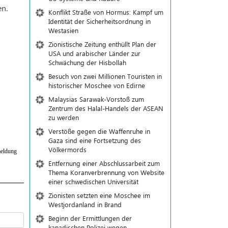
en.
Konflikt Straße von Hormus: Kampf um
Identität der Sicherheitsordnung in
Westasien
Zionistische Zeitung enthüllt Plan der
USA und arabischer Länder zur
Schwächung der Hisbollah
Besuch von zwei Millionen Touristen in
historischer Moschee von Edirne
Malaysias Sarawak-Vorstoß zum
Zentrum des Halal-Handels der ASEAN
zu werden
Verstöße gegen die Waffenruhe in
Gaza sind eine Fortsetzung des
Völkermords
eldung
Entfernung einer Abschlussarbeit zum
Thema Koranverbrennung von Website
einer schwedischen Universität
Zionisten setzten eine Moschee im
Westjordanland in Brand
Beginn der Ermittlungen der
kanadischen Polizei wegen