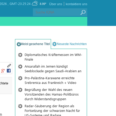
|
 2026 ,
GMT-23:25:24
8.99°
Über uns
kontaktiere uns
Meist gesehene Titel
Neueste Nachrichten
Diplomatisches Kräftemessen im WM-
Finale
Ansarallah im Jemen kündigt
Seeblockade gegen Saudi-Arabien an
Pro-Palästina-Karawane erreichte
Srebrenica aus Frankreich + Video
chtete
Begrüßung der Wahl des neuen
Vorsitzenden des Hamas-Politbüros
durch Widerstandsgruppen
Radar-Säuberung der Region als
Fortsetzung der schwarzen Nacht für
en
US-Systeme und Radare