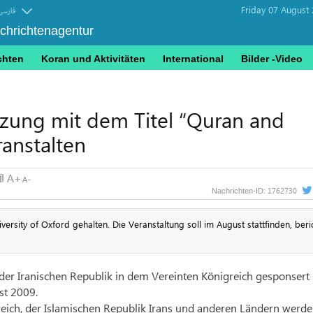
Friday 07 August
فارسی
achrichtenagentur
chten
Koran und Aktivitäten
International
Bilder -Video
itzung mit dem Titel “Quran and
anstalten
1762730
Nachrichten-ID:
ersity of Oxford gehalten. Die Veranstaltung soll im August stattfinden, beri
der Iranischen Republik in dem Vereinten Königreich gesponsert
st 2009.
eich, der Islamischen Republik Irans und anderen Ländern werd