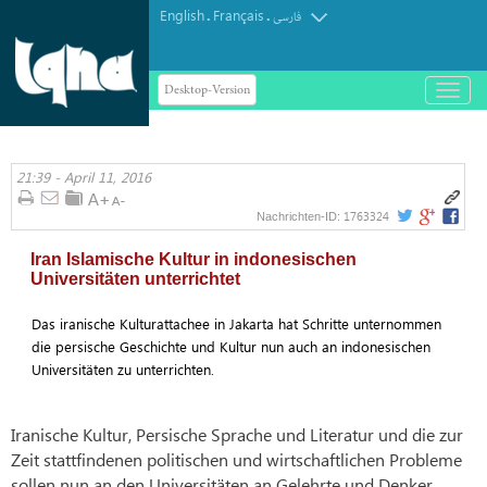
English
Français
.
.
فارسی
Desktop-Version
باز
و
بسته
کردن
21:39 - April 11, 2016
منو
1763324
Nachrichten-ID:
Iran Islamische Kultur in indonesischen
Universitäten unterrichtet
Das iranische Kulturattachee in Jakarta hat Schritte unternommen
die persische Geschichte und Kultur nun auch an indonesischen
Universitäten zu unterrichten.
Iranische Kultur, Persische Sprache und Literatur und die zur
Zeit stattfindenen politischen und wirtschaftlichen Probleme
sollen nun an den Universitäten an Gelehrte und Denker