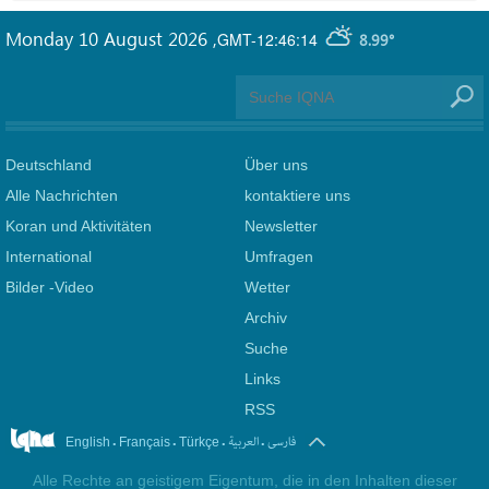
Monday 10 August 2026
,
GMT-12:46:14
8.99°
Deutschland
Über uns
Alle Nachrichten
kontaktiere uns
Koran und Aktivitäten
Newsletter
International
Umfragen
Bilder -Video
Wetter
Archiv
Suche
Links
RSS
.
.
.
.
فارسی
العربیة
English
Français
Türkçe
Alle Rechte an geistigem Eigentum, die in den Inhalten dieser