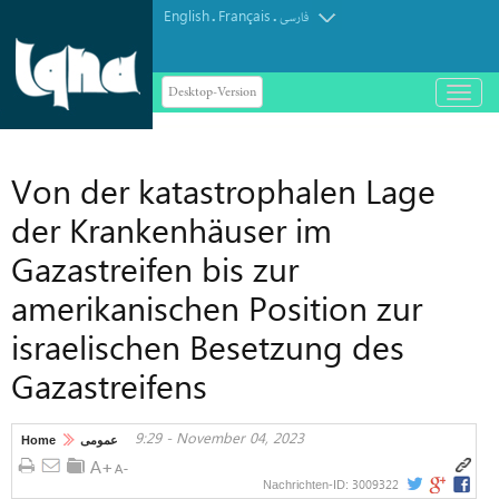
English
Français
.
.
فارسی
Desktop-Version
باز
و
بسته
کردن
Von der katastrophalen Lage
منو
der Krankenhäuser im
Gazastreifen bis zur
amerikanischen Position zur
israelischen Besetzung des
Gazastreifens
9:29 - November 04, 2023
Home
عمومی
3009322
Nachrichten-ID: