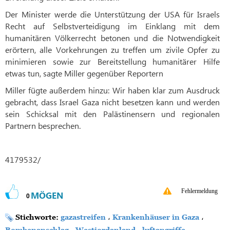
Der Minister werde die Unterstützung der USA für Israels
Recht auf Selbstverteidigung im Einklang mit dem
humanitären Völkerrecht betonen und die Notwendigkeit
erörtern, alle Vorkehrungen zu treffen um zivile Opfer zu
minimieren sowie zur Bereitstellung humanitärer Hilfe
etwas tun, sagte Miller gegenüber Reportern
Miller fügte außerdem hinzu: Wir haben klar zum Ausdruck
gebracht, dass Israel Gaza nicht besetzen kann und werden
sein Schicksal mit den Palästinensern und regionalen
Partnern besprechen.
4179532/
Fehlermeldung
MÖGEN
0
Stichworte:
gazastreifen
،
Krankenhäuser in Gaza
،
Bombenanschlag
،
Westjordanland
،
luftangriffe