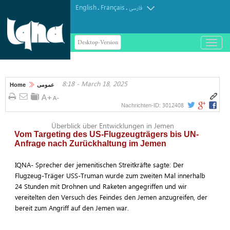
English
Français
.
.
فارسی
Desktop-Version
باز
و
بسته
کردن
8:18 - March 18, 2025
منو
Home
عمومی
3012408
Nachrichten-ID:
Überblick über Entwicklungen in Jemen
Vom Targeting des US-Flugzeugträgers bis UN-
Anfrage nach Zurückhaltung im Jemen
IQNA- Sprecher der jemenitischen Streitkräfte sagte: Der
Flugzeug-Träger USS-Truman wurde zum zweiten Mal innerhalb
24 Stunden mit Drohnen und Raketen angegriffen und wir
vereitelten den Versuch des Feindes den Jemen anzugreifen, der
bereit zum Angriff auf den Jemen war.