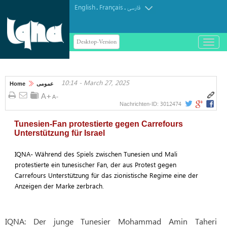
English
Français
.
.
فارسی
Desktop-Version
باز
و
بسته
کردن
10:14 - March 27, 2025
منو
Home
عمومی
3012474
Nachrichten-ID:
Tunesien-Fan protestierte gegen Carrefours
Unterstützung für Israel
IQNA- Während des Spiels zwischen Tunesien und Mali
protestierte ein tunesischer Fan, der aus Protest gegen
Carrefours Unterstützung für das zionistische Regime eine der
Anzeigen der Marke zerbrach.
IQNA: Der junge Tunesier Mohammad Amin Taheri