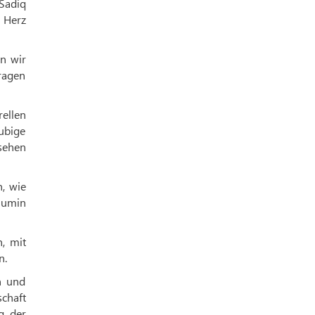
 Sadiq
 Herz
en wir
ragen
rellen
ubige
sehen
, wie
Mumin
, mit
n.
n und
schaft
g der