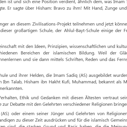
en ist und sich eine Position verdient, ähnlich dem, was Imam
agte. Er sagte über Hisham: Bravo zu ihm! Mit Hand, Zunge und
ger an diesem Zivilisations-Projekt teilnehmen und jetzt könn
dieser großartigen Schule, der Ahlul-Bayt-Schule einige der F
inschaft mit den Ideen, Prinzipien, wissenschaftlichen und kultu
hiedenen Bereichen der islamischen Bildung. Weil der Glä
ennenlernen und sie dann mittels Schriften, Reden und das Fern
hule und ihrer Helden, die Imam Sadiq (AS) ausgebildet wurden
Aban Ibn Talab, Hisham ibn Hakht Kufi, Muhammad, bekannt als 
anerkannten.
rhalten, Ethik und Gedanken mit diesen Ältesten vertraut sein
 zur Debatte mit den Gelehrten verschiedener Religionen bringe
 (AS) oder einem seiner Jünger und Gelehrten von Religione
ndiqen zu dieser Zeit ausdrücken und für die islamisch Gemein
ten sind, die starken Grund und Basis haben, die die Meinun