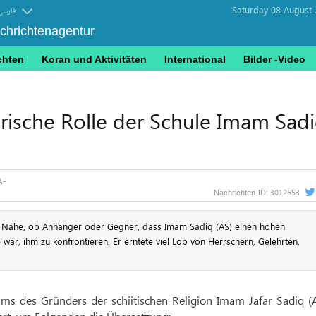
Saturday 08 August 
فارسی
achrichtenagentur
chten
Koran und Aktivitäten
International
Bilder -Video
ische Rolle der Schule Imam Sad
3012653
Nachrichten-ID:
r Nähe, ob Anhänger oder Gegner, dass Imam Sadiq (AS) einen hohen
war, ihm zu konfrontieren. Er erntete viel Lob von Herrschern, Gelehrten,
ums des Gründers der schiitischen Religion Imam Jafar Sadiq (A