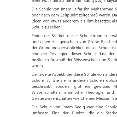
einer Notiz die Schule Imam Sadiq (AS) analys
Die Schule von Imam Ja'far Ibn Muhammad Sad
oder nach dem Zeitpunkt zeitgemäß waren. Das
Ideen von etwas anderem als ihm besetzte, als
Schule zu sehen.
Einige der Stärken dieser Schule können erw
und einen Heiligenschein von Größe, Bescheide
der Gründungspersönlichkeit dieser Schule is
eine der Privilegien dieser Schule, dass de
bezüglich Ausmaß der Wissenschaft und Stärk
waren.
Der zweite Aspekt, der diese Schule von andere
Schule ist, wie sie in anderen Schulen üblic
beschränkt, sondern gibt ein gewisses M
Wissenschaften, islamische Theologie und 
Geisteswissenschaften wie Chemie, Medizin, S
Die Schule von Imam Sadiq war eine Schule,
umfasste. Eine der Punkte, die die Stär