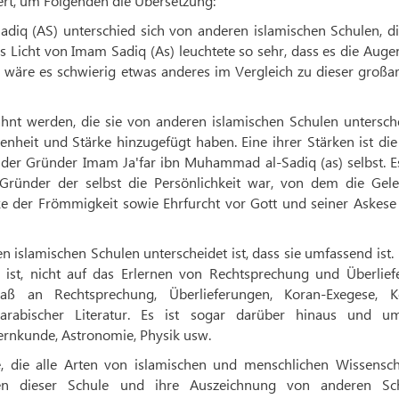
iert, um Folgenden die Übersetzung:
iq (AS) unterschied sich von anderen islamischen Schulen, di
 Licht von Imam Sadiq (As) leuchtete so sehr, dass es die Auge
 wäre es schwierig etwas anderes im Vergleich zu dieser großa
ähnt werden, die sie von anderen islamischen Schulen untersch
nheit und Stärke hinzugefügt haben. Eine ihrer Stärken ist die
t der Gründer Imam Ja'far ibn Muhammad al-Sadiq (as) selbst. E
r Gründer der selbst die Persönlichkeit war, von dem die Gele
e der Frömmigkeit sowie Ehrfurcht vor Gott und seiner Askese 
n islamischen Schulen unterscheidet ist, dass sie umfassend ist.
h ist, nicht auf das Erlernen von Rechtsprechung und Überlief
aß an Rechtsprechung, Überlieferungen, Koran-Exegese, K
arabischer Literatur. Es ist sogar darüber hinaus und um
ternkunde, Astronomie, Physik usw.
 die alle Arten von islamischen und menschlichen Wissensch
ken dieser Schule und ihre Auszeichnung von anderen Sc