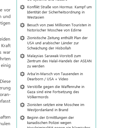
Konflikt Straße von Hormus: Kampf um
e vor
Identität der Sicherheitsordnung in
n und
Westasien
rtigen
Besuch von zwei Millionen Touristen in
historischer Moschee von Edirne
Zionistische Zeitung enthüllt Plan der
eiden
USA und arabischer Länder zur
 Kraft
Schwächung der Hisbollah
s war
Malaysias Sarawak-Vorstoß zum
hrten
Zentrum des Halal-Handels der ASEAN
einig
zu werden
Arba'in-Marsch von Tausenden in
Dearborn / USA + Video
 Diese
Verstöße gegen die Waffenruhe in
erung
Gaza sind eine Fortsetzung des
oran-
Völkermords
fasst
Zionisten setzten eine Moschee im
Westjordanland in Brand
aften
Beginn der Ermittlungen der
kanadischen Polizei wegen
hulen
Hasskriminalität gegen ein Islamisches