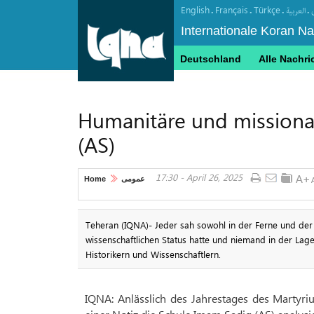
English
Français
Türkçe
.
.
.
.
العربیة
Internationale Koran N
Deutschland
Alle Nachri
Humanitäre und missionar
(AS)
17:30 - April 26, 2025
Home
عمومی
Teheran (IQNA)- Jeder sah sowohl in der Ferne und de
wissenschaftlichen Status hatte und niemand in der Lage 
Historikern und Wissenschaftlern.
IQNA: Anlässlich des Jahrestages des Martyri