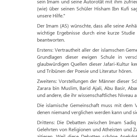
sein Imam und seine Autorotät mit ihm zufried
(wie) über seinen Schüler Hisham Ibn Kufi s
unsere Hilfe."
Der Imam (AS) wünschte, dass alle seine Anhän
wichtige Ergebnisse durch eine kurze Studie 
beantworten.
Erstens: Vertrautheit aller der islamschen Geme
Grundlagen dieser ewigen Schule in versc
glaubwürdigen Quellen dieser Jafari-Kultur k
und Tribünen der Poesie und Literatur hören.
Zweitens: Vorstellungen der Männer dieser Sc
Zarara bin Muslim, Barid Ajali, Abu Basir, 
und andere, die ihr wissenschaftliches Niveau 
Die islamische Gemeinschaft muss mit dem Ve
denen niemand verglichen werden kann und sie
Drittens: Die Debatten zwischen Imam Sadiq
Gelehrten von Religionen und Atheisten und Za
zitieren. Weil diese Debatten schöne Anekdo