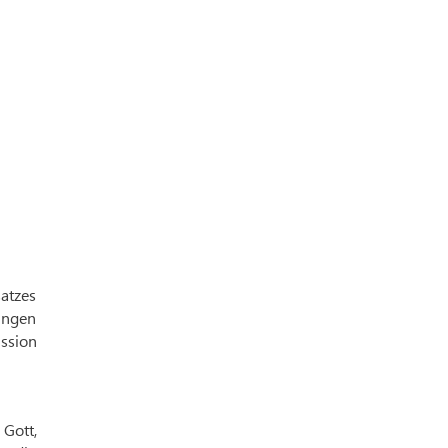
satzes
ungen
ssion
 Gott,