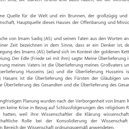
ine Quelle für die Welt und ein Brunnen, der großzügig und
nschaft, Hauptquelle dieses Hauses der Offenbarung und Mission
Sprache von Imam Sadiq (AS) und seinen Taten aus den Worten an
ner Zeit bezeichnen in dem Sinne, dass er ein Denker ist, de
egung des Imams (AS) befand sich im Kontext der goldenen Kett
g. Der Edle (Friede sei mit ihm) sagte: Meine Überlieferung i
erung meines Vaters ist die Überlieferung meines Großvaters un
erlieferung Husseins (as) und die Überlieferung Husseins is
g Hasans ist die Überlieferung des Fürsten der Gläubigen un
die Überlieferung des Gesandten und die Überlieferung des Gesa
langfristigen Planung wurden nach der Verborgenheit von Imam 
hiiten keine Krise in Bezug auf Schlussfolgerungen des religiösen 
hatten, weil ihre Wissenschaftler die Klärung wissenschaftl
aftliche Rolle bei der Konsolidierung der Wissenschaf
e im Bereich der Wissenschaft ordnungsgemäß anwendeten.