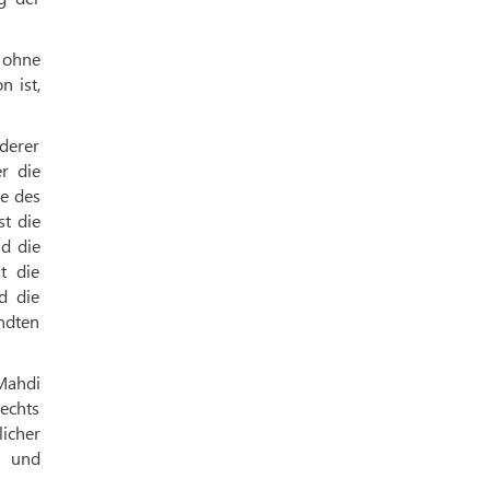
 ohne
 ist,
derer
r die
e des
st die
d die
t die
d die
ndten
Mahdi
Rechts
icher
t und