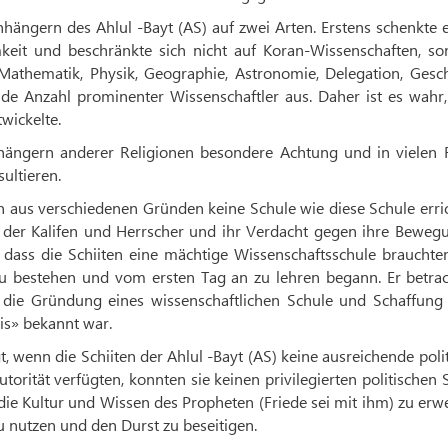
nhängern des Ahlul -Bayt (AS) auf zwei Arten. Erstens schenkte 
eit und beschränkte sich nicht auf Koran-Wissenschaften, so
Mathematik, Physik, Geographie, Astronomie, Delegation, Gesch
de Anzahl prominenter Wissenschaftler aus. Daher ist es wahr,
twickelte.
ängern anderer Religionen besondere Achtung und in vielen F
sultieren.
 aus verschiedenen Gründen keine Schule wie diese Schule erric
k der Kalifen und Herrscher und ihr Verdacht gegen ihre Beweg
 dass die Schiiten eine mächtige Wissenschaftsschule brauchte
 bestehen und vom ersten Tag an zu lehren begann. Er betrac
e die Gründung eines wissenschaftlichen Schule und Schaffung 
tnis» bekannt war.
 wenn die Schiiten der Ahlul -Bayt (AS) keine ausreichende poli
orität verfügten, konnten sie keinen privilegierten politischen 
die Kultur und Wissen des Propheten (Friede sei mit ihm) zu erw
u nutzen und den Durst zu beseitigen.