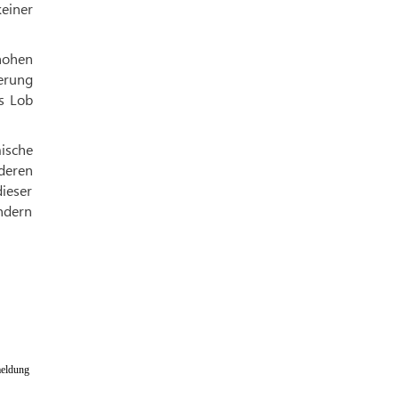
keiner
hohen
derung
s Lob
ische
deren
ieser
ndern
eldung