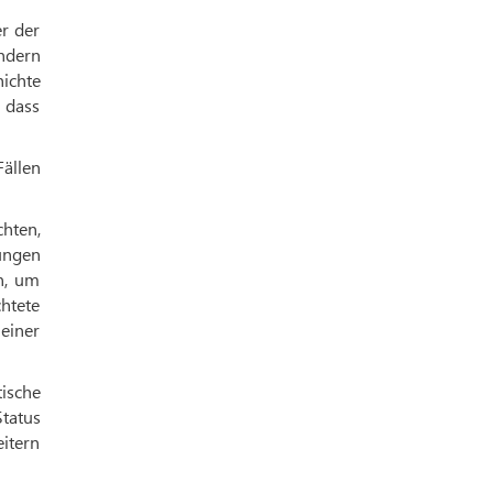
er der
ndern
ichte
 dass
ällen
hten,
ungen
n, um
htete
einer
tische
Status
eitern