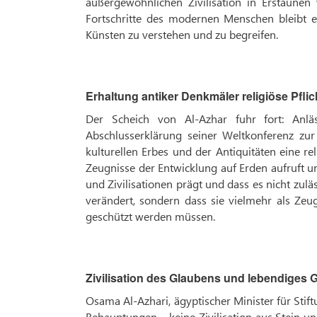
außergewöhnlichen Zivilisation in Erstaunen 
Fortschritte des modernen Menschen bleibt es
Künsten zu verstehen und zu begreifen.
Erhaltung antiker Denkmäler religiöse Pflic
Der Scheich von Al-Azhar fuhr fort: Anläs
Abschlusserklärung seiner Weltkonferenz z
kulturellen Erbes und der Antiquitäten eine re
Zeugnisse der Entwicklung auf Erden aufruft u
und Zivilisationen prägt und dass es nicht zulä
verändert, sondern dass sie vielmehr als Zeu
geschützt werden müssen.
Zivilisation des Glaubens und lebendiges
Osama Al-Azhari, ägyptischer Minister für Stift
Behauptungen – keine Zivilisation aus Stein u