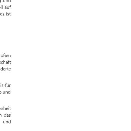
g und
il auf
es ist
roßen
schaft
nderte
is für
eb und
nheit
n das
t und