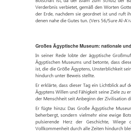
Botschaft ist, da der Islam zum Schutz der
Verderbnis verbietet, gemäß den Worten Gottes 
der Erde, nachdem sie geordnet ist und ruft i
denen nahe die Gutes tun. (Vers 56/Sure Al-A’r
Großes Ägyptische Museum: nationale und
In seiner Rede lobte der ägyptische Großmu
Ägyptischen Museums und betonte, dass dieses 
ist, die die Größe Ägyptens, Unsterblichkeit se
hindurch unter Beweis stellte.
Er erklärte, dass dieser Tag ein Lichtblick au
Ägyptens Willen und Fähigkeit seine Ziele zu 
der Menschheit seit Anbeginn der Zivilisation di
Er fügte hinzu: Das Große Ägyptische Museum
beherbergt, sondern vielmehr eine ewige Bots
pulsierende Herz der Geschichte, Wiege 
Vollkommenheit durch alle Zeiten hindurch ble