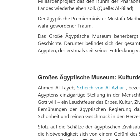
Milliardenprojekt das den Ruhm der Pharaone
Landes wiederbeleben soll. (Quelle: Al-Bilad)
Der ägyptische Premierminister Mustafa Madboul
wahr gewordener Traum.
Das Große Ägyptische Museum beherbergt ü
Geschichte. Darunter befindet sich der gesa
Ägypten, der erstmals seit seiner Entdeckung v
Großes Ägyptische Museum: Kulturd
Ahmed Al-Tayeb,
Scheich von Al-Azhar
, beze
Ägyptens einzigartige Stellung in der Mensch
Gott will – ein Leuchtfeuer des Erbes, Kultur, Zi
Bemühungen der ägyptischen Regierung das
Schönheit und reinen Geschmack in den Herzen
Stolz auf die Schätze der ägyptischen Zivilisa
die Notwendigkeit sich von einem Gefühl des St