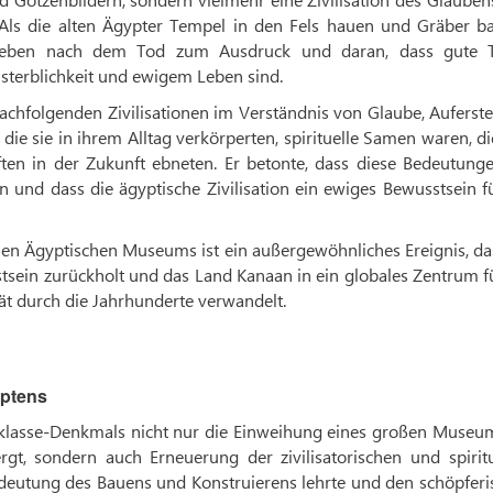
 Als die alten Ägypter Tempel in den Fels hauen und Gräber ba
 Leben nach dem Tod zum Ausdruck und daran, dass gute T
nsterblichkeit und ewigem Leben sind.
e nachfolgenden Zivilisationen im Verständnis von Glaube, Aufers
ie sie in ihrem Alltag verkörperten, spirituelle Samen waren, d
ten in der Zukunft ebneten. Er betonte, dass diese Bedeutunge
 und dass die ägyptische Zivilisation ein ewiges Bewusstsein f
ßen Ägyptischen Museums ist ein außergewöhnliches Ereignis, da
sein zurückholt und das Land Kanaan in ein globales Zentrum f
ität durch die Jahrhunderte verwandelt.
yptens
tklasse-Denkmals nicht nur die Einweihung eines großen Museums
gt, sondern auch Erneuerung der zivilisatorischen und spiritu
edeutung des Bauens und Konstruierens lehrte und den schöpferi