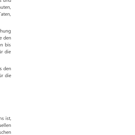
uten,
aten,
tehung
ie den
n bis
ür die
s den
ür die
 ist,
ellen
schen