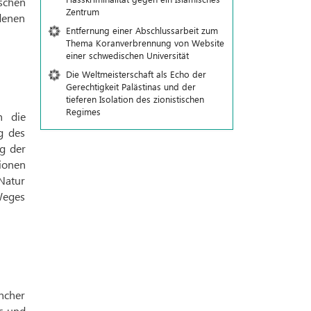
schen
Zentrum
denen
Entfernung einer Abschlussarbeit zum
Thema Koranverbrennung von Website
einer schwedischen Universität
Die Weltmeisterschaft als Echo der
Gerechtigkeit Palästinas und der
tieferen Isolation des zionistischen
Regimes
n die
g des
ng der
tionen
 Natur
Weges
ancher
ns und