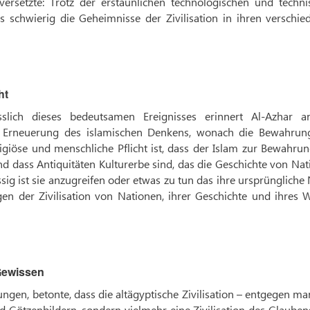
versetzte: Trotz der erstaunlichen technologischen und techni
 schwierig die Geheimnisse der Zivilisation in ihren verschie
ht
slich dieses bedeutsamen Ereignisses erinnert Al-Azhar a
ur Erneuerung des islamischen Denkens, wonach die Bewahrun
ligiöse und menschliche Pflicht ist, dass der Islam zur Bewahru
nd dass Antiquitäten Kulturerbe sind, das die Geschichte von Na
ssig ist sie anzugreifen oder etwas zu tun das ihre ursprüngliche
gen der Zivilisation von Nationen, ihrer Geschichte und ihres 
 Gewissen
ungen, betonte, dass die altägyptische Zivilisation – entgegen m
nd Götzenbildern, sondern vielmehr eine Zivilisation des Glaube