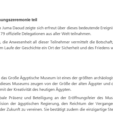
nungszeremonie teil
h Juma Daoud zeigte sich erfreut über dieses bedeutende Ereigni
 offizielle Delegationen aus aller Welt teilnahmen.
, die Anwesenheit all dieser Teilnehmer vermittelt die Botschaft
m Laufe der Geschichte ein Ort der Sicherheit und des Friedens w
te, das Große Ägyptische Museum ist eines der größten archäolog
dieses Museums zeugen von der Größe der alten Ägypter und d
it der Kreativität des heutigen Ägypten.
lobale Präsenz und Beteiligung an der Eröffnungsfeier des Mu
 Vision der ägyptischen Regierung, den Reichtum der Vergangen
er Zukunft zu vereinen. Sie bestätigt zudem die einzigartige St