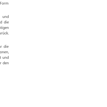
n Form
n und
d die
tigen
urück.
r die
onen,
t und
er den