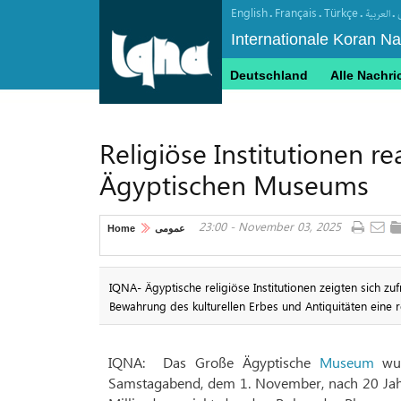
English
Français
Türkçe
.
.
.
.
العربیة
Internationale Koran N
Deutschland
Alle Nachri
Religiöse Institutionen r
Ägyptischen Museums
23:00 - November 03, 2025
Home
عمومی
IQNA- Ägyptische religiöse Institutionen zeigten sich 
Bewahrung des kulturellen Erbes und Antiquitäten eine re
IQNA: Das Große Ägyptische
Museum
wur
Samstagabend, dem 1. November, nach 20 Jah