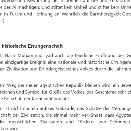
 Bauwerke und Bewahrung der Schönheit aufrufe und Zerstörun
des Allmächtigen: Und stiftet kein Unheil und stiftet kein Unhe
hn in Furcht und Hoffnung an. Wahrlich, die Barmherzigkeit Gott
af)
 historische Errungenschaft
fti Nazir Muhammad Iyad auch die feierliche Eröffnung des G
einzigartige Ereignis eine nationale und historische Errungen
iner Zivilisation und Erfindergeist seines Volkes durch die Jahrhu
f dem Weg der neuen ägyptischen Republik bleiben wird, ein Bewe
erreichen und Symbol für Größe des Volkes, das Geschichte schri
e Botschaft der Kreativität brachte.
 ist nicht nur ein antikes Gebäude, das Schätze der Vergange
chaft der Zivilisation, die einmal mehr verkündet, dass Ägypte
der menschlichen Zivilisation und Förderer von Schönhei
iben wird.