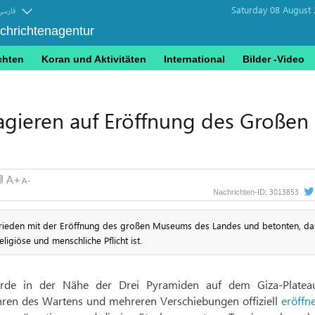
Saturday 08 August 
فارسی
achrichtenagentur
chten
Koran und Aktivitäten
International
Bilder -Video
eagieren auf Eröffnung des Großen
3013853
Nachrichten-ID:
zufrieden mit der Eröffnung des großen Museums des Landes und betonten, da
ligiöse und menschliche Pflicht ist.
de in der Nähe der Drei Pyramiden auf dem Giza-Plate
ren des Wartens und mehreren Verschiebungen offiziell
eröffn