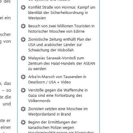
e des
Konflikt Straße von Hormus: Kampf um
Identität der Sicherheitsordnung in
ei ein
Westasien
Besuch von zwei Millionen Touristen in
historischer Moschee von Edirne
scher
Zionistische Zeitung enthüllt Plan der
g von
USA und arabischer Länder zur
Schwächung der Hisbollah
Malaysias Sarawak-Vorstoß zum
Zentrum des Halal-Handels der ASEAN
zu werden
Arba'in-Marsch von Tausenden in
Dearborn / USA + Video
, das
 – so
Verstöße gegen die Waffenruhe in
Gaza sind eine Fortsetzung des
te die
Völkermords
n und
Zionisten setzten eine Moschee im
Westjordanland in Brand
nte er
Beginn der Ermittlungen der
 einer
kanadischen Polizei wegen
Hasskriminalität gegen ein Islamisches