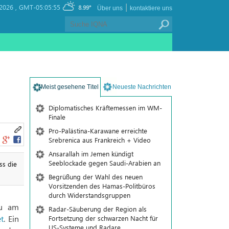
|
2026 ,
GMT-05:05:55
8.99°
Über uns
kontaktiere uns
Meist gesehene Titel
Neueste Nachrichten
Diplomatisches Kräftemessen im WM-
Finale
Pro-Palästina-Karawane erreichte
Srebrenica aus Frankreich + Video
Ansarallah im Jemen kündigt
Seeblockade gegen Saudi-Arabien an
ss die
Begrüßung der Wahl des neuen
Vorsitzenden des Hamas-Politbüros
durch Widerstandsgruppen
au am
Radar-Säuberung der Region als
et
.
Ein
Fortsetzung der schwarzen Nacht für
US-Systeme und Radare