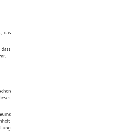
s, das
, dass
ar.
ischen
ieses
seums
heit,
ellung