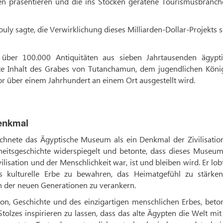
n präsentieren und die ins Stocken geratene Tourismusbranch
y sagte, die Verwirklichung dieses Milliarden-Dollar-Projekts s
ber 100.000 Antiquitäten aus sieben Jahrtausenden ägypti
mte Inhalt des Grabes von Tutanchamun, dem jugendlichen Köni
or über einem Jahrhundert an einem Ort ausgestellt wird.
enkmal
ichnete das Ägyptische Museum als ein Denkmal der Zivilisation
heitsgeschichte widerspiegelt und betonte, dass dieses Museum
vilisation und der Menschlichkeit war, ist und bleiben wird. Er lob
 kulturelle Erbe zu bewahren, das Heimatgefühl zu stärke
 der neuen Generationen zu verankern.
tion, Geschichte und des einzigartigen menschlichen Erbes, beto
olzes inspirieren zu lassen, dass das alte Ägypten die Welt mit