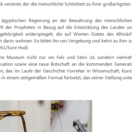
k vereinte, der die menschliche Schönheit zu ihrer großartigste
er ägyptischen Regierung an der Bewahrung des menschliche
haft der Propheten in Bezug auf die Entwicklung des Landes un
hörigkeit widerspiegelt, die auf Worten Gottes des Allmäch
uch darin wohnen. So bittet ihn um Vergebung und kehrt zu ihm z
s 61/Sure Hud)
he Museum nicht nur ein Fels und Stein ist, sondern vielmeh
ilisation sowie eine neue Botschaft an die kommenden Generati
n, das im Laufe der Geschichte Vorreiter in Wissenschaft, Kuns
e in einem zeitgemäßen Format fortsetzt, das seiner Stellung unt