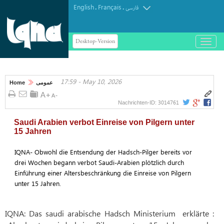
English
Français
.
.
فارسی
Desktop-Version
باز
و
بسته
کردن
17:59 - May 10, 2026
منو
Home
عمومی
3014761
Nachrichten-ID:
Saudi Arabien verbot Einreise von Pilgern unter
15 Jahren
IQNA- Obwohl die Entsendung der Hadsch-Pilger bereits vor
drei Wochen begann verbot Saudi-Arabien plötzlich durch
Einführung einer Altersbeschränkung die Einreise von Pilgern
unter 15 Jahren.
IQNA: Das saudi arabische Hadsch Ministerium
erklärte :